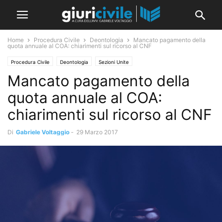
Home
Procedura Civile
Deontologia
Mancato pagamento della
quota annuale al COA: chiarimenti sul ricorso al CNF
Procedura Civile
Deontologia
Sezioni Unite
Mancato pagamento della
quota annuale al COA:
chiarimenti sul ricorso al CNF
Di
Gabriele Voltaggio
-
29 Marzo 2017