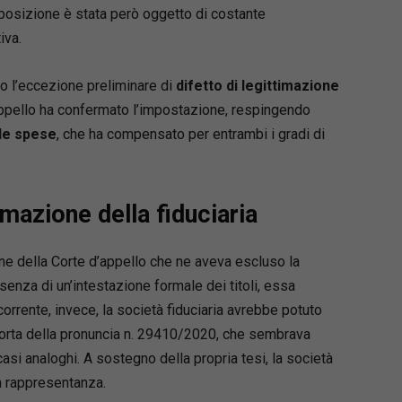
ui posizione è stata però oggetto di costante
iva.
to l’eccezione preliminare di
difetto di legittimazione
appello ha confermato l’impostazione, respingendo
le spese
, che ha compensato per entrambi i gradi di
timazione della fiduciaria
one della Corte d’appello che ne aveva escluso la
esenza di un’intestazione formale dei titoli, essa
rrente, invece, la società fiduciaria avrebbe potuto
la scorta della pronuncia n. 29410/2020, che sembrava
n casi analoghi. A sostegno della propria tesi, la società
a rappresentanza.