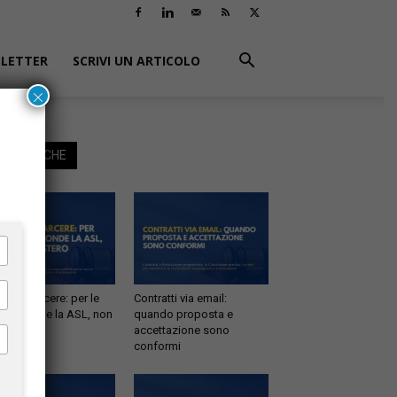
LETTER
SCRIVI UN ARTICOLO
×
EGGI ANCHE
tà in carcere: per le
Contratti via email:
e risponde la ASL, non
quando proposta e
inistero
accettazione sono
conformi