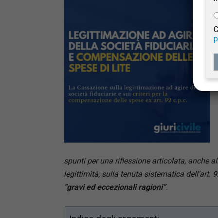
e
C
p
Giur
Civil
spunti per una riflessione articolata, anche al
legittimità, sulla tenuta sistematica dell’art. 92
“gravi ed eccezionali ragioni”
.