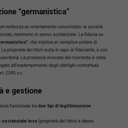
zione “germanistica”
 con nettezza un orientamento consolidato: la società
ntestati, nemmeno in senso sostanziale. La fiducia ex
ermanistico”
, che implica un semplice potere di
. La proprietà dei titoli resta in capo al fiduciante, e con
sarcitoria. La pronuncia invocata dal ricorrente è stata
egato all’inadempimento degli obblighi contrattuali
rt. 2395 c.c.
tà e gestione
renza funzionale tra
due tipi di legittimazione
:
to sostanziale leso
(proprietà del titolo e danno