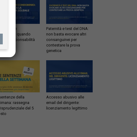
ltrazioni in
Paternità e test del DNA:
dominio: quando
non basta evocare altri
tta la responsabilità
consanguinei per
idale
contestare la prova
genetica
sentenze della
Accesso abusivo alle
timana: rassegna
email del dirigente:
risprudenziale del 5
licenziamento legittimo
sto