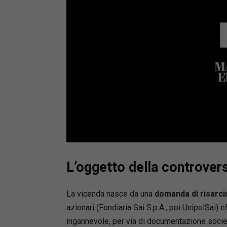
Loaded
:
Mute
53.73%
L’oggetto della controver
La vicenda nasce da una
domanda di risarc
azionari (Fondiaria Sai S.p.A., poi UnipolSai) e
ingannevole, per via di documentazione societa