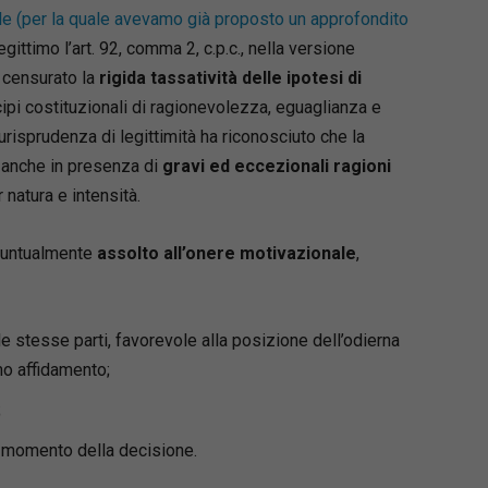
le (per la quale avevamo già proposto un approfondito
egittimo l’art. 92, comma 2, c.p.c., nella versione
a censurato la
rigida tassatività delle ipotesi di
ipi costituzionali di ragionevolezza, eguaglianza e
 giurisprudenza di legittimità ha riconosciuto che la
anche in presenza di
gravi ed eccezionali ragioni
 natura e intensità.
 puntualmente
assolto all’onere motivazionale
,
le stesse parti, favorevole alla posizione dell’odierna
mo affidamento;
;
l momento della decisione.