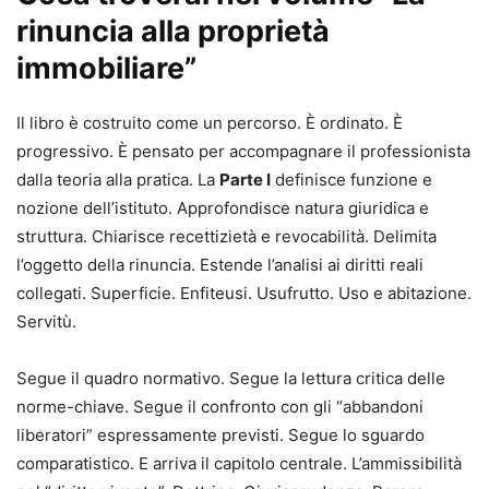
rinuncia alla proprietà
2025, n. 199.
Il volume offre una
ricostruzione organica e aggiornata
immobiliare”
dell’istituto, analizzandone natura, limiti ed effetti alla
luce del diritto vivente, con un approccio che coniuga
Il libro è costruito come un percorso. È ordinato. È
rigore scientifico e concreta utilità operativa. La
progressivo. È pensato per accompagnare il professionista
trattazione affronta in modo sistematico i profili
dalla teoria alla pratica. La
Parte I
definisce funzione e
sostanziali, pubblicitari e fiscali della rinuncia, chiarendo i
nozione dell’istituto. Approfondisce natura giuridica e
rapporti con lo Stato, i terzi, i creditori, i legittimari e le
struttura. Chiarisce recettizietà e revocabilità. Delimita
pubbliche amministrazioni.
l’oggetto della rinuncia. Estende l’analisi ai diritti reali
Ampio spazio è dedicato alle
ricadute pratiche per
collegati. Superficie. Enfiteusi. Usufrutto. Uso e abitazione.
l’attività professionale
: dalla redazione dell’atto agli
Servitù.
adempimenti di trascrizione e voltura, dalla responsabilità
residua del rinunciante alle questioni tributarie, fino ai
Segue il quadro normativo. Segue la lettura critica delle
casi più problematici, come immobili in dissesto, terreni
norme-chiave. Segue il confronto con gli “abbandoni
inquinati, beni abusivi e comproprietà conflittuali.
liberatori” espressamente previsti. Segue lo sguardo
Completano l’opera
formule, clausole e modelli di atto
,
comparatistico. E arriva il capitolo centrale. L’ammissibilità
pensati per un utilizzo immediato.