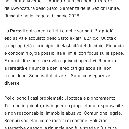
nel “diritto vivente”. Dottrina. Giurisprudenza. Parere
Uno strumento indispensabile per comprendere e gestire
dell’Avvocatura dello Stato. Sentenza delle Sezioni Unite.
uno degli istituti più innovativi del diritto civile
Ricadute nella legge di bilancio 2026.
contemporaneo, nel punto di incontro tra autonomia
privata, funzione sociale della proprietà e interesse
La
Parte II
entra negli effetti e nelle varianti. Proprietà
pubblico.
esclusiva e acquisto dello Stato ex art. 827 c.c. Quota di
Vantaggi chiave
comproprietà e principio di elasticità del dominio. Rinuncia
- Analisi completa e aggiornata alla più recente
e condominio, tra possibilità e limiti, con focus sulle spese.
giurisprudenza e normativa
E una distinzione che evita equivoci operativi. Rinuncia
- Inquadramento chiaro dei profili civilistici, fiscali e
all’eredità e rinuncia a beni ereditari già acquisiti non
pubblicitari
coincidono. Sono istituti diversi. Sono conseguenze
- Focus operativo su casi pratici e situazioni ad alto rischio
diverse.
- Modelli di atto, clausole e note di trascrizione pronti
all’uso
Poi ci sono i casi problematici. Ipoteca e pignoramento.
- Approccio sistematico utile sia allo studio sia alla
Terreno inquinato, distinguendo proprietario responsabile
pratica professionale
e non responsabile. Immobile abusivo. Comunione legale.
Pagine: 240
Scenari societari come ipotesi di confine. Soluzioni
Un riferimento essenziale per affrontare con
alternative quando la rinuncia non è la strada più sicura.