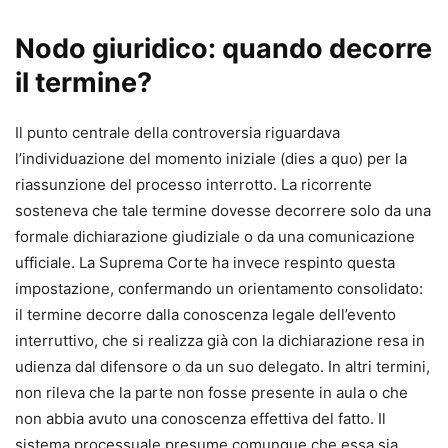
Autrice
Nodo giuridico: quando decorre
Lucilla Nigro
il termine?
Autrice di formulari giuridici, unitamente al padre avv.
Benito Nigro, dall’anno 1990. Avvocato cassazionista,
Mediatore civile e Giudice ausiliario presso la Corte di
Il punto centrale della controversia riguardava
Appello di Napoli, sino al dicembre 2022, è attualmente
l’individuazione del momento iniziale (dies a quo) per la
Giudice di pace in Agropoli.
riassunzione del processo interrotto. La ricorrente
sosteneva che tale termine dovesse decorrere solo da una
formale dichiarazione giudiziale o da una comunicazione
ufficiale. La Suprema Corte ha invece respinto questa
impostazione, confermando un orientamento consolidato:
il termine decorre dalla conoscenza legale dell’evento
interruttivo, che si realizza già con la dichiarazione resa in
udienza dal difensore o da un suo delegato. In altri termini,
non rileva che la parte non fosse presente in aula o che
non abbia avuto una conoscenza effettiva del fatto. Il
sistema processuale presume comunque che essa sia