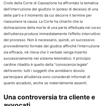
•
commento operativo,
Civile della Corte di Cassazione ha affrontato la tematica
•
indicazione dei termini e delle scadenze,
dell’interruzione del giudizio in ipotesi di decesso di una
•
preclusioni processuali,
delle parti e il momento da cui decorre il termine per
•
massime giurisprudenziali di riferimento.
riassumere la causa. La Corte ha chiarito che la
dichiarazione della morte di una parte effettuata nel corso
Un supporto concreto per impostare correttamente la
dell’udienza produce immediatamente l’effetto interruttivo
strategia difensiva e redigere atti completi, aggiornati e
del processo. Non è necessario, quindi, un successivo
conformi alle nuove regole del processo civile.
provvedimento formale del giudice affinché l’interruzione
sia efficace, né rileva che il verbale venga inserito
Contenuti principali
successivamente nel sistema telematico. Il principio
Il formulario copre in modo sistematico tutte le fasi e i
cardine ribadito è quello della “conoscenza legale”
procedimenti del processo civile, tra cui:
dell’evento: tutti i soggetti che avrebbero dovuto
•
parti e difensori, mediazione e negoziazione assistita;
partecipare all’udienza sono considerati informati di
•
giudizio di primo grado davanti al tribunale e al giudice di
quanto accaduto, anche se materialmente assenti.
pace;
•
appello, ricorso per Cassazione e altre impugnazioni;
Una controversia tra cliente e
•
controversie di lavoro;
avvocati