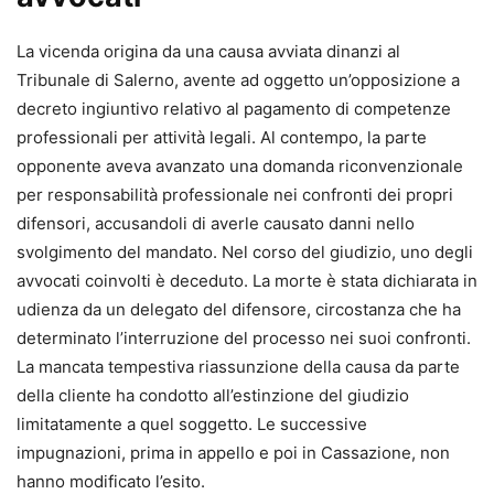
•
precetto ed esecuzione, opposizioni all’esecuzione;
•
procedimento di ingiunzione, sfratto e finita locazione;
La vicenda origina da una causa avviata dinanzi al
•
procedimenti cautelari e procedimento semplificato di
Tribunale di Salerno, avente ad oggetto un’opposizione a
cognizione;
decreto ingiuntivo relativo al pagamento di competenze
•
procedimenti possessori;
professionali per attività legali. Al contempo, la parte
•
separazione, divorzio e cumulo delle domande;
opponente aveva avanzato una domanda riconvenzionale
•
arbitrato e trasferimento del contenzioso in sede
per responsabilità professionale nei confronti dei propri
arbitrale.
difensori, accusandoli di averle causato danni nello
svolgimento del mandato. Nel corso del giudizio, uno degli
Punti di forza
avvocati coinvolti è deceduto. La morte è stata dichiarata in
•
Aggiornamento normativo e giurisprudenziale costante
udienza da un delegato del difensore, circostanza che ha
•
Impostazione pratico-operativa, pensata per l’attività
determinato l’interruzione del processo nei suoi confronti.
quotidiana dello studio
La mancata tempestiva riassunzione della causa da parte
•
Formulari commentati e immediatamente utilizzabili
della cliente ha condotto all’estinzione del giudizio
•
Schemi chiari per orientarsi tra riti, termini e
limitatamente a quel soggetto. Le successive
adempimenti
impugnazioni, prima in appello e poi in Cassazione, non
• Formulario online personalizzabile
, incluso con l’acquisto
hanno modificato l’esito.