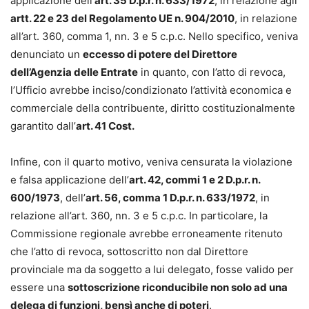
applicazione dell’
art. 35 D.p.r. n. 633/1972
, in relazione agli
artt. 22 e 23 del Regolamento UE n. 904/2010
, in relazione
all’art. 360, comma 1, nn. 3 e 5 c.p.c. Nello specifico, veniva
denunciato un
eccesso di potere del Direttore
dell’Agenzia delle Entrate
in quanto, con l’atto di revoca,
l’Ufficio avrebbe inciso/condizionato l’attività economica e
commerciale della contribuente, diritto costituzionalmente
garantito dall’
art. 41 Cost.
Infine, con il quarto motivo, veniva censurata la violazione
e falsa applicazione dell’
art. 42, commi 1 e 2 D.p.r. n.
600/1973
, dell’
art. 56, comma 1 D.p.r. n. 633/1972
, in
relazione all’art. 360, nn. 3 e 5 c.p.c. In particolare, la
Commissione regionale avrebbe erroneamente ritenuto
che l’atto di revoca, sottoscritto non dal Direttore
provinciale ma da soggetto a lui delegato, fosse valido per
essere una
sottoscrizione riconducibile non solo ad una
delega di funzioni, bensì anche di poteri
.