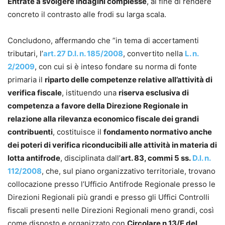
Entrate a svolgere indagini complesse
, al fine di rendere
concreto il contrasto alle frodi su larga scala.
Concludono, affermando che ​​”in tema di accertamenti
tributari, l’
art. 27 D.l. n. 185/2008
, convertito nella
L. n.
2/2009
, con cui si è inteso fondare su norma di fonte
primaria il
riparto delle competenze relative all’attività di
verifica fiscale
, istituendo una
riserva esclusiva di
competenza a favore della Direzione Regionale in
relazione alla rilevanza economico fiscale dei grandi
contribuenti
, costituisce il
fondamento normativo anche
dei poteri di verifica riconducibili alle attività in materia di
lotta antifrode
, disciplinata dall’
art. 83, commi 5 ss.
D.l. n.
112/2008
, che, sul piano organizzativo territoriale, trovano
collocazione presso l’Ufficio Antifrode Regionale presso le
Direzioni Regionali più grandi e presso gli Uffici Controlli
fiscali presenti nelle Direzioni Regionali meno grandi, così
come disposto e organizzato con
Circolare n.13/E del