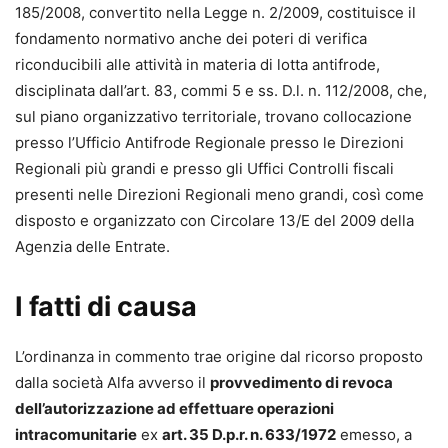
fermo amministrativo, dell’ipoteca e dei pignoramenti
185/2008, convertito nella Legge n. 2/2009, costituisce il
esattoriali e le relative soluzioni, attraverso il
fondamento normativo anche dei poteri di verifica
coordinamento della normativa speciale esattoriale alle
riconducibili alle attività in materia di lotta antifrode,
previsioni amministrative, agli istituti civilistici, nonché
disciplinata dall’art. 83, commi 5 e ss. D.l. n. 112/2008, che,
alle norme penali (ad es. la sospensione disposta dal PM a
sul piano organizzativo territoriale, trovano collocazione
seguito di denuncia per usura).
presso l’Ufficio Antifrode Regionale presso le Direzioni
Al professionista viene offerto un quadro completo del suo
Regionali più grandi e presso gli Uffici Controlli fiscali
perimetro d’azione, con l’indicazione puntuale delle
presenti nelle Direzioni Regionali meno grandi, così come
circolari, dei provvedimenti e risposte della P.A., e dei
disposto e organizzato con Circolare 13/E del 2009 della
vademecum e linee guida dei tribunali.
Agenzia delle Entrate.
Leonarda D’Alonzo
I fatti di causa
Avvocato, già Giudice Onorario presso il tribunale di
Ferrara e Giudice dell’Esecuzione in esecuzioni mobiliari,
L’ordinanza in commento trae origine dal ricorso proposto
esecuzioni esattoriali mobiliari e immobiliari e
dalla società Alfa avverso il
provvedimento di revoca
opposizione all’esecuzione nella fase cautelare.
dell’autorizzazione ad effettuare operazioni
intracomunitarie
ex
art. 35 D.p.r. n. 633/1972
emesso, a