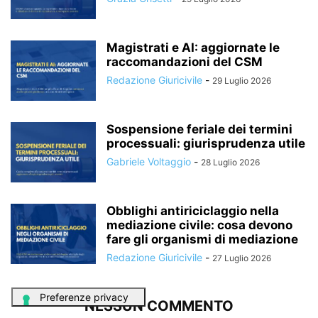
Magistrati e AI: aggiornate le
raccomandazioni del CSM
Redazione Giuricivile
-
29 Luglio 2026
Sospensione feriale dei termini
processuali: giurisprudenza utile
Gabriele Voltaggio
-
28 Luglio 2026
Obblighi antiriciclaggio nella
mediazione civile: cosa devono
fare gli organismi di mediazione
Redazione Giuricivile
-
27 Luglio 2026
NESSUN COMMENTO