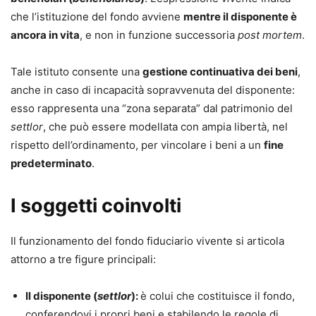
che l’istituzione del fondo avviene
mentre il disponente è
Nicola Tilli,
ancora in vita
, e non in funzione successoria
post mortem
.
Avvocato in Milano dal 1996, Cassazionista, Founding
Partner del network di studi legali internazionalistici
Novastudia Professional Alliance. Autore di varie
Tale istituto consente una
gestione continuativa dei beni
,
pubblicazioni per primarie case editrici giuridico-
professionali. Ha collaborato negli ultimi venticinque anni
anche in caso di incapacità sopravvenuta del disponente:
con l’Istituto di diritto civile (cattedra di diritto comparato)
esso rappresenta una “zona separata” dal patrimonio del
Università Statale di Milano, Libera Università di
settlor
, che può essere modellata con ampia libertà, nel
Castellanza (LUIC), Università Bocconi di Milano,
Università del Piemonte Orientale e con incarichi di
rispetto dell’ordinamento, per vincolare i beni a un
fine
docenza o lecturer presso Università degli Studi “Carlo Bo”
predeterminato
.
di Urbino, LUISS di Roma, Università di Parma. Trainer di
Business School Il Sole 24 Ore, IKN, AIIA (Ass. Internal
Auditors). È consulente e DPO per primarie imprese.
I soggetti coinvolti
Stefano Mingardi,
Dottore in giurisprudenza, dal 2011 è full-member di STEP
Il funzionamento del fondo fiduciario vivente si articola
(Society of Trustee and Estate Pratictioners) e dal 2014
attorno a tre figure principali:
dirige la Divisione Trusts – Pianificazione Patrimoniale e
Attività Fiduciarie dello Studio Legale Associato Martinez
& Novebaci di Milano.
Il disponente (
settlor
)
:
è colui che costituisce il fondo,
conferendovi i propri beni e stabilendo le regole di