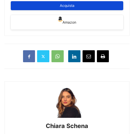
100 formule, suddivise per argomento, ciascuna corredata
Acquista
di riferimenti normativi e un commento ragionato con la
selezione della
giurisprudenza più utile
.
Amazon
Il Volume si configura come uno
strumento completo e
operativo
di grande utilità per il Professionista, essendo
l’espropriazione forzata un settore interessato negli ultimi
vent’anni da un rivolgimento normativo incessante, che
rende pertanto necessario un tentativo di «sistemazione»
della materia, quale quello compiuto dagli Autori, che abbini
l’aspetto teorico a quello più propriamente pratico.
L’opera fornisce per ogni argomento procedurale lo schema
della formula,
disponibile anche online in formato editabile
e stampabile.
Chiara Schena
Valerio Colandrea
Magistrato presso il Tribunale di Napoli.