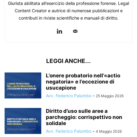
Giurista abilitata all'esercizio della professione forense. Legal
Content Creator e autrice di numerose pubblicazioni e
Adolfo Coppola
contributi in riviste scientifiche e manuali di diritto.
Avvocato, professionista delegato alle vendite e dottore di
ricerca in diritto processuale civile.
Maria Rosaria Giugliano
Magistrato presso il Tribunale di Napoli.
LEGGI ANCHE...
Elmelinda Mercurio
L’onere probatorio nell’«actio
Magistrato presso il Tribunale di S.M Capua Vetere.
negatoria» e l’eccezione di
usucapione
Maria Ludovica Russo
Avv. Federico Palumbo
-
25 Maggio 2026
Magistrato presso il Tribunale di Napoli.
Diritto d’uso sulle aree a
parcheggio: corrispettivo non
solidale
Avv. Federico Palumbo
-
4 Maggio 2026