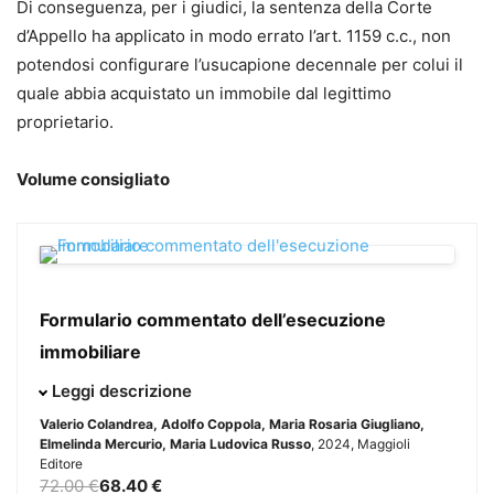
Di conseguenza, per i giudici, la sentenza della Corte
d’Appello ha applicato in modo errato l’art. 1159 c.c., non
potendosi configurare l’usucapione decennale per colui il
quale abbia acquistato un immobile dal legittimo
proprietario.
Volume consigliato
Formulario commentato dell’esecuzione
immobiliare
Il testo, aggiornato alla recente Riforma Cartabia - che ha
Leggi descrizione
inciso, fra le altre, sulla disciplina della custodia giudiziaria,
Valerio Colandrea, Adolfo Coppola, Maria Rosaria Giugliano,
della vendita, della delega e del progetto di distribuzione -
Elmelinda Mercurio, Maria Ludovica Russo
, 2024, Maggioli
Editore
e alle ultime novità normative e giurisprudenziali, raccoglie
72.00 €
68.40 €