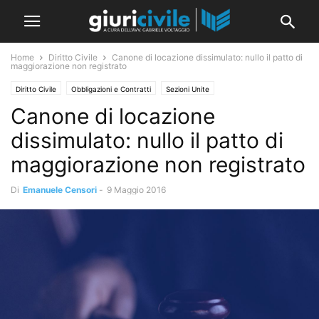
Home
Diritto Civile
Canone di locazione dissimulato: nullo il patto di
maggiorazione non registrato
Diritto Civile
Obbligazioni e Contratti
Sezioni Unite
Canone di locazione
dissimulato: nullo il patto di
maggiorazione non registrato
Di
Emanuele Censori
-
9 Maggio 2016