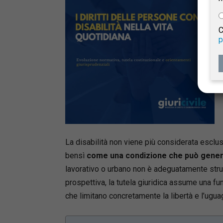
e
C
p
Giur
Civil
La disabilità non viene più considerata escl
bensì
come una condizione che può gener
lavorativo o urbano non è adeguatamente strutt
prospettiva, la tutela giuridica assume una f
che limitano concretamente la libertà e l’ugua