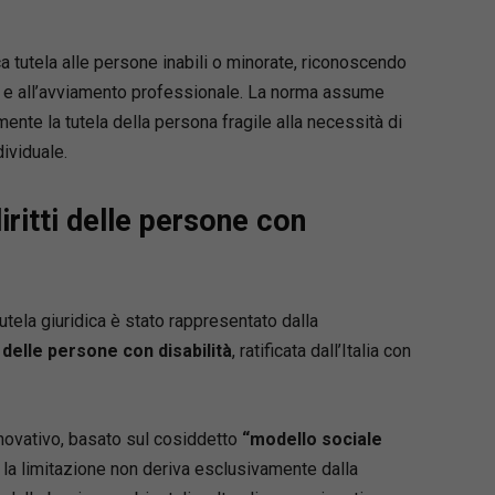
tazioni assistenziali e previdenziali degli invalidi
dei disabili aggiornate al 2025
a tutela alle persone inabili o minorate, riconoscendo
 di reddito per le prestazioni previdenziali agli
one e all’avviamento professionale. La norma assume
 inabili e alle persone non autosufficienti
imi orientamenti giurisprudenziali in materia di
ente la tutela della persona fragile alla necessità di
sociale e soggetti beneficiari
ividuale.
tà in materia di infortunio sul lavoro, infortunio
e, e malattia professionale
ritti delle persone con
tazioni previdenziali degli invalidi di guerra
te al 2025.
 Staiano
tela giuridica è stato rappresentato dalla
 docente in Diritto della previdenza e delle
 delle persone con disabilità
, ratificata dall’Italia con
ioni sociali presso l’Università di Teramo e in
el lavoro presso l’Università La Sapienza (sede
 Componente della Commissione di
zione dell’Università degli Studi della Campania
novativo, basato sul cosiddetto
“modello sociale
vitelli. Consigliera di parità effettiva della
 la limitazione non deriva esclusivamente dalla
a di Benevento e valutatore del