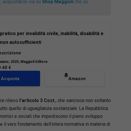
”
, acquistabile sia su
Shop Maggioli
che su
ratico per invalidità civile, inabilità, disabilità e
non autosufficienti
ulario
e
schemi
, aggiornato al
nuovo
escrizione
nto della disabilità/invalidità civile
introdotto
aiano
, 2025, Maggioli Editore
s. 62/2024, come modificato dalla Legge
9.40 €
 e a tutte le
prestazioni assistenziali e
ziali 2025
dell’inabile al lavoro, della persona
Acquista
Amazon
ufficiente, dell’invalido, del sordo e del cieco
e analizza soggetti, procedimenti e prestazioni
re rilievo
l’articolo 3 Cost.
, che sancisce non soltanto
ire supporto al professionista che deve definire
tutto quello di uguaglianza sostanziale. La Repubblica
i disponibili per ottenere le provvidenze
onomici e sociali che impediscono il pieno sviluppo
he o difendersi in un processo previdenziale.
e il vero fondamento dell’intera normativa in materia di
 sono le novità della presente edizione: