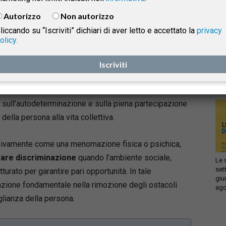
principio di uguaglianza sostanziale sancito dalla
Autorizzo
Non autorizzo
Costituzione italiana. Nel corso degli ultimi decenni, il
liccando su “Iscriviti” dichiari di aver letto e accettato la
privacy
legislatore nazionale, il diritto europeo e la
olicy.
Infi
giurisprudenza hanno progressivamente
isprudenza
con
trasformato il modo di concepire la disabilità
,
Iscriviti
sca
sol
superando l’antico approccio assistenzialistico per
affermare un modello fondato sull’inclusione sociale,
e
sull’autodeterminazione e sulla piena partecipazione
della persona alla vita collettiva.
usivamente come una menomazione fisica o psichica,
are discriminazione
quando l’ambiente sociale,
Le 
set
urato per garantire pari opportunità. In tale
giu
unzione fondamentale nella rimozione degli ostacoli
ago
glianza della persona.