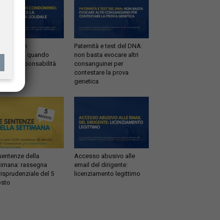
ltrazioni in
Paternità e test del DNA:
dominio: quando
non basta evocare altri
tta la responsabilità
consanguinei per
idale
contestare la prova
genetica
sentenze della
Accesso abusivo alle
timana: rassegna
email del dirigente:
risprudenziale del 5
licenziamento legittimo
sto