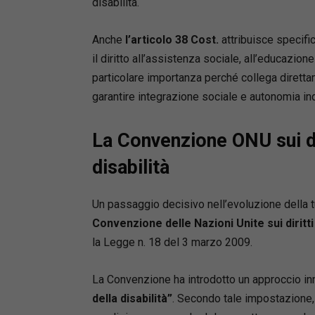
disabilità.
• le pres
civili e 
Anche
l’articolo 38 Cost.
attribuisce specific
• i limiti
il diritto all’assistenza sociale, all’educazi
invalidi,
• gli ult
particolare importanza perché collega direttam
assegno 
garantire integrazione sociale e autonomia ind
• le novi
in itiner
La Convenzione ONU sui di
• le pres
aggiorna
disabilità
Rocchina
Un passaggio decisivo nell’evoluzione della tu
Avvocato,
Convenzione delle Nazioni Unite sui diritti
assicuraz
la Legge n. 18 del 3 marzo 2009.
diritto d
Latina).
Certifica
La Convenzione ha introdotto un approccio in
Luigi Van
della disabilità”
. Secondo tale impostazione,
Provinci