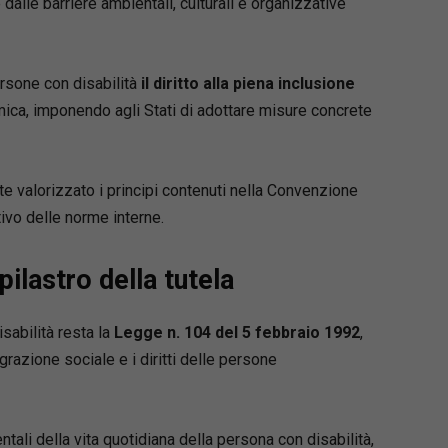
alle barriere ambientali, culturali e organizzative
fessioni. Autrice di numerose pubblicazioni e
buti in riviste anche telematiche.
rsone con disabilità
il diritto alla piena inclusione
omica, imponendo agli Stati di adottare misure concrete
e valorizzato i principi contenuti nella Convenzione
ivo delle norme interne.
lastro della tutela
isabilità resta la
Legge n. 104 del 5 febbraio 1992
,
razione sociale e i diritti delle persone
ali della vita quotidiana della persona con disabilità,