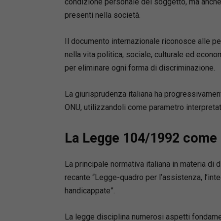
condizione personale del soggetto, ma anche d
Fondopro
presenti nella società.
di contri
Il documento internazionale riconosce alle pe
nella vita politica, sociale, culturale ed econ
per eliminare ogni forma di discriminazione.
La giurisprudenza italiana ha progressivament
ONU, utilizzandoli come parametro interpretat
La Legge 104/1992 come pi
La principale normativa italiana in materia di d
recante “Legge-quadro per l’assistenza, l’integ
handicappate”.
La legge disciplina numerosi aspetti fondament