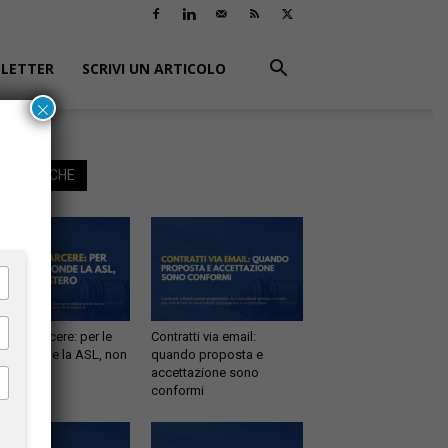
LETTER
SCRIVI UN ARTICOLO
×
EGGI ANCHE
tà in carcere: per le
Contratti via email:
e risponde la ASL, non
quando proposta e
inistero
accettazione sono
conformi