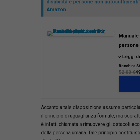
disabilità e persone non autosufficienti
Amazon
.
Manuale p
persone 
Con
form
Leggi d
accertame
Rocchina St
dal D.Lg
52.00 €
4
207/2024,
previden
non autos
civile.
Il volum
Accanto a tale disposizione assume particola
per offr
il principio di uguaglianza formale, ma soprat
le opzion
è infatti chiamata a rimuovere gli ostacoli ec
economic
della persona umana. Tale principio costituisc
Numerose