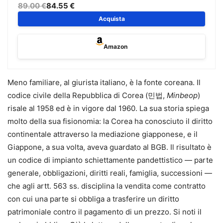
fornendo un metodo chiaro e immediatamente applicabile.
89.00 €
84.55 €
Partendo dalla
struttura tipo dei contratti transnazionali
,
Acquista
l’opera accompagna il lettore nella costruzione delle
clausole che incidono sull’interpretazione del contratto,
Amazon
sulla sua esecuzione e sulla
gestione del rischio.
Ampio spazio è riservato alle
Representations
& Warranties
, alle
clausole di limitazione della
Meno familiare, al giurista italiano, è la fonte coreana. Il
responsabilità e di risoluzione
, nonché alla scelta della
codice civile della Repubblica di Corea (민법,
Minbeop
)
legge applicabile
, della
giurisdizione
e dell’
arbitrato
. Ogni
risale al 1958 ed è in vigore dal 1960. La sua storia spiega
previsione è corredata da
formule commentate
, pronte
molto della sua fisionomia: la Corea ha conosciuto il diritto
all’uso e adattabili anche alla contrattualistica nazionale.
continentale attraverso la mediazione giapponese, e il
La parte finale propone una raccolta organica
Giappone, a sua volta, aveva guardato al BGB. Il risultato è
dei
principali contratti della prassi internazionale
– dalle
un codice di impianto schiettamente pandettistico — parte
lettere di intenti ai contratti di distribuzione, licenza, joint
generale, obbligazioni, diritti reali, famiglia, successioni —
venture e M&A, fino alle
garanzie bancarie
e alle
lettere di
che agli artt. 563 ss. disciplina la vendita come contratto
credito
– offrendo
schemi contrattuali ragionati
pensati
con cui una parte si obbliga a trasferire un diritto
per un utilizzo immediato nella pratica professionale.
patrimoniale contro il pagamento di un prezzo. Si noti il