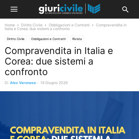
Home
Diritto Civile
Obbligazioni e Contratti
Compravendita in
Italia e Corea: due sistemi a confronto
Diritto Civile
Obbligazioni e Contratti
Rivista
Compravendita in Italia e
Corea: due sistemi a
confronto
Di
Alex Veronese
-
19 Giugno 2026