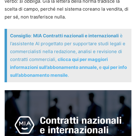
verbo:
si obbliga
. Già la lettera della norma tradisce la
Niccolò Pisaneschi
scelta di campo, perché nel sistema coreano la vendita, di
Professore di Diritto processuale civile presso l’Università
per sé, non trasferisce nulla.
degli Studi di Siena, dove tiene anche un corso
dedicato alle tecniche di redazione dei contratti
Consiglio
:
MIA Contratti nazionali e internazionali
è
transnazionali. Avvocato spe- cializzato in diritto
l’assistente AI progettato per supportare studi legali e
contrattuale internazionale, per oltre dieci anni ha
commercialisti nella redazione, analisi e revisione di
assistito il settore vaccini del gruppo Novartis nella
contratti commerciali,
clicca qui per maggiori
redazione di contratti di sviluppo ed esportazione, nonché
informazioni sull’abbonamento annuale
,
e
qui per info
nella contrattualistica relativa alla costruzione delle sedi
sull’abbonamento
mensile
.
di produzione, rappresentandola a Bruxelles come
membro dell’International Vaccines Manifacturers.
Esperto di diritto aziendale e di M&A, ha partecipato ad
operazioni di acquisizione e ristrutturazione di diversi
gruppi industriali di rilievo nazionale. Segue come
consulente il settore della finanza d’impresa, assistendo
banche e fondi di investimento nazionali ed esteri in
operazioni di finanziamento, private equity e