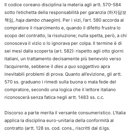
Il codice coreano disciplina la materia agli artt. 570-584
sotto l’etichetta della responsabilità per garanzia (하자담보
책임,
haja dambo chaegim
). Per i vizi, l’art. 580 accorda al
compratore il risarcimento e, quando il difetto frustra lo
scopo del contratto, la risoluzione; nulla spetta, però, a chi
conosceva il vizio o lo ignorava per colpa. Il termine è di
sei mesi dalla scoperta (art. 582): rispetto agli otto giorni
italiani, un trattamento decisamente più benevolo verso
l’acquirente, sebbene il
dies a quo
soggettivo apra
inevitabili problemi di prova. Quanto all’evizione, gli artt.
570 ss. graduano i rimedi sulla buona o mala fede del
compratore, secondo una logica che il lettore italiano
riconoscerà senza fatica negli artt. 1483 ss. c.c.
Discorso a parte merita il versante consumeristico. L’Italia
applica la disciplina euro-unitaria della conformità al
contratto (artt. 128 ss. cod. cons., riscritti dal d.lgs.