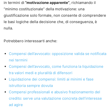
Autrice
in termini di
“motivazione apparente”
, richiamando il
Lucilla Nigro
“minimo costituzionale” della motivazione: una
Autrice di formulari giuridici, unitamente al padre avv.
giustificazione solo formale, non consente di comprendere
Benito Nigro, dall’anno 1990. Avvocato cassazionista,
le basi logiche della decisione che, di conseguenza, è
Mediatore civile e Giudice ausiliario presso la Corte di
nulla.
Appello di Napoli, sino al dicembre 2022, è attualmente
Giudice di pace in Agropoli.
Potrebbero interessarti anche:
Compensi dell’avvocato: opposizione valida se notificata
nei termini
Compensi dell’avvocato, come funziona la liquidazione
tra valori medi e pluralità di difensori
Liquidazione dei compensi: limiti ai minimi e fase
istruttoria sempre dovuta
Compensi professionali e abusivo frazionamento del
credito: serve una valutazione concreta dell’interesse
ad agire