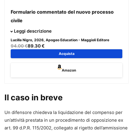
Formulario commentato del nuovo processo
civile
Giunto all’VIII edizione, il Formulario commentato del
Leggi descrizione
nuovo processo civile rappresenta uno strumento
Lucilla Nigro
, 2026, Apogeo Education - Maggioli Editore
operativo indispensabile per il professionista che deve
94.00 €
89.30 €
affrontare il processo civile alla luce delle più recenti
Acquista
riforme.
Il volume è
aggiornato al Decreto Giustizia (D.L. 117/2025,
Amazon
conv. in L. 148/2025)
e ai
correttivi Cartabia e mediazione
,
e tiene conto della giurisprudenza più recente e delle
principali innovazioni in materia di rito, digitalizzazione e
Il caso in breve
strumenti alternativi di risoluzione delle controversie.
L’opera raccoglie
oltre 200 formule
, ciascuna corredata
Un difensore chiedeva la liquidazione del compenso per
da:
un’attività prestata in un procedimento di opposizione ex
•
riferimento normativo puntuale,
art. 99 d.P.R. 115/2002, collegato al rigetto dell’ammissione
•
commento operativo,