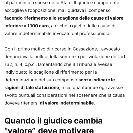
al patrocinio a spese dello Stato. Il giudice competente
•
indicazione dei termini e delle scadenze,
accoglieva l’opposizione, ma liquidava il compenso
•
preclusioni processuali,
facendo riferimento allo scaglione delle cause di valore
•
massime giurisprudenziali di riferimento.
inferiore a 1.100 euro
, anziché a quello delle cause di
valore indeterminabile invocato dal professionista.
Un supporto concreto per impostare correttamente la
strategia difensiva e redigere atti completi, aggiornati e
Con il primo motivo di ricorso in Cassazione, l’avvocato
conformi alle nuove regole del processo civile.
denunciava la nullità della sentenza per violazione dell’art.
132, n. 4, c.p.c., lamentando che il Tribunale avesse
Contenuti principali
individuato lo scaglione di riferimento per la
Il formulario copre in modo sistematico tutte le fasi e i
determinazione del suo compenso
senza indicare le
procedimenti del processo civile, tra cui:
ragioni di tale statuizione
, e ciò quantunque egli avesse
•
parti e difensori, mediazione e negoziazione assistita;
svolto puntuali considerazioni nel sostenere che la causa
•
giudizio di primo grado davanti al tribunale e al giudice di
doveva ritenersi
di valore indeterminabile
.
pace;
•
appello, ricorso per Cassazione e altre impugnazioni;
Quando il giudice cambia
•
controversie di lavoro;
•
precetto ed esecuzione, opposizioni all’esecuzione;
“valore”, deve motivare