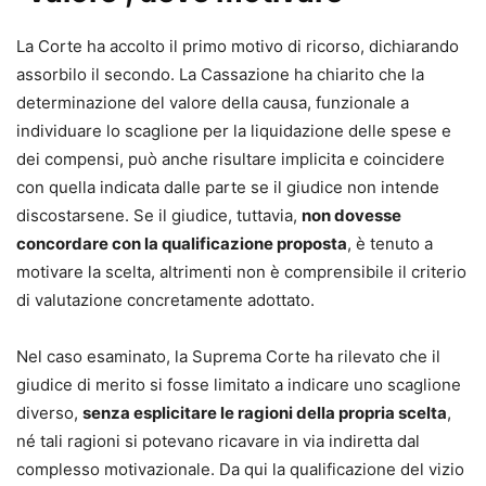
•
procedimento di ingiunzione, sfratto e finita locazione;
•
procedimenti cautelari e procedimento semplificato di
La Corte ha accolto il primo motivo di ricorso, dichiarando
cognizione;
assorbilo il secondo. La Cassazione ha chiarito che la
•
procedimenti possessori;
determinazione del valore della causa, funzionale a
•
separazione, divorzio e cumulo delle domande;
individuare lo scaglione per la liquidazione delle spese e
•
arbitrato e trasferimento del contenzioso in sede
dei compensi, può anche risultare implicita e coincidere
arbitrale.
con quella indicata dalle parte se il giudice non intende
discostarsene. Se il giudice, tuttavia,
non dovesse
Punti di forza
concordare con la qualificazione proposta
, è tenuto a
•
Aggiornamento normativo e giurisprudenziale costante
motivare la scelta, altrimenti non è comprensibile il criterio
•
Impostazione pratico-operativa, pensata per l’attività
di valutazione concretamente adottato.
quotidiana dello studio
•
Formulari commentati e immediatamente utilizzabili
Nel caso esaminato, la Suprema Corte ha rilevato che il
•
Schemi chiari per orientarsi tra riti, termini e
giudice di merito si fosse limitato a indicare uno scaglione
adempimenti
diverso,
senza esplicitare le ragioni della propria scelta
,
• Formulario online personalizzabile
, incluso con l’acquisto
né tali ragioni si potevano ricavare in via indiretta dal
complesso motivazionale. Da qui la qualificazione del vizio