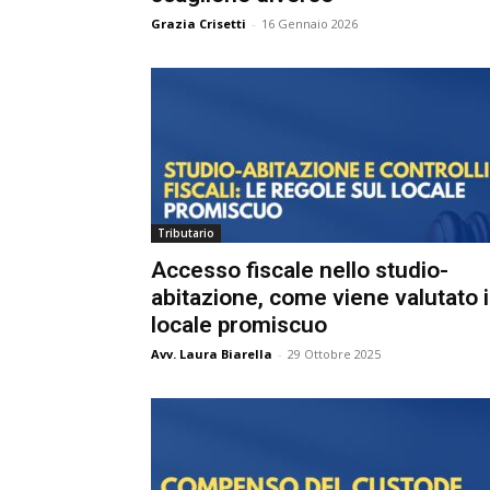
e
Grazia Crisetti
-
16 Gennaio 2026
C
p
Giur
Civil
Tributario
Accesso fiscale nello studio-
abitazione, come viene valutato il
locale promiscuo
Avv. Laura Biarella
-
29 Ottobre 2025