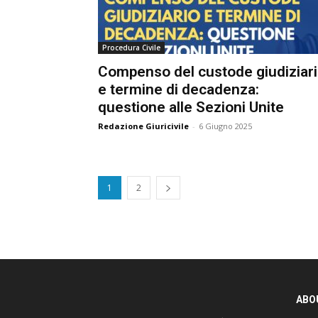
Procedura Civile
Compenso del custode giudiziari
e termine di decadenza:
questione alle Sezioni Unite
Redazione Giuricivile
-
6 Giugno 2025
1
2
ABOU