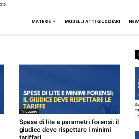
01X
Civile.it
MATERIE
MODELLI ATTI GIUDIZIARI
NEWS
L
segna
Sani
cur
Tributario
il M
tto
Spese di lite e parametri forensi: il
giudice deve rispettare i minimi
utorizzo l’invio di comunicazioni a scopo commerciale e di
tariffari
arketing nei limiti indicati nell’
informativa
.