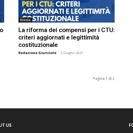
Rivista
o
La riforma dei compensi per i CTU:
criteri aggiornati e legittimità
costituzionale
Redazione Giuricivile
-
5 Giugno 2025
Pagina 1 di 2
T US
FO