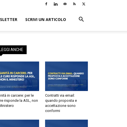
LETTER
SCRIVI UN ARTICOLO
EGGI ANCHE
tà in carcere: per le
Contratti via email:
e risponde la ASL, non
quando proposta e
inistero
accettazione sono
conformi