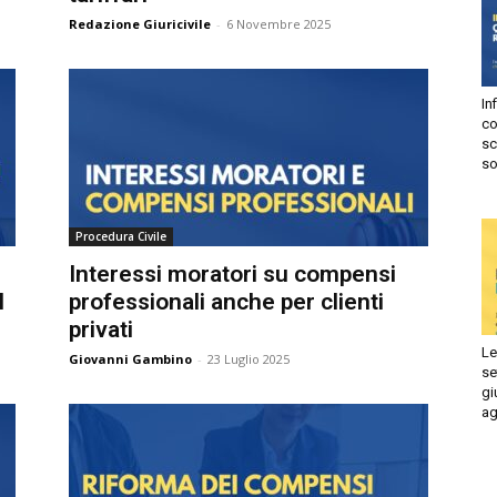
Redazione Giuricivile
-
6 Novembre 2025
Autorizzo
Non autorizzo
liccando su “Iscriviti” dichiari di aver letto e accettato la
privacy
olicy.
Infi
isprudenza
con
Iscriviti
sca
sol
e
Procedura Civile
Interessi moratori su compensi
professionali anche per clienti
privati
Le 
Giovanni Gambino
-
23 Luglio 2025
set
giu
ago