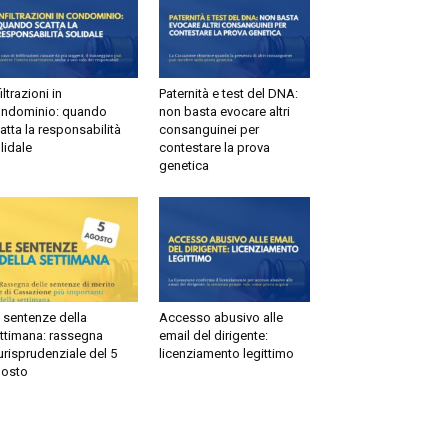
ltrazioni in
Paternità e test del DNA:
dominio: quando
non basta evocare altri
tta la responsabilità
consanguinei per
idale
contestare la prova
genetica
sentenze della
Accesso abusivo alle
timana: rassegna
email del dirigente:
risprudenziale del 5
licenziamento legittimo
sto