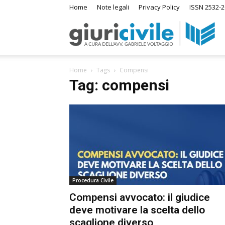
Home
Note legali
Privacy Policy
ISSN 2532-2
Giuri
Home
Tags
Compensi
–
Tag: compensi
Ras
di
Procedura Civile
Diri
Compensi avvocato: il giudice
deve motivare la scelta dello
A
scaglione diverso
m