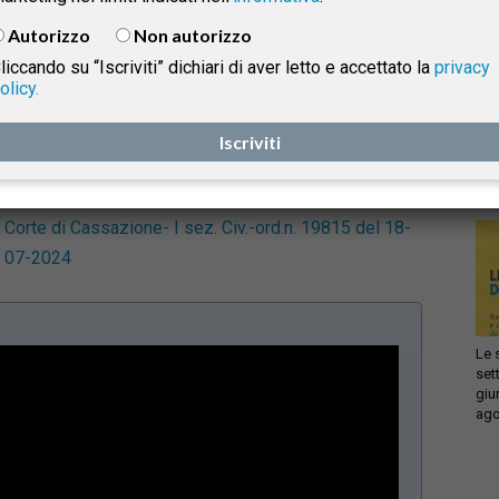
negoziatrice per l’incasso irregolare di due assegni
Autorizzo
Non autorizzo
non trasferibili. L’ordinanza in commento ha chiarito
liccando su “Iscriviti” dichiari di aver letto e accettato la
privacy
che la clausola “per conoscenza e garanzia” apposta
olicy.
Infi
sugli assegni non poteva essere considerata una
isprudenza
con
girata valida, e ha sottolineato l’obbligo di diligenza
Iscriviti
sca
sol
delle banche nel verificare la legittimità degli incassi.
e
Corte di Cassazione- I sez. Civ.-ord.n. 19815 del 18-
07-2024
Le 
set
giu
ago