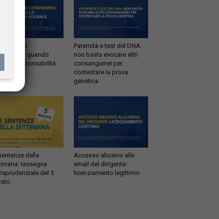
ltrazioni in
Paternità e test del DNA:
dominio: quando
non basta evocare altri
tta la responsabilità
consanguinei per
idale
contestare la prova
genetica
sentenze della
Accesso abusivo alle
timana: rassegna
email del dirigente:
risprudenziale del 5
licenziamento legittimo
sto