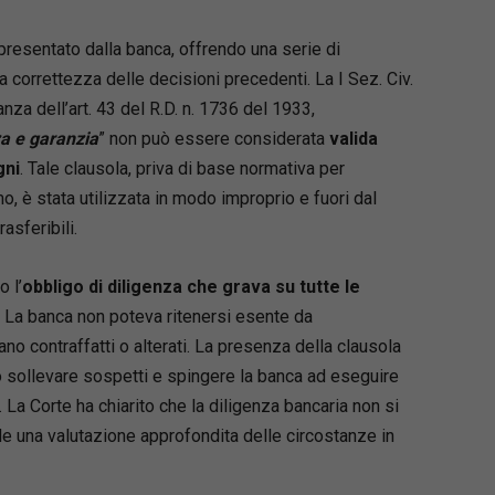
presentato dalla banca, offrendo una serie di
a correttezza delle decisioni precedenti. La I Sez. Civ.
nza dell’art. 43 del R.D. n. 1736 del 1933,
a e garanzia
” non può essere considerata
valida
gni
. Tale clausola, priva di base normativa per
mo, è stata utilizzata in modo improprio e fuori dal
asferibili.
o l’
obbligo di diligenza che grava su tutte le
. La banca non poteva ritenersi esente da
no contraffatti o alterati. La presenza della clausola
sollevare sospetti e spingere la banca ad eseguire
o. La Corte ha chiarito che la diligenza bancaria non si
iede una valutazione approfondita delle circostanze in