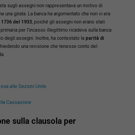
sta sugli assegni non rappresentava un motivo di
 una girata. La banca ha argomentato che non vi era
n. 1736 del 1933
, poiché gli assegni non erano stati
à primaria per l’incasso illegittimo ricadeva sulla banca
 degli assegni. Inoltre, ha contestato la
parità di
chiedendo una revisione che tenesse conto del
da.
essa alle Sezioni Unite
alla Cassazione
ne sulla clausola per