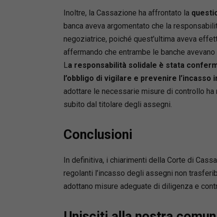
Inoltre, la Cassazione ha affrontato la
questio
banca aveva argomentato che la responsabilit
negoziatrice, poiché quest’ultima aveva effett
affermando che entrambe le banche avevano co
L
a responsabilità solidale è stata confe
l’obbligo di vigilare e prevenire l’incasso
adottare le necessarie misure di controllo h
subito dal titolare degli assegni.
Conclusioni
In definitiva, i chiarimenti della Corte di Cas
regolanti l’incasso degli assegni non trasferi
adottano misure adeguate di diligenza e contr
Unisciti alla nostra comun