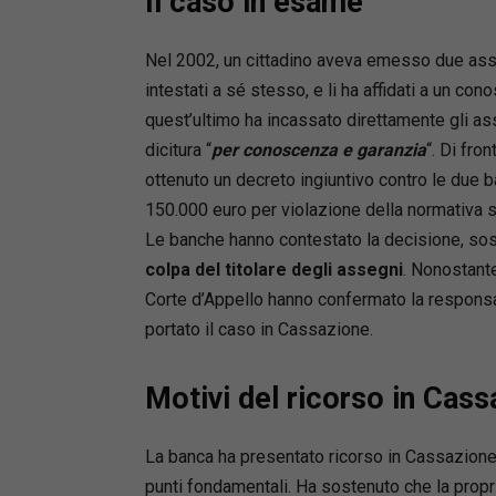
Il caso in esame
Nel 2002, un cittadino aveva emesso due asseg
intestati a sé stesso, e li ha affidati a un con
quest’ultimo ha incassato direttamente gli as
dicitura “
per conoscenza e garanzia
“. Di fro
ottenuto un decreto ingiuntivo contro le due 
150.000 euro per violazione della normativa su
Le banche hanno contestato la decisione, so
colpa del titolare degli assegni
. Nonostante
Corte d’Appello hanno confermato la responsab
portato il caso in Cassazione.
Motivi del ricorso in Cas
La banca ha presentato ricorso in Cassazione
punti fondamentali. Ha sostenuto che la propr