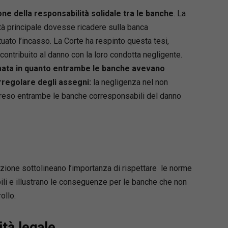
ne della responsabilità solidale tra le banche
. La
à principale dovesse ricadere sulla banca
uato l’incasso. La Corte ha respinto questa tesi,
ntribuito al danno con la loro condotta negligente.
rmata in quanto entrambe le banche avevano
 irregolare degli assegni:
la negligenza nel non
a reso entrambe le banche corresponsabili del danno
sazione sottolineano l’importanza di rispettare le norme
bili e illustrano le conseguenze per le banche che non
ollo.
ità legale