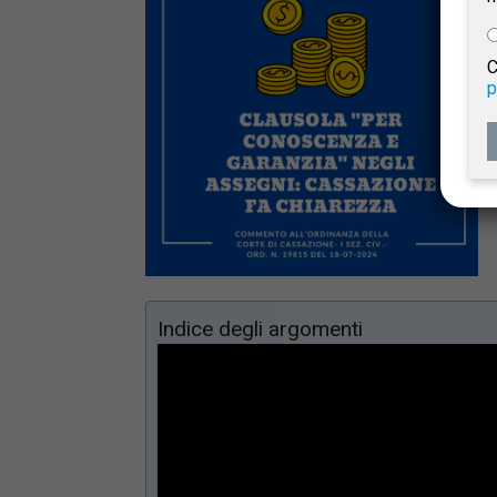
e
C
p
Giur
Civil
Indice degli argomenti