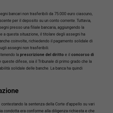
ni bancari non trasferibili da 75.000 euro ciascuno,
oscente per il deposito su un conto corrente. Tuttavia,
segni presso una filiale bancaria, aggiungendo la
nte a questa situazione, il titolare degli assegni ha
banche coinvolte, richiedendo il pagamento solidale di
gli assegni non trasferibili.
stenendo la
prescrizione del diritto
e il
concorso di
 queste difese, sia il Tribunale di primo grado che la
ilità solidale delle banche. La banca ha quindi
sazione
 contestando la sentenza della Corte d’appello su vari
ia condotta era conforme alla diligenza richiesta e che