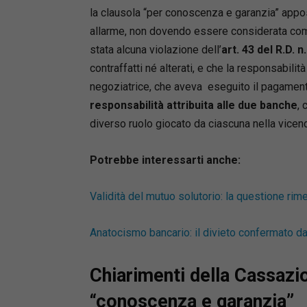
la clausola “per conoscenza e garanzia” appo
allarme, non dovendo essere considerata come
stata alcuna violazione dell’
art. 43 del R.D. 
contraffatti né alterati, e che la responsabilit
negoziatrice, che aveva eseguito il pagamento
responsabilità attribuita alle due banche
, 
diverso ruolo giocato da ciascuna nella vicen
Potrebbe interessarti anche:
Validità del mutuo solutorio: la questione rim
Anatocismo bancario: il divieto confermato d
Chiarimenti della Cassazio
“conoscenza e garanzia”