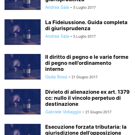
Andrea Saia
-
5 Luglio 2017
La Fideiussione. Guida completa
di giurisprudenza
Andrea Saia
-
5 Luglio 2017
Il diritto di pegno e le varie forme
di pegno nell’ordinamento
interno
Giulia Rossi
-
21 Giugno 2017
Divieto di alienazione ex art. 1379
cc: nullo il vincolo perpetuo di
destinazione
Gabriele Voltaggio
-
21 Giugno 2017
Esecuzione forzata tributaria: la
giurisdizione dell’opposizione