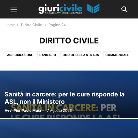
Home
Diritto Civile
Pagina 241
DIRITTO CIVILE
ASSICURAZIONE
BANCARIO
CODICE DELLA STRADA
COMMERCIALE
CONDOMINIO
CRISI D'IMPRESA
DIRITTI REALI
FALLIMENTARE
GARANZIE
GDPR E PRIVACY
LAVORO
OBBLIGAZIONI E CONTRATTI
PERSONE E FAMIGLIA
RESPONSABILITÀ MEDICA
RESPONSABILITÀ PROFESSIONALE
RISARCIMENTO DEL DANNO
Sanità in carcere: per le cure risponde la
SOCIETARIO
SUCCESSIONI
TITOLI DI CREDITO
TRIBUTARIO
ASL, non il Ministero
TUTELARE
Avv. Pier Paolo Muià
-
7 Agosto 2026