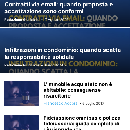
Contratti via email: quando proposta e
accettazione sono conformi
Redazione Giuricivile
-
7 Agosto 2026
Infiltrazioni in condominio: quando scatta
la responsabilità solidale
Redazione Giuricivile
-
6 Agosto 2026
L’immobile acquistato non è
abitabile: conseguenze
risarcitorie
Francesco Accorsi
-
6 Luglio 2017
Fideiussione omnibus e polizza
fideiussoria: guida completa di
giurisprudenza