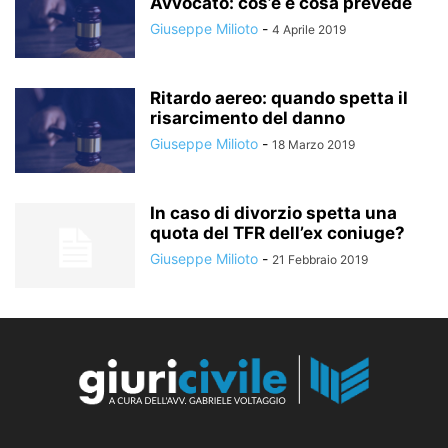
Avvocato: cos’è e cosa prevede
Giuseppe Milioto
-
4 Aprile 2019
Ritardo aereo: quando spetta il
risarcimento del danno
Giuseppe Milioto
-
18 Marzo 2019
In caso di divorzio spetta una
quota del TFR dell’ex coniuge?
Giuseppe Milioto
-
21 Febbraio 2019