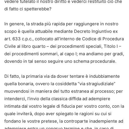
vedere tutelato il nostro diritto e vederci restituito ciò che
di fatto ci spetterebbe?
In genere, la strada più rapida per raggiungere in nostro
scopo è quella attuabile mediante Decreto Ingiuntivo ex
art. 633 c.p.c., collocato all’interno de Codice di Procedura
Civile al libro quarto – dei procedimenti speciali, Titolo I –
dei procedimenti sommari, al capo I; ma andiamo per gradi,
dovendo in tal senso seguire uno schema procedurale.
Di fatto, la primaria via da dover tentare è indubbiamente
quella bonaria, ovvero la cosiddetta “via stragiudiziale”
muovendosi in maniera del tutto estranea al processo; per
intenderci, l’invio della classica diffida ad adempiere
intimata dal vostro legale di fiducia per vostro conto, con la
quale inviterà, dopo aver spiegato le ragioni su cui si
fondano le vostre pretese, la controparte inadempiente ad
adempiere entro un congruo termine e che, in caso di