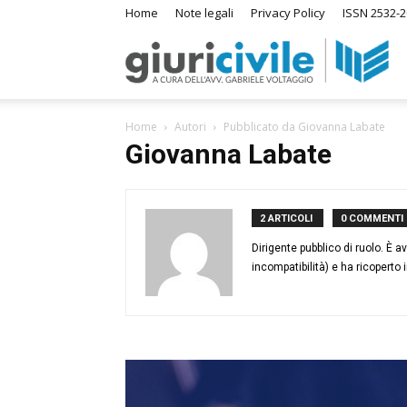
Home
Note legali
Privacy Policy
ISSN 2532-
Giur
Home
Autori
Pubblicato da Giovanna Labate
–
Giovanna Labate
Ra
2 ARTICOLI
0 COMMENTI
Dirigente pubblico di ruolo. È a
incompatibilità) e ha ricoperto 
di
Dir