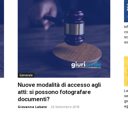
In
risprudenza
co
sc
so
ile
Generale
Nuove modalità di accesso agli
Le
atti: si possono fotografare
se
documenti?
gi
ag
Giovanna Labate
-
26 Settembre 2018