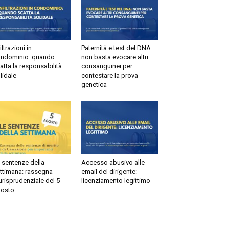
filtrazioni in
Paternità e test del DNA:
ndominio: quando
non basta evocare altri
atta la responsabilità
consanguinei per
lidale
contestare la prova
genetica
 sentenze della
Accesso abusivo alle
ttimana: rassegna
email del dirigente:
urisprudenziale del 5
licenziamento legittimo
osto