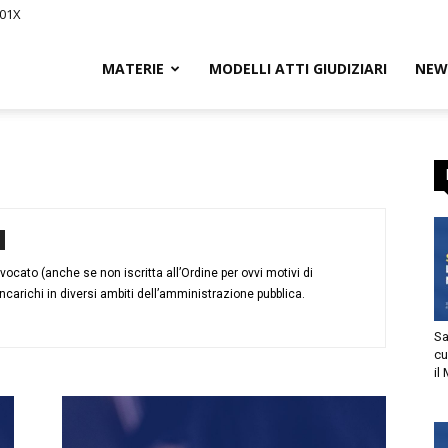
201X
iCivile.it
MATERIE
MODELLI ATTI GIUDIZIARI
NEW
ssegna
vvocato (anche se non iscritta all’Ordine per ovvi motivi di
incarichi in diversi ambiti dell’amministrazione pubblica.
Sa
cu
il
itto