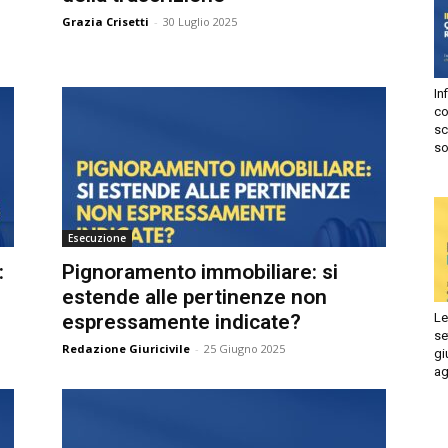
Grazia Crisetti
-
30 Luglio 2025
Autorizzo
Non autorizzo
liccando su “Iscriviti” dichiari di aver letto e accettato la
privacy
olicy.
Infi
isprudenza
con
Iscriviti
sca
sol
e
Esecuzione
Pignoramento immobiliare: si
estende alle pertinenze non
Le 
espressamente indicate?
set
Redazione Giuricivile
-
25 Giugno 2025
giu
ago