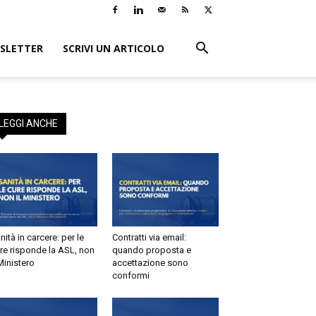
LETTER
SCRIVI UN ARTICOLO
EGGI ANCHE
tà in carcere: per le
Contratti via email:
e risponde la ASL, non
quando proposta e
inistero
accettazione sono
conformi