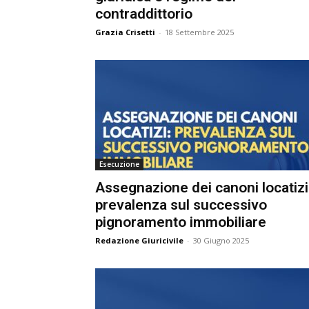
contraddittorio
e
Grazia Crisetti
-
18 Settembre 2025
C
p
Giur
Civil
Esecuzione
Assegnazione dei canoni locatizi:
prevalenza sul successivo
pignoramento immobiliare
Redazione Giuricivile
-
30 Giugno 2025