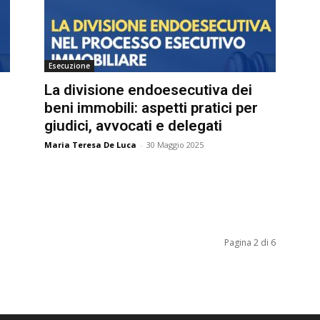
Esecuzione
La divisione endoesecutiva dei
beni immobili: aspetti pratici per
giudici, avvocati e delegati
Maria Teresa De Luca
-
30 Maggio 2025
Pagina 2 di 6