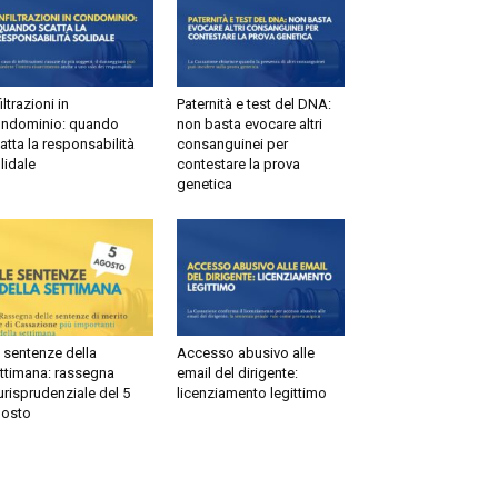
ltrazioni in
Paternità e test del DNA:
dominio: quando
non basta evocare altri
tta la responsabilità
consanguinei per
idale
contestare la prova
genetica
sentenze della
Accesso abusivo alle
timana: rassegna
email del dirigente:
risprudenziale del 5
licenziamento legittimo
sto