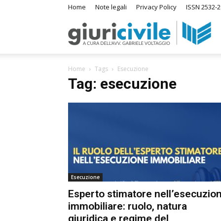
Home
Note legali
Privacy Policy
ISSN 2532-2
Giuri
Home
Tags
Esecuzione
–
Tag: esecuzione
Ras
di
Esecuzione
Diri
Esperto stimatore nell’esecuzion
immobiliare: ruolo, natura
A
giuridica e regime del
m