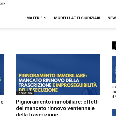
01X
Civile.it
MATERIE
MODELLI ATTI GIUDIZIARI
NEWS
L
segna
Sani
cur
Esecuzione
il M
tto
e
Pignoramento immobiliare: effetti
del mancato rinnovo ventennale
utorizzo l’invio di comunicazioni a scopo commerciale e di
della trascrizione
arketing nei limiti indicati nell’
informativa
.