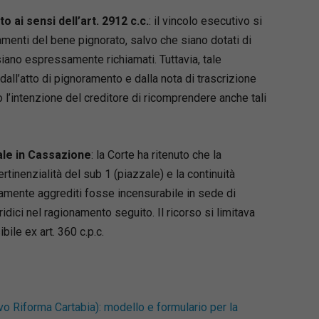
tutte le novità: dalla
nuova istanza ex art. 492
ai sensi dell’art. 2912 c.c.
: il vincolo esecutivo si
 alla procedura di i
scrizione a ruolo
, dal
nuovo
menti del bene pignorato, salvo che siano dotati di
 cd. “
dichiarazione di interesse
”, e le varie
iano espressamente richiamati. Tuttavia, tale
i
sospensione
e di
svincolo
dei beni pignorati,
all’atto di pignoramento e dalla nota di trascrizione
uardo agli ultimi interventi legislativi.
’intenzione del creditore di ricomprendere anche tali
 D’Alonzo
 presso il Foro di Lanciano, già Giudice
presso il tribunale di Ferrara e Giudice
ale in Cassazione
: la Corte ha ritenuto che la
uzione in esecuzioni mobiliari, esecuzioni
ertinenzialità del sub 1 (piazzale) e la continuità
li mobiliari e immobiliari e opposizione
tivamente aggrediti fosse incensurabile in sede di
zione nella fase cautelare.
ridici nel ragionamento seguito. Il ricorso si limitava
bile ex art. 360 c.p.c.
vo Riforma Cartabia): modello e formulario per la