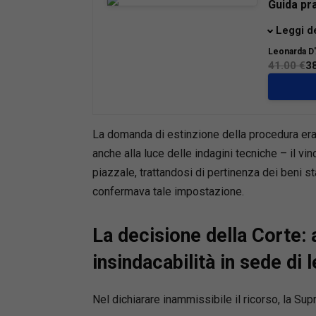
Guida pr
La prese
Leggi d
il profes
Leonarda D
espropri
41.00 €
3
possibil
proponen
lunga es
giudiziar
La domanda di estinzione della procedura era 
anche alla luce delle indagini tecniche – il v
L’Opera 
piazzale, trattandosi di pertinenza dei beni st
azione ch
confermava tale impostazione.
della tut
excursus
(mobiliar
La decisione della Corte:
insindacabilità in sede di l
La Guida 
giurispr
con gli a
Nel dichiarare inammissibile il ricorso, la Su
guida, ci