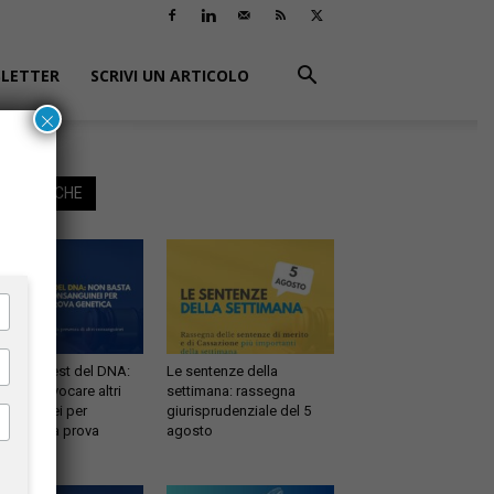
LETTER
SCRIVI UN ARTICOLO
×
EGGI ANCHE
ernità e test del DNA:
Le sentenze della
 basta evocare altri
settimana: rassegna
sanguinei per
giurisprudenziale del 5
testare la prova
agosto
etica