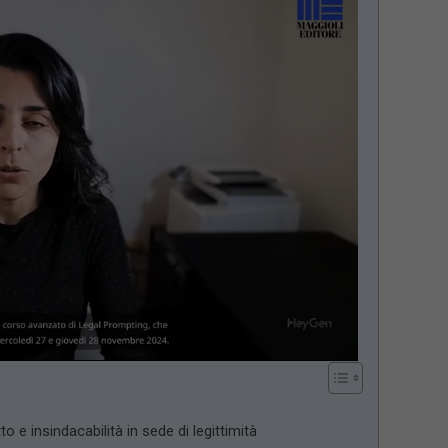
aded
:
.04%
o e insindacabilità in sede di legittimità