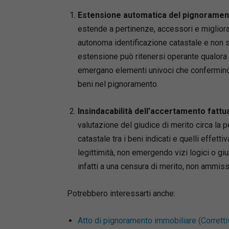
rassegna 
Estensione automatica del pignoramento 
bis
c.p.c.
estende a pertinenze, accessori e migliora
PPT
alla
autonoma identificazione catastale e non s
ipotesi d
estensione può ritenersi operante qualora d
avuto rig
emergano elementi univoci che confermino l
Leonarda
beni nel pignoramento.
Avvocato
Onorario 
Insindacabilità dell’accertamento fattu
dell’Esec
valutazione del giudice di merito circa la p
esattoria
catastale tra i beni indicati e quelli effet
all’esecu
legittimità, non emergendo vizi logici o giu
infatti a una censura di merito, non ammissi
Potrebbero interessarti anche:
Atto di pignoramento immobiliare (Corretti