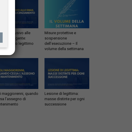
esso abusivo alle
Misure protettive e
il del dirigente:
sospensione
enziamento legittimo
dell’esecuzione – Il
volume della settimana
li maggiorenni, quando
Lesione di legittima:
sa l’assegno di
masse distinte per ogni
tenimento
successione