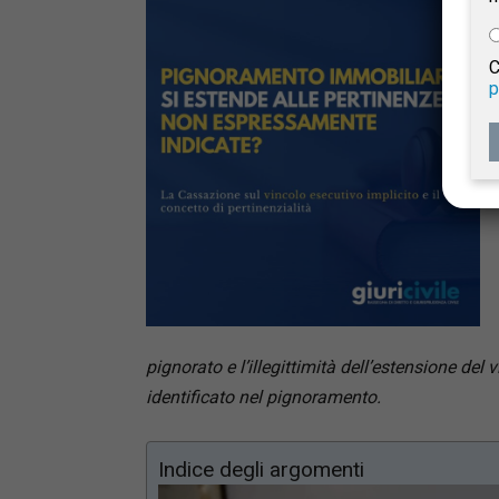
e
C
p
Giur
Civil
pignorato e l’illegittimità dell’estensione de
identificato nel pignoramento.
Indice degli argomenti