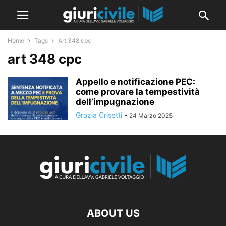
Home
Tags
Art 348 cpc
art 348 cpc
Appello e notificazione PEC:
come provare la tempestività
dell’impugnazione
Grazia Crisetti
-
24 Marzo 2025
ABOUT US