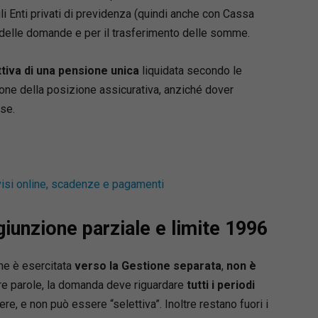
li Enti privati di previdenza (quindi anche con Cassa
ento normativo puntuale,
 delle domande e per il trasferimento delle somme.
to operativo,
ione dei termini e delle scadenze,
tiva di una pensione unica
liquidata secondo le
ioni processuali,
ione della posizione assicurativa, anziché dover
 giurisprudenziali di riferimento.
rse.
rto concreto per impostare correttamente la
 difensiva e redigere atti completi, aggiornati
mi alle nuove regole del processo civile.
isi online, scadenze e pagamenti
 principali
ario copre in modo sistematico tutte le fasi e i
iunzione parziale e limite 1996
nti del processo civile, tra cui:
 difensori, mediazione e negoziazione assistita;
 di primo grado davanti al tribunale e al giudice
one è esercitata
verso la Gestione separata
,
non è
ltre parole, la domanda deve riguardare
tutti i periodi
, ricorso per Cassazione e altre impugnazioni;
re, e non può essere “selettiva”. Inoltre restano fuori i
ersie di lavoro;