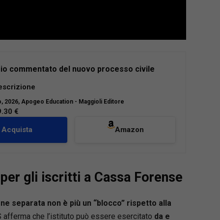
io commentato del nuovo processo civile
l’VIII edizione, il Formulario commentato del
escrizione
ocesso civile rappresenta uno strumento
o
, 2026, Apogeo Education - Maggioli Editore
o indispensabile per il professionista che deve
9.30 €
e il processo civile alla luce delle più recenti
Acquista
Amazon
e è
aggiornato al Decreto Giustizia (D.L.
, conv. in L. 148/2025)
e ai
correttivi Cartabia e
one
, e tiene conto della giurisprudenza più
er gli iscritti a Cassa Forense
 delle principali innovazioni in materia di rito,
zazione e strumenti alternativi di risoluzione
ntroversie.
one separata non è più un “blocco” rispetto alla
raccoglie
oltre 200 formule
, ciascuna corredata
S afferma che l’istituto può essere esercitato
da e