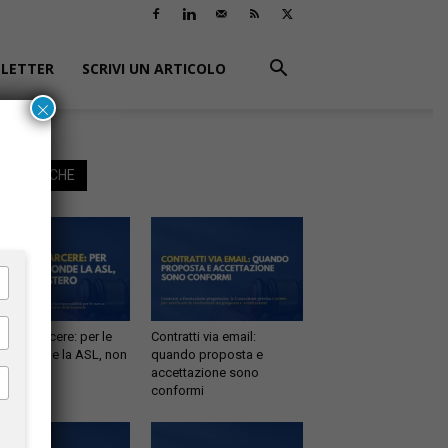
LETTER
SCRIVI UN ARTICOLO
×
EGGI ANCHE
tà in carcere: per le
Contratti via email:
e risponde la ASL, non
quando proposta e
inistero
accettazione sono
conformi