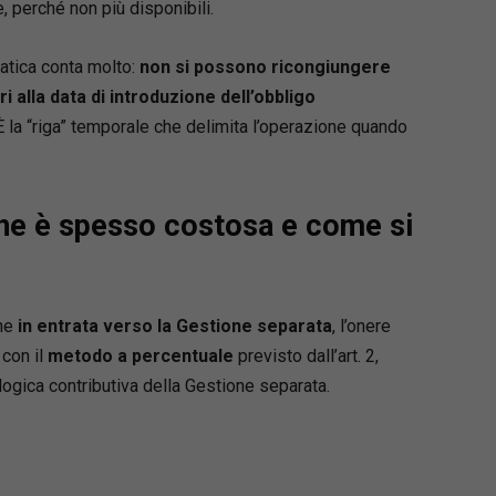
 perché non più disponibili.
o ed esecuzione, opposizioni all’esecuzione;
mento di ingiunzione, sfratto e finita locazione;
ratica conta molto:
non si possono ricongiungere
menti cautelari e procedimento semplificato di
i alla data di introduzione dell’obbligo
ne;
menti possessori;
 È la “riga” temporale che delimita l’operazione quando
ione, divorzio e cumulo delle domande;
.
to e trasferimento del contenzioso in sede
.
one è spesso costosa e come si
forza
amento normativo e giurisprudenziale
e
one
in entrata verso la Gestione separata
, l’onere
zione pratico-operativa, pensata per l’attività
 con il
metodo a percentuale
previsto dall’art. 2,
a dello studio
logica contributiva della Gestione separata.
ri commentati e immediatamente utilizzabili
hiari per orientarsi tra riti, termini e
enti
ario online personalizzabile
, incluso con
o