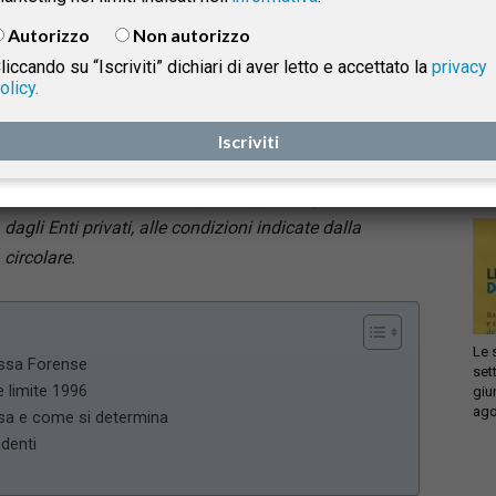
consolidato e chiarisce che
la ricongiunzione
Autorizzo
Non autorizzo
prevista dalla legge n. 45/1990 può riguardare
liccando su “Iscriviti” dichiari di aver letto e accettato la
privacy
anche i contributi versati nella Gestione separata
. In
olicy.
Infi
termini pratici, per gli avvocati si apre la possibilità di
isprudenza
con
trasferire la contribuzione “spezzettata” in Gestione
Iscriviti
sca
sol
separata verso la Cassa, o, in ipotesi inverse, di
accentrare in Gestione separata periodi provenienti
e
dagli Enti privati, alle condizioni indicate dalla
circolare.
Le 
assa Forense
set
e limite 1996
giu
ago
osa e come si determina
ndenti