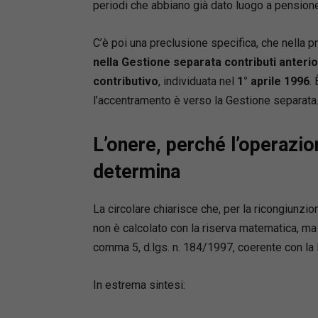
periodi che abbiano già dato luogo a pensione,
•
precett
•
procedi
C’è poi una preclusione specifica, che nella p
•
procedi
nella Gestione separata contributi anterior
cognizio
•
procedi
contributivo
, individuata nel
1° aprile 1996
.
•
separaz
l’accentramento è verso la Gestione separata
•
arbitra
arbitrale
L’onere, perché l’operazi
Punti di 
determina
•
Aggiorn
costant
La circolare chiarisce che, per la ricongiunzi
•
Imposta
non è calcolato con la riserva matematica, ma
quotidian
comma 5, d.lgs. n. 184/1997, coerente con la 
•
Formula
•
Schemi c
adempim
In estrema sintesi:
• Formul
l’acquist