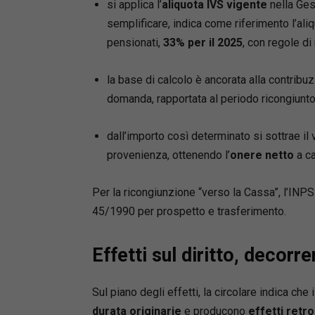
si applica l’
aliquota IVS vigente
nella Ges
semplificare, indica come riferimento l’aliqu
Autrice
pensionati,
33% per il 2025
, con regole d
Lucilla N
Autrice d
la base di calcolo è ancorata alla contribu
Benito N
domanda, rapportata al periodo ricongiunto
Mediatore
Appello d
Giudice d
dall’importo così determinato si sottrae il v
provenienza, ottenendo l’
onere netto
a ca
Per la ricongiunzione “verso la Cassa”, l’INPS ri
45/1990 per prospetto e trasferimento.
Effetti sul diritto, decor
Sul piano degli effetti, la circolare indica che 
durata originarie
e producono
effetti retroa