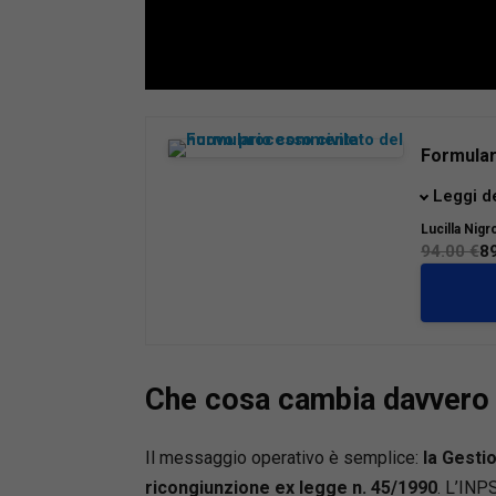
Loaded
:
Mute
66.17%
Formular
Giunto al
Leggi d
nuovo pr
Lucilla Nigr
operativ
94.00 €
8
affrontar
riforme.
Il volum
117/2025
mediazi
Che cosa cambia davvero p
recente e
digitaliz
delle co
Il messaggio operativo è semplice:
la Gesti
L’opera 
ricongiunzione ex legge n. 45/1990
. L’INP