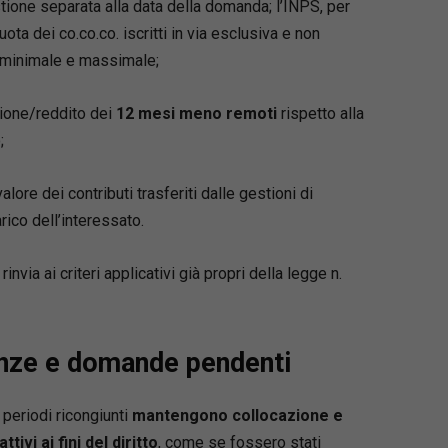
tione separata alla data della domanda; l’INPS, per
ota dei co.co.co. iscritti in via esclusiva e non
i minimale e massimale;
igro
i formulari giuridici, unitamente al padre avv.
zione/reddito dei
12 mesi meno remoti
rispetto alla
igro, dall’anno 1990. Avvocato cassazionista,
;
 civile e Giudice ausiliario presso la Corte di
i Napoli, sino al dicembre 2022, è attualmente
i pace in Agropoli.
alore dei contributi trasferiti dalle gestioni di
rico dell’interessato.
nvia ai criteri applicativi già propri della legge n.
renze e domande pendenti
i periodi ricongiunti
mantengono collocazione e
ttivi ai fini del diritto
, come se fossero stati