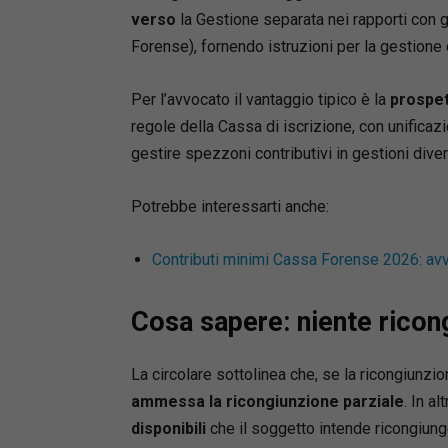
da:
verso
la Gestione separata nei rapporti con g
•
riferim
Forense), fornendo istruzioni per la gestione
•
commen
•
indicaz
Per l’avvocato il vantaggio tipico è la
prospet
•
preclus
regole della Cassa di iscrizione, con unificaz
•
massime
gestire spezzoni contributivi in gestioni dive
Un suppo
strategia
Potrebbe interessarti anche:
e confor
Contributi minimi Cassa Forense 2026: avv
Contenuti
Il formul
Cosa sapere: niente ricong
procedime
•
parti e
•
giudizio
La circolare sottolinea che, se la ricongiunzi
di pace;
ammessa la ricongiunzione parziale
. In a
•
appello
disponibili
che il soggetto intende ricongiunge
•
controv