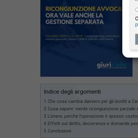
e
C
p
Giur
Civil
Indice degli argomenti
Che cosa cambia davvero per gli iscritti a C
Cosa sapere: niente ricongiunzione parziale 
L’onere, perché l’operazione è spesso cost
Effetti sul diritto, decorrenze e domande pe
Conclusioni