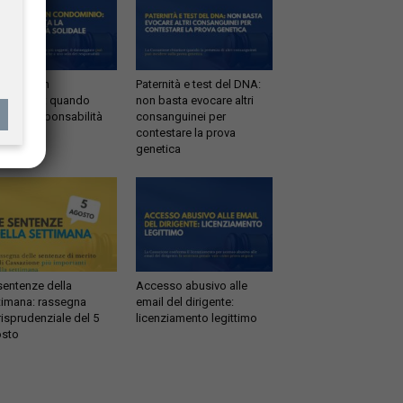
ltrazioni in
Paternità e test del DNA:
dominio: quando
non basta evocare altri
tta la responsabilità
consanguinei per
idale
contestare la prova
genetica
sentenze della
Accesso abusivo alle
timana: rassegna
email del dirigente:
risprudenziale del 5
licenziamento legittimo
sto