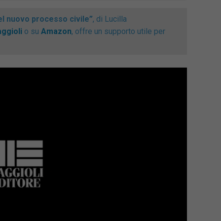
l nuovo processo civile”
, di Lucilla
ggioli
o su
Amazon
, offre un supporto utile per