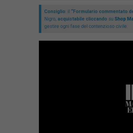
Consiglio
: il
“Formulario commentato de
Nigro,
acquistabile cliccando
su
Shop Ma
gestire ogni fase del contenzioso civile.