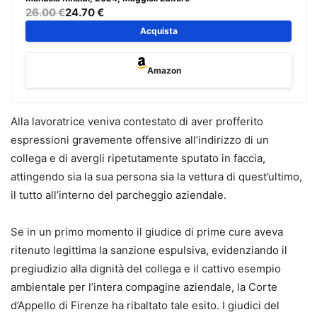
del lavoro, sostanziale e procedurale, sorte con le prime
26.00 €
24.70 €
applicazioni pratiche delle novità introdotte dalla Riforma
Acquista
Cartabia (d.lgs. n. 149/2022).
Amazon
Tra le tematiche che avranno un maggiore impatto
“immediato” nelle controversie di lavoro, vi è
l’introduzione della
negoziazione assistita
, che non si
Alla lavoratrice veniva contestato di aver profferito
pone, però, come condizione di procedibilità della
espressioni gravemente offensive all’indirizzo di un
domanda giudiziale, bensì quale mera facoltà attribuita
collega e di avergli ripetutamente sputato in faccia,
alle parti, nonché la definitiva (attesa?)
abrogazione del
attingendo sia la sua persona sia la vettura di quest’ultimo,
c.d. rito Fornero
in materia di impugnativa giudiziaria dei
il tutto all’interno del parcheggio aziendale.
prov- vedimenti di licenziamento.
Se in un primo momento il giudice di prime cure aveva
Il testo ripercorre tutte le novità più recenti, tra cui la
ritenuto legittima la sanzione espulsiva, evidenziando il
sentenza della
Corte costituzionale 7/2024
, che si è
pregiudizio alla dignità del collega e il cattivo esempio
pronunciata sulla disciplina dei licenziamenti collettivi
ambientale per l’intera compagine aziendale, la Corte
prevista dal Jobs Act, ed affronta criticità e prospettive a
d’Appello di Firenze ha ribaltato tale esito. I giudici del