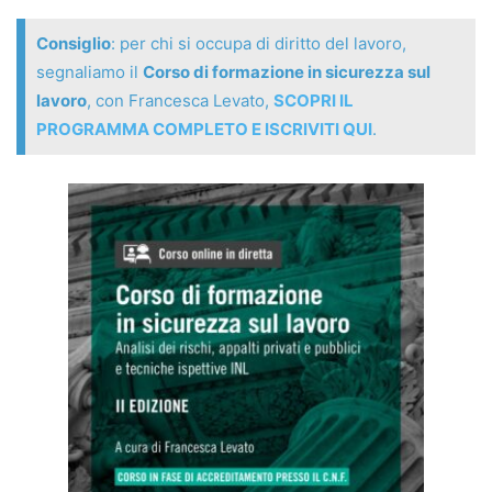
Consiglio
: per chi si occupa di diritto del lavoro,
segnaliamo il
Corso di formazione in sicurezza sul
lavoro
, con Francesca Levato,
SCOPRI IL
PROGRAMMA COMPLETO E ISCRIVITI QUI
.