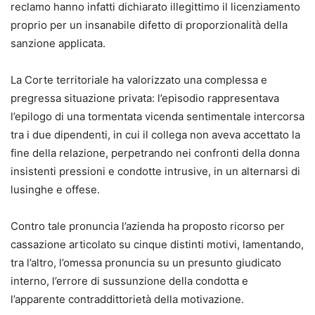
distanza di circa un anno dalla Riforma, avvalendosi
reclamo hanno infatti dichiarato illegittimo il licenziamento
dell’ausilio di tabelle riepilogative per una migliore e più
proprio per un insanabile difetto di proporzionalità della
facile comprensione degli argomenti trattati e della più
sanzione applicata.
recente giurisprudenza.
La Corte territoriale ha valorizzato una complessa e
Completa il volume un pratico
Formulario online
pregressa situazione privata: l’episodio rappresentava
stragiudiziale e giudiziale
, disponibile anche in formato
l’epilogo di una tormentata vicenda sentimentale intercorsa
editabile e stampabile.
tra i due dipendenti, in cui il collega non aveva accettato la
fine della relazione, perpetrando nei confronti della donna
Manuela Rinaldi
insistenti pressioni e condotte intrusive, in un alternarsi di
Avvocato cassazionista, consigliere e tesoriere del COA
lusinghe e offese.
Avezzano. Direttore della Scuola Forense della Marsica, è
professore a contratto di “Tutela della salute e sicurezza
Contro tale pronuncia l’azienda ha proposto ricorso per
sul lavoro” e “Diritto del lavoro pubblico e privato” presso
cassazione articolato su cinque distinti motivi, lamentando,
diversi atenei. Relatore a Convegni e docente di corsi di
tra l’altro, l’omessa pronuncia su un presunto giudicato
formazione per aziende e professionisti, è autore di
interno, l’errore di sussunzione della condotta e
numerose opere monografiche e collettanee.
l’apparente contraddittorietà della motivazione.