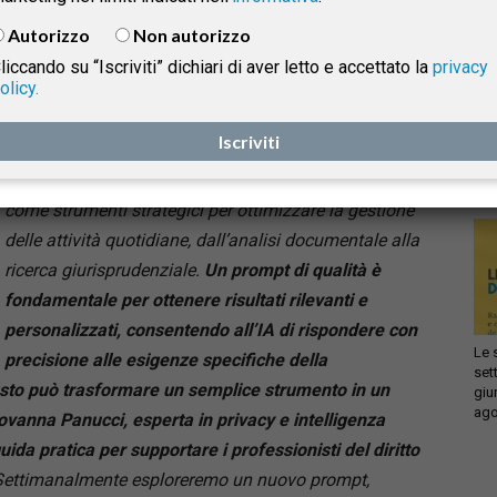
Tutto il potenziale dell’AI generativa inizia con la
Autorizzo
Non autorizzo
scelta del prompt giusto.
liccando su “Iscriviti” dichiari di aver letto e accettato la
privacy
olicy.
Infi
isprudenza
Nel contesto professionale, sempre più dinamico e
con
Iscriviti
sca
competitivo, le tecnologie basate sull’Intelligenza
sol
Artificiale generativa (GenAI) stanno emergendo
e
come strumenti strategici per ottimizzare la gestione
delle attività quotidiane, dall’analisi documentale alla
ricerca giurisprudenziale.
Un prompt di qualità è
fondamentale per ottenere risultati rilevanti e
personalizzati, consentendo all’IA di rispondere con
Le 
precisione alle esigenze specifiche della
set
usto può trasformare un semplice strumento in un
giu
ago
ovanna Panucci, esperta in privacy e intelligenza
ida pratica per supportare i professionisti del diritto
ettimanalmente esploreremo un nuovo prompt,