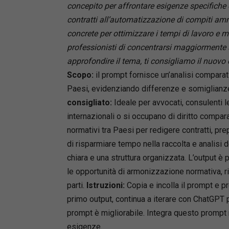
concepito per affrontare esigenze specifiche d
contratti all’automatizzazione di compiti amm
concrete per ottimizzare i tempi di lavoro e mi
professionisti di concentrarsi maggiormente s
approfondire il tema, ti consigliamo il nuovo
Scopo:
il prompt fornisce un’analisi comparat
Paesi, evidenziando differenze e somiglianze
consigliato:
Ideale per avvocati, consulenti l
internazionali o si occupano di diritto compara
normativi tra Paesi per redigere contratti, pre
di risparmiare tempo nella raccolta e analisi 
chiara e una struttura organizzata. L’output è p
le opportunità di armonizzazione normativa, rid
parti.
Istruzioni:
Copia e incolla il prompt e pr
primo output, continua a iterare con ChatGPT p
prompt è migliorabile. Integra questo prompt n
esigenze.