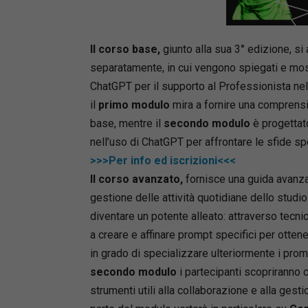
Il corso base,
giunto alla sua 3° edizione, si 
separatamente, in cui vengono spiegati e mostr
ChatGPT per il supporto al Professionista nell
il
primo modulo
mira a fornire una comprens
base, mentre il
secondo modulo
è progettat
nell’uso di ChatGPT per affrontare le sfide sp
>>>Per info ed iscrizioni<<<
Il corso avanzato,
fornisce una guida avanzata
gestione delle attività quotidiane dello studio 
diventare un potente alleato: attraverso tecni
a creare e affinare prompt specifici per otten
in grado di specializzare ulteriormente i promp
secondo modulo
i partecipanti scopriranno
strumenti utili alla collaborazione e alla gesti