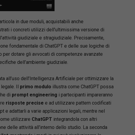
articola in due moduli, acquistabili anche
ati i concreti utilizzi dell’ultimissima versione di
’attività giudiziale e stragiudiziale. Precisamente,
ione fondamentale di ChatGPT e delle sue logiche di
o per dotare gli avvocati di competenze avanzate
ecifiche dell’ambiente giudiziale.
 all’uso dell’Intelligenza Artificiale per ottimizzare la
legale. Il
primo modulo
illustra come ChatGPT possa
che di
prompt engineering
i partecipanti impareranno
ere
risposte precise
e ad utilizzare pattern codificati
t e adattarli a varie applicazioni legali, mentre nel
 come utilizzare
ChatGPT
integrandola con altri
one delle attività all’interno dello studio. La seconda