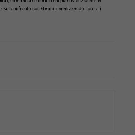
ilot
, mostrando i modi in cui può rivoluzionare la
ché sul confronto con
Gemini
, analizzando i pro e i