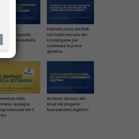
ltrazioni in
Paternità e test del DNA:
dominio: quando
non basta evocare altri
tta la responsabilità
consanguinei per
idale
contestare la prova
genetica
sentenze della
Accesso abusivo alle
timana: rassegna
email del dirigente:
risprudenziale del 5
licenziamento legittimo
sto