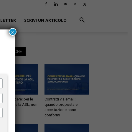
LETTER
SCRIVI UN ARTICOLO
×
EGGI ANCHE
tà in carcere: per le
Contratti via email:
e risponde la ASL, non
quando proposta e
inistero
accettazione sono
conformi