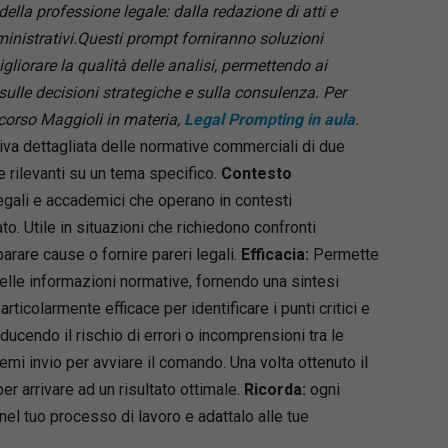
ella professione legale: dalla redazione di atti e
inistrativi.Questi prompt forniranno soluzioni
gliorare la qualità delle analisi, permettendo ai
ulle decisioni strategiche e sulla consulenza. Per
 corso Maggioli in materia,
Legal Prompting in aula
.
iva dettagliata delle normative commerciali di due
 rilevanti su un tema specifico.
Contesto
egali e accademici che operano in contesti
to. Utile in situazioni che richiedono confronti
parare cause o fornire pareri legali.
Efficacia:
Permette
delle informazioni normative, fornendo una sintesi
articolarmente efficace per identificare i punti critici e
ucendo il rischio di errori o incomprensioni tra le
emi invio per avviare il comando. Una volta ottenuto il
er arrivare ad un risultato ottimale.
Ricorda:
ogni
el tuo processo di lavoro e adattalo alle tue