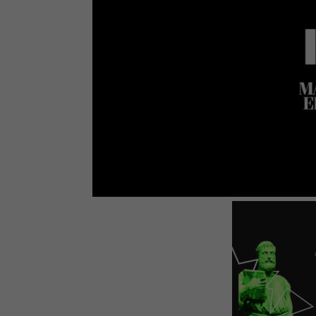
Loaded
:
Mute
66.17%