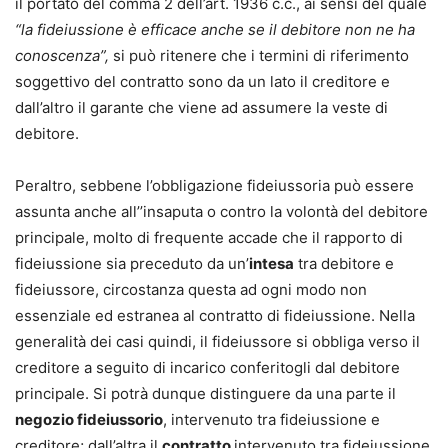
il portato del comma 2 dell’art. 1936 c.c., ai sensi del quale
“la fideiussione è efficace anche se il debitore non ne ha
conoscenza”,
si può ritenere che i termini di riferimento
soggettivo del contratto sono da un lato il creditore e
dall’altro il garante che viene ad assumere la veste di
debitore.
Peraltro, sebbene l’obbligazione fideiussoria può essere
assunta anche all’’insaputa o contro la volontà del debitore
principale, molto di frequente accade che il rapporto di
fideiussione sia preceduto da un’
intesa
tra debitore e
fideiussore, circostanza questa ad ogni modo non
essenziale ed estranea al contratto di fideiussione. Nella
generalità dei casi quindi, il fideiussore si obbliga verso il
creditore a seguito di incarico conferitogli dal debitore
principale. Si potrà dunque distinguere da una parte il
negozio fideiussorio
, intervenuto tra fideiussione e
creditore; dall’altra il
contratto
intervenuto tra fideiussione