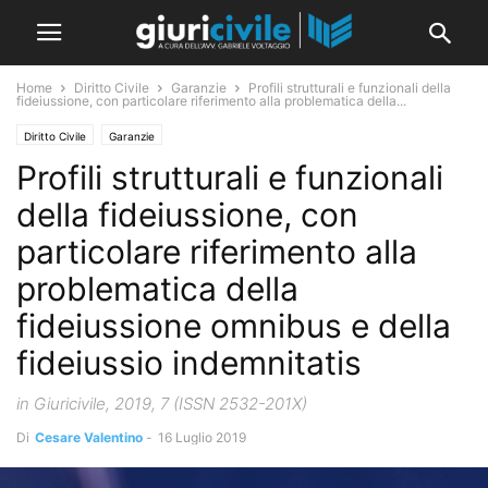
Home
Diritto Civile
Garanzie
Profili strutturali e funzionali della
fideiussione, con particolare riferimento alla problematica della...
Diritto Civile
Garanzie
Profili strutturali e funzionali
della fideiussione, con
particolare riferimento alla
problematica della
fideiussione omnibus e della
fideiussio indemnitatis
in Giuricivile, 2019, 7 (ISSN 2532-201X)
Di
Cesare Valentino
-
16 Luglio 2019