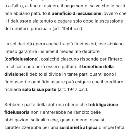
o all’altro, al fine di esigere il pagamento, salvo che le parti
non abbiano pattuito il
beneficio di escussione,
ovvero che
il fideiussore sia tenuto a pagare solo dopo la escussione
del debitore principale (art. 1944 c.c.).
La solidarietà opera anche tra più fideiussori, ove abbiano
inteso garantire insieme il medesimo debitore
(
cofideiussione
), cosicché ciascuno risponde per l’intero.
In tal caso può però essere pattuito il
beneficio della
divisione:
il debito si divide in tante parti quanti sono i
fideiussori e ogni fideiussore può esigere che il creditore
richieda
solo la sua parte
(art. 1947 c.c.).
Sebbene parte della dottrina ritiene che
l’obbligazione
fideiussoria
non rientrerebbe nell’ambito delle
obbligazioni solidali o che, quanto meno, essa si
caratterizzerebbe per una
solidarietà atipica
o imperfetta