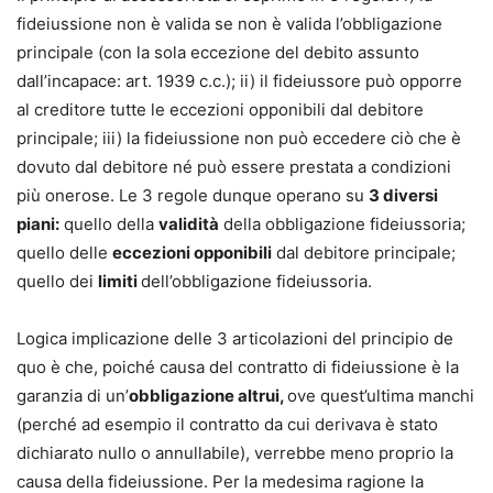
fideiussione non è valida se non è valida l’obbligazione
principale (con la sola eccezione del debito assunto
dall’incapace: art. 1939 c.c.); ii) il fideiussore può opporre
al creditore tutte le eccezioni opponibili dal debitore
principale; iii) la fideiussione non può eccedere ciò che è
dovuto dal debitore né può essere prestata a condizioni
più onerose. Le 3 regole dunque operano su
3 diversi
piani:
quello della
validità
della obbligazione fideiussoria;
quello delle
eccezioni opponibili
dal debitore principale;
quello dei
limiti
dell’obbligazione fideiussoria.
Logica implicazione delle 3 articolazioni del principio de
quo è che, poiché causa del contratto di fideiussione è la
garanzia di un’
obbligazione altrui,
ove quest’ultima manchi
(perché ad esempio il contratto da cui derivava è stato
dichiarato nullo o annullabile), verrebbe meno proprio la
causa della fideiussione. Per la medesima ragione la