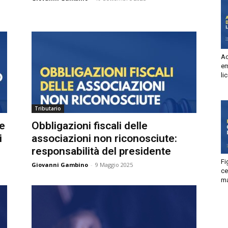
Autorizzo
Non autorizzo
liccando su “Iscriviti” dichiari di aver letto e accettato la
privacy
olicy.
isprudenza
Acc
Iscriviti
ema
lic
e
Tributario
e
Obbligazioni fiscali delle
associazioni non riconosciute:
responsabilità del presidente
Fig
Giovanni Gambino
-
9 Maggio 2025
ces
man