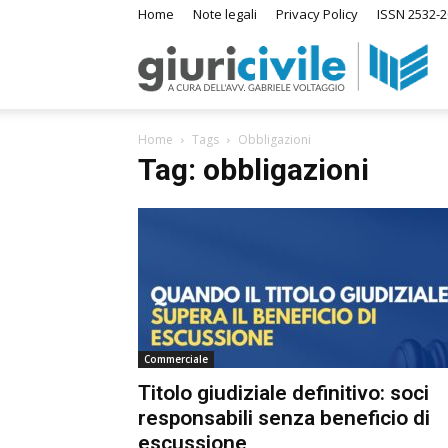
Home
Note legali
Privacy Policy
ISSN 2532-2
Giuri
Home
Tags
Obbligazioni
–
Tag: obbligazioni
Ras
di
Commerciale
Diri
Titolo giudiziale definitivo: soci
responsabili senza beneficio di
A
escussione
m