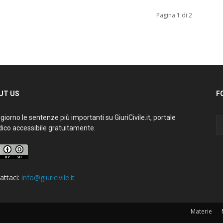
Pagina 1 di 2
T US
FO
iorno le sentenze più importanti su GiuriCivile.it, portale
ico accessibile gratuitamente.
ttaci:
info@giuricivile.it
Materie
M