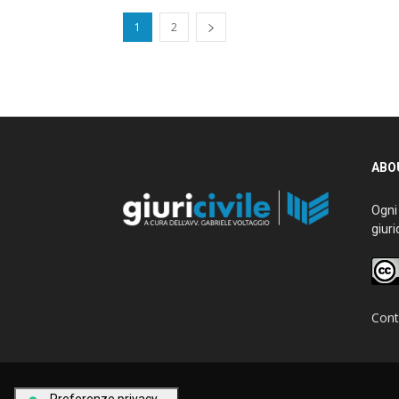
1
2
ABOU
Ogni g
giurid
Conta