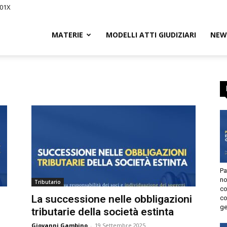
01X
Civile.it
MATERIE
MODELLI ATTI GIUDIZIARI
NEWS
L
segna
Pat
non
Tributario
con
tto
La successione nelle obbligazioni
con
gen
tributarie della società estinta
utorizzo l’invio di comunicazioni a scopo commerciale e di
arketing nei limiti indicati nell’
informativa
.
Giovanni Gambino
-
19 Settembre 2025