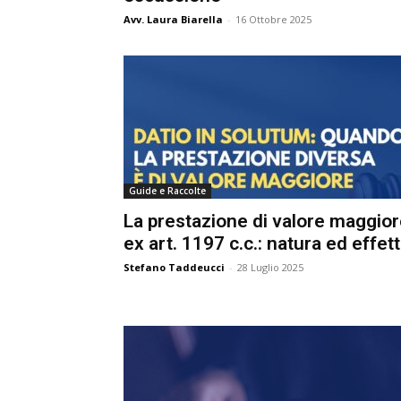
e
Avv. Laura Biarella
-
16 Ottobre 2025
C
p
Giur
Civil
Guide e Raccolte
La prestazione di valore maggior
ex art. 1197 c.c.: natura ed effetti
Stefano Taddeucci
-
28 Luglio 2025