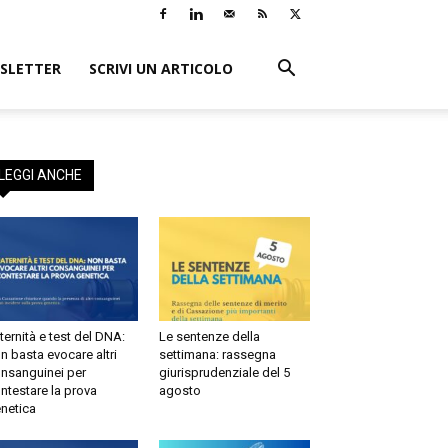
LETTER
SCRIVI UN ARTICOLO
EGGI ANCHE
ernità e test del DNA:
Le sentenze della
 basta evocare altri
settimana: rassegna
sanguinei per
giurisprudenziale del 5
testare la prova
agosto
etica