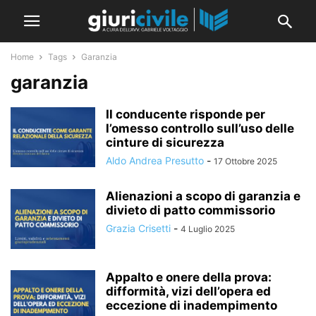
Home
Tags
Garanzia
garanzia
Il conducente risponde per
l’omesso controllo sull’uso delle
cinture di sicurezza
Aldo Andrea Presutto
-
17 Ottobre 2025
Alienazioni a scopo di garanzia e
divieto di patto commissorio
Grazia Crisetti
-
4 Luglio 2025
Appalto e onere della prova:
difformità, vizi dell’opera ed
eccezione di inadempimento