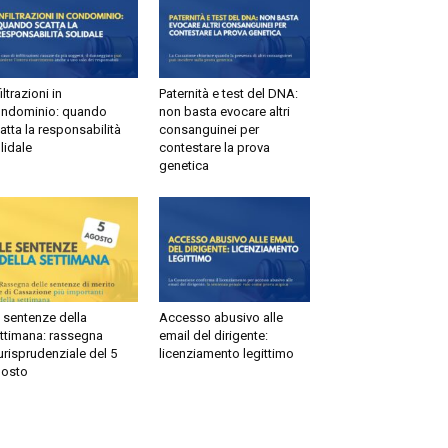
ltrazioni in
Paternità e test del DNA:
dominio: quando
non basta evocare altri
tta la responsabilità
consanguinei per
idale
contestare la prova
genetica
sentenze della
Accesso abusivo alle
timana: rassegna
email del dirigente:
risprudenziale del 5
licenziamento legittimo
sto