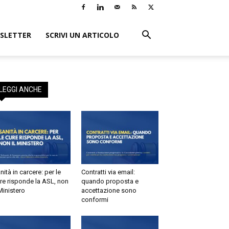
LETTER
SCRIVI UN ARTICOLO
EGGI ANCHE
tà in carcere: per le
Contratti via email:
e risponde la ASL, non
quando proposta e
inistero
accettazione sono
conformi