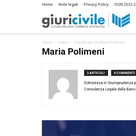
Home
Note legali
Privacy Policy
ISSN 2532-2
Giuri
Home
Autori
Pubblicato da Maria Polimeni
–
Maria Polimeni
Ras
3 ARTICOLI
0 COMMENTI
Dottoressa in Giurisprudenza pre
Consulenza Legale della Banca d
di
Diri
A
m