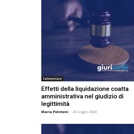
e
C
p
Giur
Civil
Fallimentare
Effetti della liquidazione coatta
amministrativa nel giudizio di
legittimità
Maria Polimeni
-
26 Giugno 2020