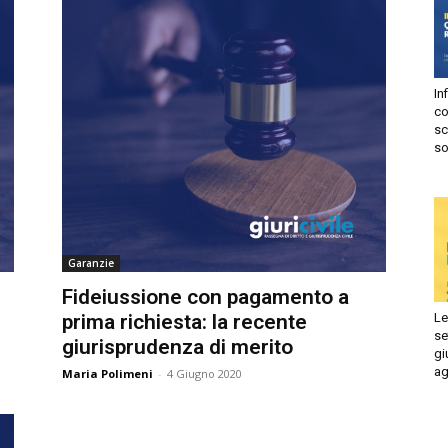
Autorizzo
Non autorizzo
liccando su “Iscriviti” dichiari di aver letto e accettato la
privacy
olicy.
Infi
isprudenza
con
Iscriviti
sca
sol
e
Garanzie
Fideiussione con pagamento a
Le 
prima richiesta: la recente
set
giurisprudenza di merito
giu
ago
Maria Polimeni
-
4 Giugno 2020