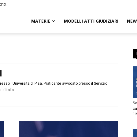
01X
Civile.it
MATERIE
MODELLI ATTI GIUDIZIARI
NEWS
L
segna
sso l'Università di Pisa. Praticante avvocato presso il Servizio
'Italia
Sani
cur
il M
tto
utorizzo l’invio di comunicazioni a scopo commerciale e di
arketing nei limiti indicati nell’
informativa
.