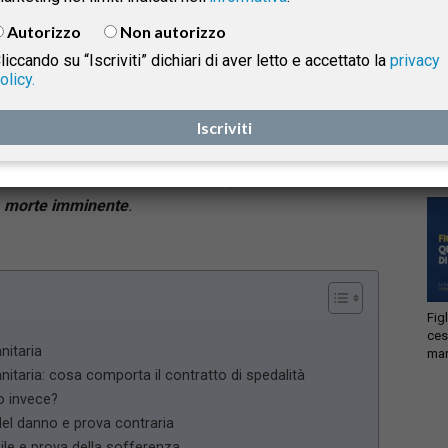
una struttura sanitaria per la morte di una paziente
Autorizzo
Non autorizzo
dopo un intervento chirurgico. I familiari chiedevano
liccando su “Iscriviti” dichiari di aver letto e accettato la
privacy
il risarcimento del danno parentale e del danno
olicy.
terminale. Il giudice ha accolto la prima domanda,
isprudenza
Acc
ritenendo provata la responsabilità della struttura
Iscriviti
ema
lic
sanitaria, ma ha escluso il danno terminale
per
mancanza di prova sulla lucida percezione della
e
morte imminente
.
Fig
ces
nitaria
man
anitaria: cosa comporta il contratto di spedalità
io invece?
del danno e prova contraria
le e prova della sofferenza