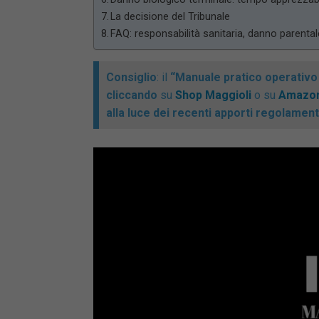
La decisione del Tribunale
FAQ: responsabilità sanitaria, danno parenta
Consiglio
: il
“Manuale pratico operativo 
cliccando
su
Shop Maggioli
o su
Amazo
alla luce dei recenti apporti regolament