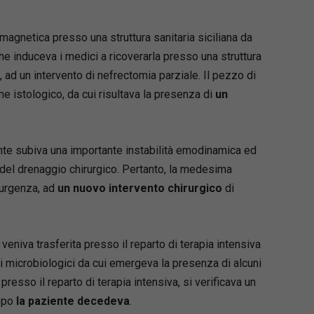
 profili civilistici, processuali, assicurativi,
contabili della responsabilità medica, fornendo
agnetica presso una struttura sanitaria siciliana da
ssionista un quadro completo per gestire
mente casi complessi, controversie
che induceva i medici a ricoverarla presso una struttura
rie e questioni applicative legate alla prova, al
, ad un intervento di nefrectomia parziale. Il pezzo di
causalità, alla perdita di chance e alla
 istologico, da cui risultava la presenza di
un
one dei danni.
are attenzione è dedicata alle novità normative
rudenziali più recenti, con approfondimenti su
ente subiva una importante instabilità emodinamica ed
 informato, autodeterminazione del paziente,
del drenaggio chirurgico. Pertanto, la medesima
e, tentativo obbligatorio di conciliazione,
’urgenza, ad
un nuovo intervento chirurgico
di
retta, responsabilità dello specializzando e
ariale nel comparto sanitario.
forza
eniva trasferita presso il reparto di terapia intensiva
i aggiornata alla Tabella Unica Nazionale
i microbiologici da cui emergeva la presenza di alcuni
otta dal d.P.R. n. 12/2025 per il risarcimento dei
presso il reparto di terapia intensiva, si verificava un
da macrolesioni.
dopo
la paziente decedeva
.
fondimento sul decreto attuativo della Legge