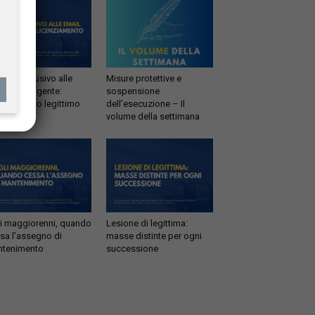
esso abusivo alle
Misure protettive e
il del dirigente:
sospensione
enziamento legittimo
dell’esecuzione – Il
volume della settimana
li maggiorenni, quando
Lesione di legittima:
sa l’assegno di
masse distinte per ogni
tenimento
successione