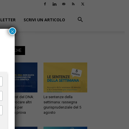
LETTER
SCRIVI UN ARTICOLO
×
EGGI ANCHE
ernità e test del DNA:
Le sentenze della
 basta evocare altri
settimana: rassegna
sanguinei per
giurisprudenziale del 5
testare la prova
agosto
etica