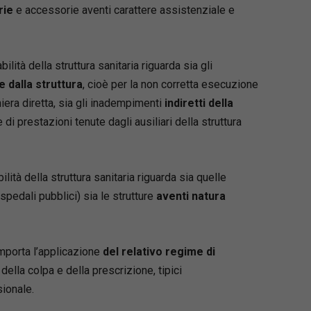
, sulla liquidazione del danno e sulla gestione
rie
e accessorie aventi carattere assistenziale e
io assicurativo.
bilità della struttura sanitaria riguarda sia gli
 dalla struttura
, cioè per la non corretta esecuzione
iera diretta, sia gli inadempimenti
indiretti della
di prestazioni tenute dagli ausiliari della struttura
ilità della struttura sanitaria riguarda sia quelle
pedali pubblici) sia le strutture
aventi natura
omporta l’applicazione
del relativo regime di
o della colpa e della prescrizione, tipici
sionale.