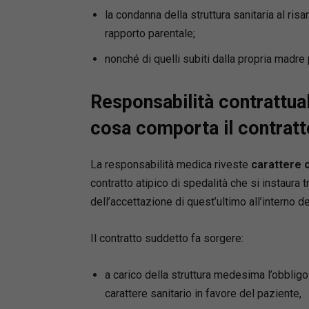
la condanna della struttura sanitaria al risa
suppor
casi e
rapporto parentale;
nonché di quelli subiti dalla propria madr
Perché a
In un co
Responsabilità contrattuale
dall’appl
dall’ade
cosa comporta il contratto
sanitari
per evita
La responsabilità medica riveste
carattere 
sicurezza
medica.
contratto atipico di spedalità che si instaura t
Questo v
dell’accettazione di quest’ultimo all’interno del
a normati
operativ
Il contratto suddetto fa sorgere:
utilizzab
contenzi
a carico della struttura medesima l’obbligo 
Acquista 
carattere sanitario in favore del paziente,
che inci