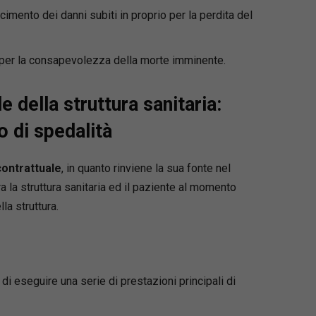
rcimento dei danni subiti in proprio per la perdita del
tare il professionista nella valutazione dei
 nella gestione del contenzioso.
e per la consapevolezza della morte imminente.
cquistarlo
ntesto in rapida evoluzione, segnato
 della struttura sanitaria:
icazione della Tabella Unica Nazionale e
guamento delle coperture assicurative
 di spedalità
e, disporre di un quadro aggiornato è essenziale
re errori interpretativi e affrontare con
contrattuale
, in quanto rinviene la sua fonte nel
 le controversie in materia di responsabilità
ra la struttura sanitaria ed il paziente al momento
olume consente di accedere in un’unica opera
la struttura.
va, orientamenti giurisprudenziali e soluzioni
e, offrendo un supporto immediatamente
ile nello studio, nella consulenza e nel
oso.
di eseguire una serie di prestazioni principali di
ora il volume e resta aggiornato sulle novità
dono concretamente sulla responsabilità