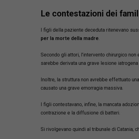
Gelli-
polizz
Le contestazioni dei famili
profes
Tratta
I figli della paziente deceduta ritenevano su
malpr
per la morte della madre
.
causal
della 
Secondo gli attori, l’intervento chirurgico no
Focus 
sarebbe derivata una grave lesione iatrogena 
mediaz
concil
Inoltre, la struttura non avrebbe effettuato u
Esame 
causato una grave emorragia massiva.
delle 
recent
I figli contestavano, infine, la mancata adozio
contrazione e la diffusione di batteri.
Appro
speci
sanita
Si rivolgevano quindi al tribunale di Catania, 
Strutt