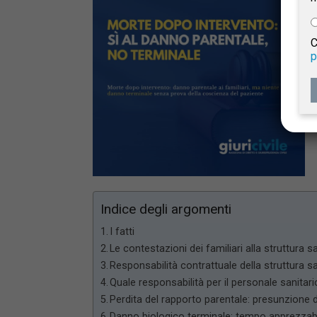
e
C
p
Giur
Civil
Indice degli argomenti
I fatti
Le contestazioni dei familiari alla struttura sa
Responsabilità contrattuale della struttura s
Quale responsabilità per il personale sanitar
Perdita del rapporto parentale: presunzione 
Danno biologico terminale: tempo apprezzabi