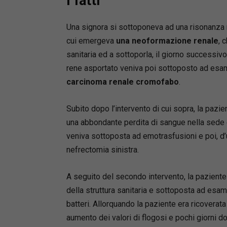
I fatti
principali
penali e 
Una signora si sottoponeva ad una risonanza m
al profe
corretta
cui emergeva
una neoformazione renale
, 
risarcito
sanitaria ed a sottoporla, il giorno successivo
nesso di 
rene asportato veniva poi sottoposto ad esame
liquidazi
carcinoma renale cromofabo
.
Particol
e giurisp
Subito dopo l’intervento di cui sopra, la pazi
consenso
una abbondante perdita di sangue nella sede 
mediazion
veniva sottoposta ad emotrasfusioni e poi, d
azione di
danno er
nefrectomia sinistra.
Punti di 
A seguito del secondo intervento, la paziente v
Analis
della struttura sanitaria e sottoposta ad esam
introd
batteri. Allorquando la paziente era ricoverata 
danni 
aumento dei valori di flogosi e pochi giorni 
Appro