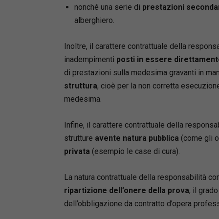
sanitaria
nonché una serie di
prestazioni seconda
del risch
alberghiero.
Inoltre, il carattere contrattuale della responsa
inadempimenti
posti in essere direttamente
di prestazioni sulla medesima gravanti in man
struttura
, cioè per la non corretta esecuzione 
medesima.
Infine, il carattere contrattuale della responsab
strutture
avente natura pubblica
(come gli os
privata
(esempio le case di cura).
La natura contrattuale della responsabilità c
ripartizione dell’onere della prova
, il grad
dell’obbligazione da contratto d’opera profes