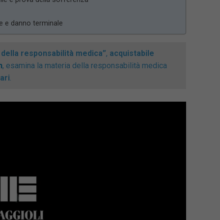
le e danno terminale
della responsabilità medica”
,
acquistabile
n
, esamina la materia della responsabilità medica
ari
.