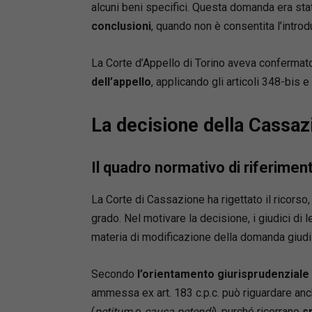
alcuni beni specifici. Questa domanda era st
conclusioni
, quando non è consentita l’intr
La Corte d’Appello di Torino aveva confermat
dell’appello
, applicando gli articoli 348-bis 
La decisione della Cassaz
Il quadro normativo di riferimen
La Corte di Cassazione ha rigettato il ricorso
grado. Nel motivare la decisione, i giudici di l
materia di modificazione della domanda giudi
Secondo
l’orientamento giurisprudenziale
ammessa ex art. 183 c.p.c. può riguardare anc
(
petitum
e
causa petendi
), purché ricorrano
s