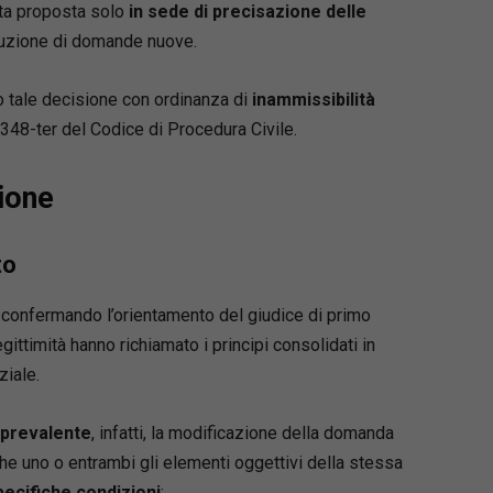
ata proposta solo
in sede di precisazione delle
oduzione di domande nuove.
o tale decisione con ordinanza di
inammissibilità
e 348-ter del Codice di Procedura Civile.
ione
to
, confermando l’orientamento del giudice di primo
egittimità hanno richiamato i principi consolidati in
ziale.
 prevalente
, infatti, la modificazione della domanda
he uno o entrambi gli elementi oggettivi della stessa
pecifiche condizioni
: