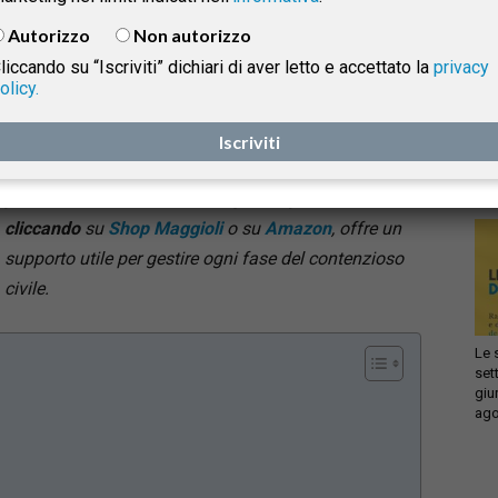
consultare il testo integrale della decisione
), è tornata
Autorizzo
Non autorizzo
a pronunciarsi sui
limiti della modificabilità della
liccando su “Iscriviti” dichiari di aver letto e accettato la
privacy
domanda giudiziale nel corso del processo
. La
olicy.
Infi
questione assume particolare rilevanza, soprattutto
isprudenza
con
alla luce dell’evoluzione giurisprudenziale degli ultimi
Iscriviti
sca
sol
anni sul tema. Il
“Formulario commentato del nuovo
processo civile”
, di Lucilla Nigro,
acquistabile
e
cliccando
su
Shop Maggioli
o su
Amazon
, offre un
supporto utile per gestire ogni fase del contenzioso
civile.
Le 
set
giu
ago