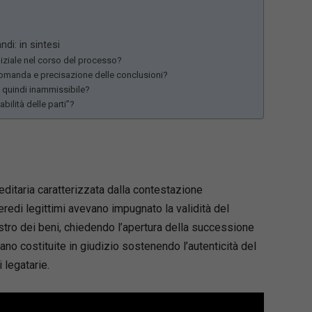
ndi: in sintesi
iziale nel corso del processo?
 domanda e precisazione delle conclusioni?
quindi inammissibile?
bilità delle parti”?
ditaria caratterizzata dalla contestazione
 eredi legittimi avevano impugnato la validità del
tro dei beni, chiedendo l’apertura della successione
ano costituite in giudizio sostenendo l’autenticità del
 legatarie.