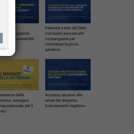
ltrazioni in
Paternità e test del DNA:
dominio: quando
non basta evocare altri
tta la responsabilità
consanguinei per
idale
contestare la prova
genetica
sentenze della
Accesso abusivo alle
timana: rassegna
email del dirigente:
risprudenziale del 5
licenziamento legittimo
sto