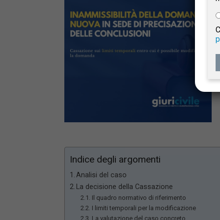
e
C
p
Giur
Civil
Indice degli argomenti
Analisi del caso
La decisione della Cassazione
Il quadro normativo di riferimento
I limiti temporali per la modificazione
La valutazione del caso concreto