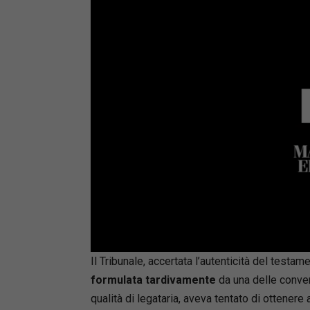
Loaded
:
Mute
66.17%
Il Tribunale, accertata l’autenticità del testa
formulata tardivamente
da una delle conven
qualità di legataria, aveva tentato di ottenere