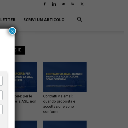
LETTER
SCRIVI UN ARTICOLO
×
EGGI ANCHE
tà in carcere: per le
Contratti via email:
e risponde la ASL, non
quando proposta e
inistero
accettazione sono
conformi