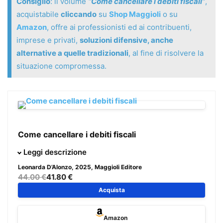
Consiglio
: il volume
“Come cancellare i debiti fiscali”
,
acquistabile
cliccando
su
Shop Maggioli
o su
Amazon
, offre ai professionisti ed ai contribuenti,
imprese e privati,
soluzioni difensive, anche
alternative a quelle tradizionali
, al fine di risolvere la
situazione compromessa.
Come cancellare i debiti fiscali
Il presente volume vuole offrire ai professionisti ed ai
Leggi descrizione
contribuenti, imprese e privati,
soluzioni difensive, anche
Leonarda D’Alonzo
, 2025, Maggioli Editore
alternative a quelle tradizionali
, al fine di risolvere la
44.00 €
41.80 €
situazione compromessa.
Acquista
Sono raccolti tutti gli
strumenti utili per una efficace
Amazon