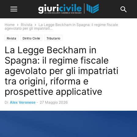
Home
Rivista
La Legge Beckham in Spagna: il regime fiscale
agevolato per gli impatriati...
Rivista
Diritto Civile
Tributario
La Legge Beckham in
Spagna: il regime fiscale
agevolato per gli impatriati
tra origini, riforma e
prospettive applicative
Di
Alex Veronese
-
27 Maggio 2026