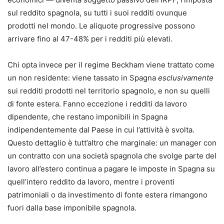
sul reddito spagnola, su tutti i suoi redditi ovunque
Leonarda D’Alonzo
prodotti nel mondo. Le aliquote progressive possono
Avvocato, già Giudice Onorario presso il tribunale di
arrivare fino al 47-48% per i redditi più elevati.
Ferrara e Giudice dell’Esecuzione in esecuzioni mobiliari,
esecuzioni esattoriali mobiliari e immobiliari e
Chi opta invece per il regime Beckham viene trattato come
opposizione all’esecuzione nella fase cautelare.
un non residente: viene tassato in Spagna
esclusivamente
sui redditi prodotti nel territorio spagnolo, e non su quelli
di fonte estera. Fanno eccezione i redditi da lavoro
dipendente, che restano imponibili in Spagna
indipendentemente dal Paese in cui l’attività è svolta.
Questo dettaglio è tutt’altro che marginale: un manager con
un contratto con una società spagnola che svolge parte del
lavoro all’estero continua a pagare le imposte in Spagna su
quell’intero reddito da lavoro, mentre i proventi
patrimoniali o da investimento di fonte estera rimangono
fuori dalla base imponibile spagnola.