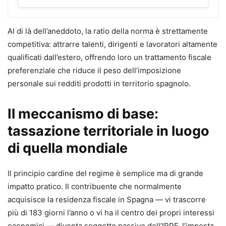
difesa in ogni fase
, dall’avvio dell’attività imprenditoriale o
professionale al primo accertamento/atto impositivo, sino
ai rimedi estremi post decadenza dalle ordinarie azioni
Al di là dell’aneddoto, la ratio della norma è strettamente
difensive.
competitiva: attrarre talenti, dirigenti e lavoratori altamente
Il lavoro, aggiornato alle ultime novità legislative e
qualificati dall’estero, offrendo loro un trattamento fiscale
giurisprudenziali nazionali ed europee, analizza le
preferenziale che riduce il peso dell’imposizione
contestazioni più frequenti
, i vizi degli atti impositivi, del
personale sui redditi prodotti in territorio spagnolo.
fermo amministrativo, dell’ipoteca e dei pignoramenti
esattoriali e le relative soluzioni, attraverso il
Il meccanismo di base:
coordinamento della normativa speciale esattoriale alle
tassazione territoriale in luogo
previsioni amministrative, agli istituti civilistici, nonché
di quella mondiale
alle norme penali (ad es. la sospensione disposta dal PM a
seguito di denuncia per usura).
Il principio cardine del regime è semplice ma di grande
Al professionista viene offerto un quadro completo del suo
impatto pratico. Il contribuente che normalmente
perimetro d’azione, con l’indicazione puntuale delle
acquisisce la residenza fiscale in Spagna — vi trascorre
circolari, dei provvedimenti e risposte della P.A., e dei
più di 183 giorni l’anno o vi ha il centro dei propri interessi
vademecum e linee guida dei tribunali.
economici — diventa soggetto passivo dell’IRPF, l’imposta