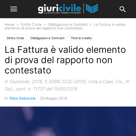
Home
Diritto Civile
Obbligazioni e Contratti
La Fattura è valido
elemento di prova del rapporto non contestato
Diritto Civile
Obbligazioni e Contratti
Titoli di credito
La Fattura è valido elemento
di prova del rapporto non
contestato
in Giuricivile, 2018, 5 (ISSN 2532-201X), nota a Cass. Civ., III
Sez., sent. n. 11737 del 15/05/2018
Di
Elisa Gabaccia
-
29 Maggio 2018