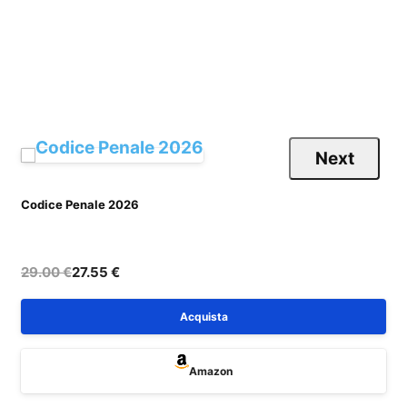
Next
Codice Penale 2026
C
29.00 €
27.55 €
Acquista
Amazon