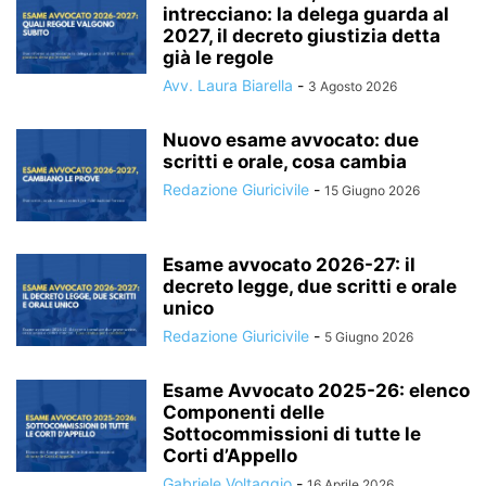
intrecciano: la delega guarda al
2027, il decreto giustizia detta
già le regole
Avv. Laura Biarella
-
3 Agosto 2026
Nuovo esame avvocato: due
scritti e orale, cosa cambia
Redazione Giuricivile
-
15 Giugno 2026
Esame avvocato 2026-27: il
decreto legge, due scritti e orale
unico
Redazione Giuricivile
-
5 Giugno 2026
Esame Avvocato 2025-26: elenco
Componenti delle
Sottocommissioni di tutte le
Corti d’Appello
Gabriele Voltaggio
-
16 Aprile 2026