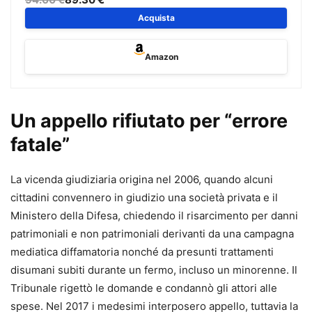
affrontare il processo civile alla luce delle più recenti
Acquista
riforme.
Il volume è
aggiornato al Decreto Giustizia (D.L. 117/2025,
Amazon
conv. in L. 148/2025)
e ai
correttivi Cartabia e mediazione
,
e tiene conto della giurisprudenza più recente e delle
principali innovazioni in materia di rito, digitalizzazione e
Un appello rifiutato per “errore
strumenti alternativi di risoluzione delle controversie.
fatale”
L’opera raccoglie
oltre 200 formule
, ciascuna corredata
da:
•
riferimento normativo puntuale,
La vicenda giudiziaria origina nel 2006, quando alcuni
•
commento operativo,
cittadini convennero in giudizio una società privata e il
•
indicazione dei termini e delle scadenze,
Ministero della Difesa, chiedendo il risarcimento per danni
•
preclusioni processuali,
patrimoniali e non patrimoniali derivanti da una campagna
•
massime giurisprudenziali di riferimento.
mediatica diffamatoria nonché da presunti trattamenti
disumani subiti durante un fermo, incluso un minorenne. Il
Un supporto concreto per impostare correttamente la
Tribunale rigettò le domande e condannò gli attori alle
strategia difensiva e redigere atti completi, aggiornati e
spese. Nel 2017 i medesimi interposero appello, tuttavia la