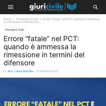
Home
Procedura Civile
Errore “fatale” nel PCT: quando è ammessa
la rimessione in termini del...
Procedura Civile
Errore “fatale” nel PCT:
quando è ammessa la
rimessione in termini del
difensore
Di
Avv. Laura Biarella
-
21 Ottobre 2025