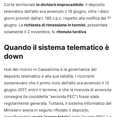
conformi alle nuove regole del processo civile.
Corte territoriale
lo dichiarò improcedibile
: il deposito
telematico dell’atto era avvenuto il 16 giugno, oltre i dieci
Contenuti principali
giorni previsti dall’art. 165 c.p.c. rispetto alla notifica del 1°
Il formulario copre in modo sistematico tutte le fasi e i
giugno. La
richiesta di rimessione in termini
, presentata
procedimenti del processo civile, tra cui:
solamente il 2 novembre, fu
ritenuta tardiva
.
•
parti e difensori, mediazione e negoziazione assistita;
•
giudizio di primo grado davanti al tribunale e al giudice di
Quando il sistema telematico è
pace;
down
•
appello, ricorso per Cassazione e altre impugnazioni;
•
controversie di lavoro;
Hub del ricorso in Cassazione è la governance del
•
precetto ed esecuzione, opposizioni all’esecuzione;
deposito telematico e alla sua validità. I ricorrenti
•
procedimento di ingiunzione, sfratto e finita locazione;
sostenevano che il primo invio dell’atto era avvenuto il 12
•
procedimenti cautelari e procedimento semplificato di
giugno 2017, entro il termine, e che la ricevuta di avvenuta
cognizione;
consegna (la cosiddetta “seconda PEC”) fosse stata
•
procedimenti possessori;
regolarmente generata. Tuttavia, il sistema informatico del
•
separazione, divorzio e cumulo delle domande;
Ministero aveva in seguito rifiutato il deposito,
•
arbitrato e trasferimento del contenzioso in sede
classificandolo
quale “errore fatale”
nella “quarta PEC”. La