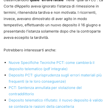
arbitrale.
Corte d’Appello aveva ignorato l’istanza di rimessione in
termini, ritenendola tardiva e non motivata. I ricorrenti,
Punti di forza
invece, avevano dimostrato di aver agito in modo
•
Aggiornamento normativo e giurisprudenziale costante
tempestivo, effettuando un nuovo deposito il 16 giugno e
•
Impostazione pratico-operativa, pensata per l’attività
presentando l’istanza solamente dopo che la controparte
quotidiana dello studio
aveva eccepito la tardività.
•
Formulari commentati e immediatamente utilizzabili
•
Schemi chiari per orientarsi tra riti, termini e
Potrebbero interessarti anche:
adempimenti
• Formulario online personalizzabile
, incluso con l’acquisto
Nuove Specifiche Tecniche PCT: come cambierà il
deposito telematico (pdf integrale)
Autrice
Deposito PCT: giurisprudenza sugli errori materiali più
Lucilla Nigro
frequenti (e le loro conseguenze)
Autrice di formulari giuridici, unitamente al padre avv.
PCT: Sentenza annullata per violazione del
Benito Nigro, dall’anno 1990. Avvocato cassazionista,
contraddittorio
Mediatore civile e Giudice ausiliario presso la Corte di
Deposito telematico rifiutato: il nuovo deposito è valido
Appello di Napoli, sino al dicembre 2022, è attualmente
se contesta le ragioni della cancelleria