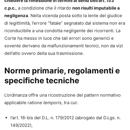
chiedere la rimessione in termini ai sensi dell’art. 153
c.p.c.
, a condizione che il ritardo
non risulti imputabile a
negligenza
. Nella vicenda posta sotto la lente del giudice
di legittimità, l’errore “fatale” segnalato dal sistema non era
riconducibile a una condotta negligente dei ricorrenti. La
Corte ha messo in luce che tali errori sono generici e
sovente derivano da malfunzionamenti tecnici, non da vizi
dell’atto ovvero della sua trasmissione.
Norme primarie, regolamenti e
specifiche tecniche
L’ordinanza offre una ricostruzione del pattern normativo
applicabile
ratione temporis
, tra cui:
l’art. 16-bis del D.L. n. 179/2012 (abrogato dal D.Lgs. n.
149/2022),