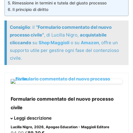
Rimessione in termini e tutela del giusto processo
Il principio di diritto
Consiglio
: il
“Formulario commentato del nuovo
processo civile”
, di Lucilla Nigro,
acquistabile
cliccando
su
Shop Maggioli
o su
Amazon
, offre un
supporto utile per gestire ogni fase del contenzioso
civile.
Formulario commentato del nuovo processo
civile
Giunto all’VIII edizione, il Formulario commentato del
Leggi descrizione
nuovo processo civile rappresenta uno strumento
Lucilla Nigro
, 2026, Apogeo Education - Maggioli Editore
operativo indispensabile per il professionista che deve
94.00 €
89.30 €