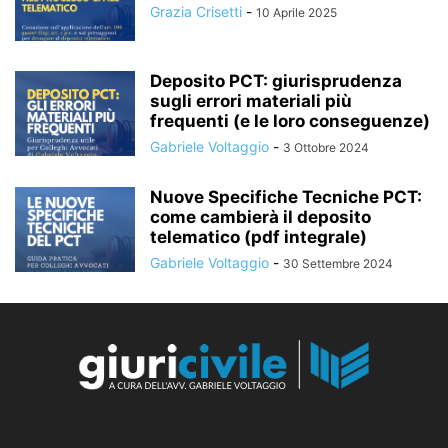
Grazia Crisetti
-
10 Aprile 2025
Deposito PCT: giurisprudenza
sugli errori materiali più
frequenti (e le loro conseguenze)
Gabriele Voltaggio
-
3 Ottobre 2024
Nuove Specifiche Tecniche PCT:
come cambierà il deposito
telematico (pdf integrale)
Gabriele Voltaggio
-
30 Settembre 2024