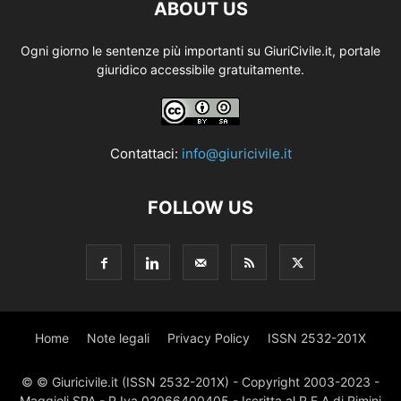
ABOUT US
Ogni giorno le sentenze più importanti su GiuriCivile.it, portale
giuridico accessibile gratuitamente.
Contattaci:
info@giuricivile.it
FOLLOW US
Home
Note legali
Privacy Policy
ISSN 2532-201X
© © Giuricivile.it (ISSN 2532-201X) - Copyright 2003-2023 -
Maggioli SPA - P.Iva 02066400405 - Iscritta al R.E.A di Rimini