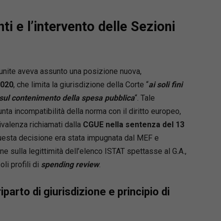
nti e l’intervento delle Sezioni
Riunite aveva assunto una posizione nuova,
2020
, che limita la giurisdizione della Corte “
ai soli fini
 sul contenimento della spesa pubblica
“. Tale
nta incompatibilità della norma con il diritto europeo,
uivalenza richiamati dalla
CGUE nella sentenza del 13
esta decisione era stata impugnata dal MEF e
e sulla legittimità dell’elenco ISTAT spettasse al G.A.,
li profili di
spending review
.
parto di giurisdizione e principio di