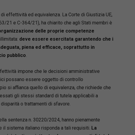
di effettività ed equivalenza. La Corte di Giustizia UE,
63/21 e C-364/21), ha chiarito che agli Stati membri è
l’organizzazione delle proprie competenze
llimitata:
deve essere esercitata garantendo che i
 adeguata, piena ed efficace, soprattutto in
cio pubblico
.
effettività impone che le decisioni amministrative
lici possano essere oggetto di controllo
ipio si affianca quello di equivalenza, che richiede che
essati gli stessi standard di tutela applicabili a
 disparità o trattamenti di sfavore.
nella sentenza n. 30220/2024, hanno pienamente
l sistema italiano risponda a tali requisiti.
La