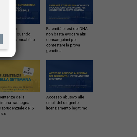
ltrazioni in
Paternità e test del DNA:
dominio: quando
non basta evocare altri
tta la responsabilità
consanguinei per
idale
contestare la prova
genetica
sentenze della
Accesso abusivo alle
timana: rassegna
email del dirigente:
risprudenziale del 5
licenziamento legittimo
sto