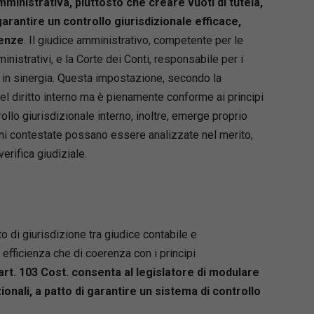
mministrativa, piuttosto che creare vuoti di tutela,
rantire un controllo giurisdizionale efficace,
tenze
. Il giudice amministrativo, competente per le
ministrativi, e la Corte dei Conti, responsabile per i
o in sinergia. Questa impostazione, secondo la
l diritto interno ma è pienamente conforme ai principi
ollo giurisdizionale interno, inoltre, emerge proprio
ioni contestate possano essere analizzate nel merito,
erifica giudiziale.
o di giurisdizione tra giudice contabile e
 efficienza che di coerenza con i principi
art. 103 Cost. consenta al legislatore di modulare
onali, a patto di garantire un sistema di controllo