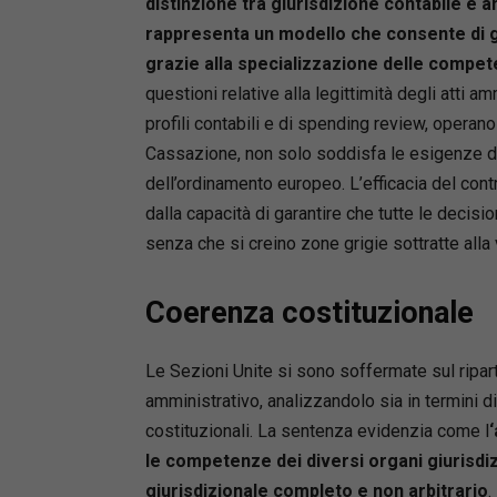
distinzione tra giurisdizione contabile e a
rappresenta un modello che consente di ga
grazie alla specializzazione delle compe
questioni relative alla legittimità degli atti am
profili contabili e di spending review, operan
Cassazione, non solo soddisfa le esigenze de
dell’ordinamento europeo. L’efficacia del contr
dalla capacità di garantire che tutte le decis
senza che si creino zone grigie sottratte alla v
Coerenza costituzionale
Le Sezioni Unite si sono soffermate sul ripart
amministrativo, analizzandolo sia in termini di
costituzionali. La sentenza evidenzia come l
‘
le competenze dei diversi organi giurisdizi
giurisdizionale completo e non arbitrario
.