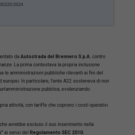
. 30220/2024
sentato da
Autostrada del Brennero S.p.A.
contro
inanze. La prima contestava la propria inclusione
a le amministrazioni pubbliche rilevanti ai fini del
 europei. In particolare, l’ente A22 sosteneva di non
 un’amministrazione pubblica, evidenziando:
ia attività, con tariffe che coprono i costi operativi
, che avrebbe escluso il suo inserimento nella
a”
ai sensi del
Regolamento SEC 2010.