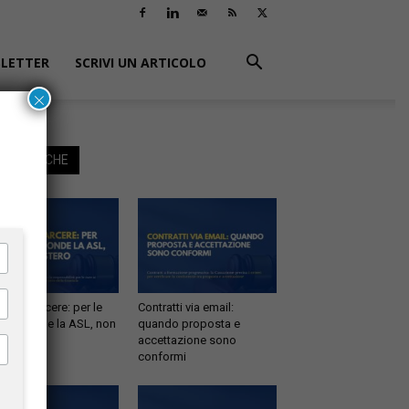
LETTER
SCRIVI UN ARTICOLO
×
EGGI ANCHE
tà in carcere: per le
Contratti via email:
e risponde la ASL, non
quando proposta e
inistero
accettazione sono
conformi