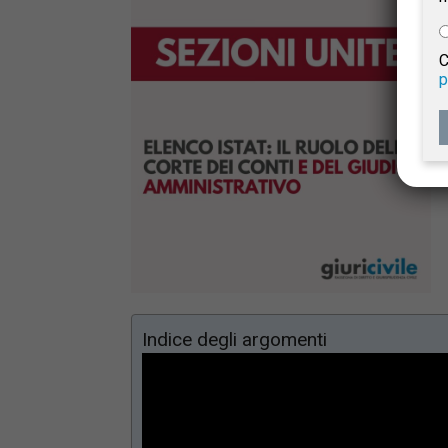
e
C
p
Giur
Civil
Indice degli argomenti