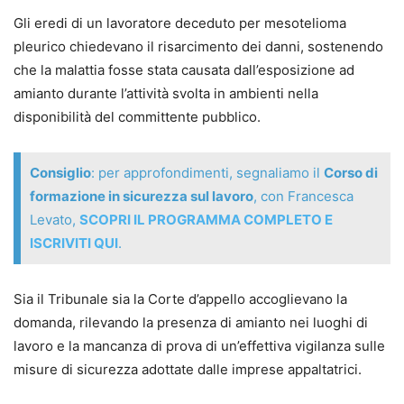
online, trasporto aereo, illegittima segnalazione alla
Gli eredi di un lavoratore deceduto per mesotelioma
centrale rischi, attivazione illegittima di servizi,
pleurico chiedevano il risarcimento dei danni, sostenendo
responsabilità precontrattuale e altri ancora.
che la malattia fosse stata causata dall’esposizione ad
- Ogni formula è corredata da riferimenti normativi,
amianto durante l’attività svolta in ambienti nella
commento esplicativo, indicazione di termini, scadenze,
disponibilità del committente pubblico.
preclusioni e principali massime giurisprudenziali, per
guidare passo dopo passo nella costruzione della strategia
difensiva.
Consiglio
: per approfondimenti, segnaliamo il
Corso di
- Struttura per “casi” autonomi: ciascun capitolo ripercorre
formazione in sicurezza sul lavoro
, con Francesca
l’intero iter logico-giuridico e processuale del singolo
Levato,
SCOPRI IL PROGRAMMA COMPLETO E
contenzioso, così che il professionista possa concentrarsi
ISCRIVITI QUI
.
solo sul tema che gli serve, senza dover consultare tutto il
volume.
Sia il Tribunale sia la Corte d’appello accoglievano la
- Modelli “specifici” e non generici: gli atti sono calibrati
domanda, rilevando la presenza di amianto nei luoghi di
su fattispecie concrete e sulle particolarità emerse nella
lavoro e la mancanza di prova di un’effettiva vigilanza sulle
pratica forense, offrendo soluzioni già testate in giudizio.
misure di sicurezza adottate dalle imprese appaltatrici.
- Aggiornamento alle più recenti novità normative e
giurisprudenziali in materia di risarcimento del danno, con