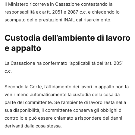
Il Ministero ricorreva in Cassazione contestando la
particolare attenzione al D.P.R. 13 gennaio 2025, n. 12
responsabilità ex artt. 2051 e 2087 c.c. e chiedendo lo
(TUN) e al D.Lgs. 31 ottobre 2024, n. 164 (correttivo
scomputo delle prestazioni INAIL dal risarcimento.
Cartabia), che incidono su tabelle nazionali, liquidazione
del danno e processo civile digitalizzato.
Custodia dell’ambiente di lavoro
- Formulari disponibili anche online, in formato editabile e
e appalto
stampabile, per un immediato riutilizzo e adattamento al
singolo caso concreto.
- Inclusi modelli di contratto di incarico professionale e di
La Cassazione ha confermato l’applicabilità dell’art. 2051
delega in calce agli atti, per completare il fascicolo e
c.c.
gestire in modo ordinato l’attività di studio.
- Aggiornamento online per 12 mesi, per mantenere
Secondo la Corte, l’affidamento dei lavori in appalto non fa
sempre allineati i modelli alle evoluzioni giurisprudenziali
venir meno automaticamente la custodia della cosa da
e alle eventuali ulteriori novità normative.
parte del committente. Se l’ambiente di lavoro resta nella
Acquista subito il formulario per avere a disposizione
sua disponibilità, il committente conserva gli obblighi di
modelli completi, personalizzabili e già sperimentati in
controllo e può essere chiamato a rispondere dei danni
giudizio, aggiornati alle ultime riforme: uno strumento
derivanti dalla cosa stessa.
operativo che consente di impostare fin da ora atti efficaci