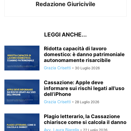
Redazione Giuricivile
LEGGI ANCHE...
Ridotta capacità di lavoro
domestico: è danno patrimoniale
autonomamente risarcibile
Grazia Crisetti
-
30 Luglio 2026
Cassazione: Apple deve
informare sui rischi legati all’uso
dell’iPhone
Grazia Crisetti
-
28 Luglio 2026
Plagio letterario, la Cassazione
chiarisce come si calcola il danno
Avv. Laura Biarella
-
22 Luglio 2026