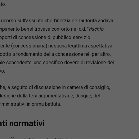
to.
 ricorso sull’assunto che l’inerzia dell’autorità andava
mpimento bensì trovava conforto nel c.d. “
rischio
pporti di concessione di pubblico servizio.
rrente (concessionaria) nessuna legittima aspettativa
ddotto a fondamento della concessione né, per altro,
quale concedente, uno specifico dovere di revisione del
vo.
e, a seguito di discussione in camera di consiglio,
sione della tesi argomentativa e, dunque, del
mministrativi in prima battuta.
ti normativi