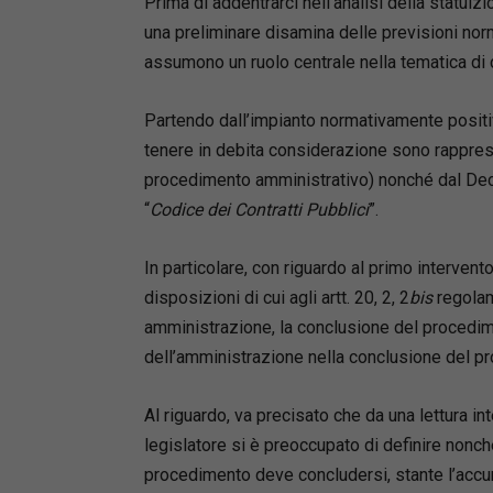
Prima di addentrarci nell’analisi della statuiz
una preliminare disamina delle previsioni nor
assumono un ruolo centrale nella tematica di c
Partendo dall’impianto normativamente positiv
tenere in debita considerazione sono rappre
procedimento amministrativo) nonché dal Decr
“
Codice dei Contratti Pubblici
”.
In particolare, con riguardo al primo intervent
disposizioni di cui agli artt. 20, 2, 2
bis
regolam
amministrazione, la conclusione del procedim
dell’amministrazione nella conclusione del p
Al riguardo, va precisato che da una lettura i
legislatore si è preoccupato di definire nonch
procedimento deve concludersi, stante l’accur