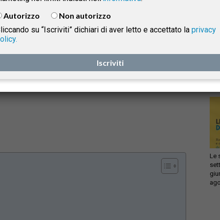
Autorizzo
Non autorizzo
liccando su “Iscriviti” dichiari di aver letto e accettato la
privacy
olicy.
Infi
isprudenza
con
Iscriviti
sca
sol
e
Le 
set
giu
ago