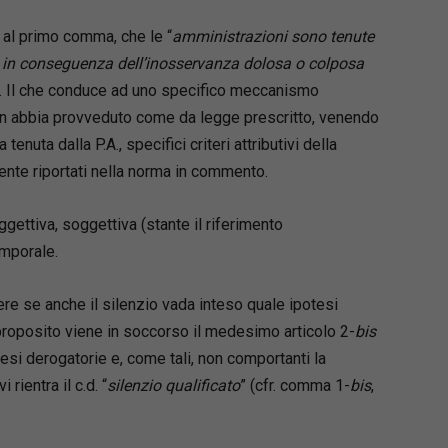
, al primo comma, che le “
amministrazioni sono tenute
o in conseguenza dell’inosservanza dolosa o colposa
. Il che conduce ad uno specifico meccanismo
on abbia provveduto come da legge prescritto, venendo
tenuta dalla P.A., specifici criteri attributivi della
nte riportati nella norma in commento.
oggettiva, soggettiva (stante il riferimento
mporale.
re se anche il silenzio vada inteso quale ipotesi
 proposito viene in soccorso il medesimo articolo 2-
bis
si derogatorie e, come tali, non comportanti la
rientra il c.d. “
silenzio qualificato
” (cfr. comma 1-
bis
,