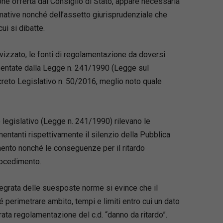
ione offerta dal Consiglio di Stato, appare necessaria
mative nonché dell’assetto giurisprudenziale che
ui si dibatte.
izzato, le fonti di regolamentazione da doversi
sentate dalla Legge n. 241/1990 (Legge sul
eto Legislativo n. 50/2016, meglio noto quale
o legislativo (Legge n. 241/1990) rilevano le
entanti rispettivamente il silenzio della Pubblica
ento nonché le conseguenze per il ritardo
rocedimento.
ntegrata delle suesposte norme si evince che il
é perimetrare ambito, tempi e limiti entro cui un dato
ata regolamentazione del c.d. “danno da ritardo”.