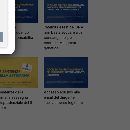
ltrazioni in
Paternità e test del DNA:
dominio: quando
non basta evocare altri
tta la responsabilità
consanguinei per
idale
contestare la prova
genetica
sentenze della
Accesso abusivo alle
timana: rassegna
email del dirigente:
risprudenziale del 5
licenziamento legittimo
sto