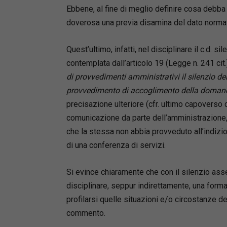
Ebbene, al fine di meglio definire cosa debba 
doverosa una previa disamina del dato normati
Quest’ultimo, infatti, nel disciplinare il c.d. s
contemplata dall’articolo 19 (Legge n. 241 cit.),
di provvedimenti amministrativi il silenzio 
provvedimento di accoglimento della domanda, 
precisazione ulteriore (cfr. ultimo capoverso de
comunicazione da parte dell’amministrazione, n
che la stessa non abbia provveduto all’indizion
di una conferenza di servizi.
Si evince chiaramente che con il silenzio ass
disciplinare, seppur indirettamente, una for
profilarsi quelle situazioni e/o circostanze 
commento.