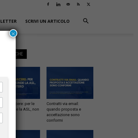
LETTER
SCRIVI UN ARTICOLO
×
EGGI ANCHE
tà in carcere: per le
Contratti via email:
e risponde la ASL, non
quando proposta e
inistero
accettazione sono
conformi