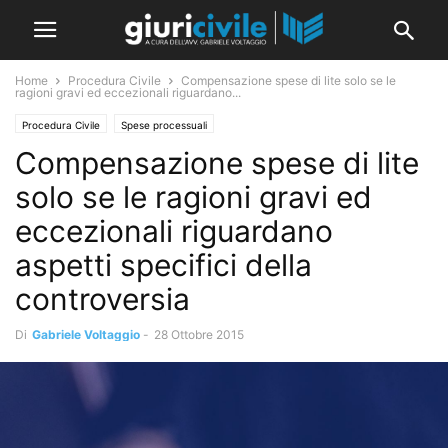
Home
Procedura Civile
Compensazione spese di lite solo se le
ragioni gravi ed eccezionali riguardano...
Procedura Civile
Spese processuali
Compensazione spese di lite
solo se le ragioni gravi ed
eccezionali riguardano
aspetti specifici della
controversia
Di
Gabriele Voltaggio
-
28 Ottobre 2015