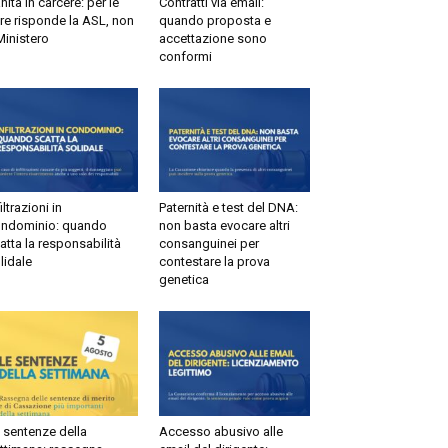
tà in carcere: per le
Contratti via email:
e risponde la ASL, non
quando proposta e
inistero
accettazione sono
conformi
ltrazioni in
Paternità e test del DNA:
dominio: quando
non basta evocare altri
tta la responsabilità
consanguinei per
idale
contestare la prova
genetica
sentenze della
Accesso abusivo alle