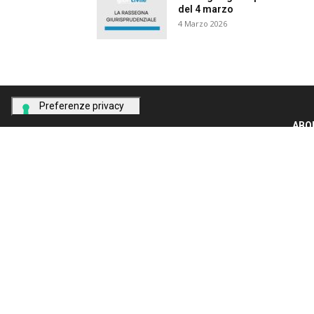
del 4 marzo
4 Marzo 2026
ABOU
Ogni g
giurid
Conta