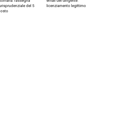
timana: rassegna
email del dirigente:
risprudenziale del 5
licenziamento legittimo
sto