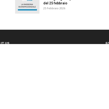
del 25 febbraio
25 Febbraio 2026
T US
FO
iorno le sentenze più importanti su GiuriCivile.it, portale
ico accessibile gratuitamente.
ttaci:
info@giuricivile.it
Materie
M