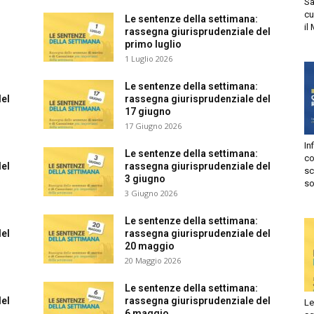
Sani
cur
Le sentenze della settimana:
Autorizzo
Non autorizzo
il M
rassegna giurisprudenziale del
liccando su “Iscriviti” dichiari di aver letto e accettato la
privacy
primo luglio
olicy.
1 Luglio 2026
isprudenza
Le sentenze della settimana:
Iscriviti
l
rassegna giurisprudenziale del
17 giugno
e
17 Giugno 2026
Infi
Le sentenze della settimana:
con
l
rassegna giurisprudenziale del
sca
3 giugno
sol
3 Giugno 2026
Le sentenze della settimana:
l
rassegna giurisprudenziale del
20 maggio
20 Maggio 2026
Le sentenze della settimana:
l
rassegna giurisprudenziale del
Le 
6 maggio