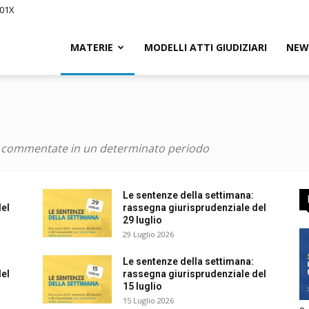
01X
Civile.it
MATERIE
MODELLI ATTI GIUDIZIARI
NEWS
i commentate in un determinato periodo
segna
Le sentenze della settimana:
L
l
rassegna giurisprudenziale del
29 luglio
29 Luglio 2026
Le sentenze della settimana:
tto
l
rassegna giurisprudenziale del
15 luglio
utorizzo l’invio di comunicazioni a scopo commerciale e di
15 Luglio 2026
arketing nei limiti indicati nell’
informativa
.