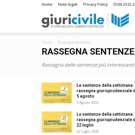
Home
Note legali
Privacy Policy
ISSN 2532-2
Giuri
Home
Rassegna Sentenze
–
RASSEGNA SENTENZE
Rassegna delle sentenze più interessant
Ras
Le sentenze della settimana:
rassegna giurisprudenziale de
di
5 agosto
5 Agosto 2026
Le sentenze della settimana:
Diri
rassegna giurisprudenziale de
22 luglio
A
22 Luglio 2026
m