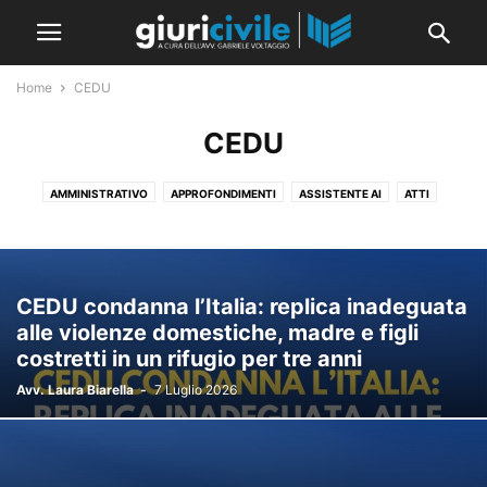
Home
CEDU
CEDU
AMMINISTRATIVO
APPROFONDIMENTI
ASSISTENTE AI
ATTI
ATTI GIUDIZIARI
CEDU
CGUE
CORTE COSTITUZIONALE
CORTE DEI CONTI
DEONTOLOGIA
DIRITTO CIVILE
DIVENTARE AVVOCATO
ESAME DI AVVOCATO
GENERALE
CEDU condanna l’Italia: replica inadeguata
GUIDE E RACCOLTE
IL CONSIGLIO DELLA SETTIMANA
alle violenze domestiche, madre e figli
IL PROMPT DELLA SETTIMANA
IMMIGRAZIONE
INTERNAZIONALE
costretti in un rifugio per tre anni
LINGUA STRANIERA: INGLESE
MERITO
NEW
NORME E LEGGI
Avv. Laura Biarella
-
7 Luglio 2026
PABLIC
PENALE
PROCEDURA CIVILE
RASSEGNA SENTENZE
RIVISTA
SENTENZE
SEZIONI UNITE
SPONSOR
STRAGIUDIZIALE
TESI E UNIVERSITÀ