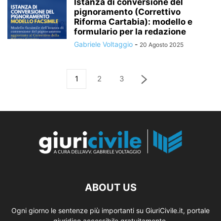
Istanza di conversione del
pignoramento (Correttivo
Riforma Cartabia): modello e
formulario per la redazione
Gabriele Voltaggio
-
20 Agosto 2025
1
2
3
ABOUT US
Ogni giorno le sentenze più importanti su GiuriCivile.it, portale
giuridico accessibile gratuitamente.