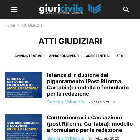
Home
Atti Giudiziari
ATTI GIUDIZIARI
AMMINISTRATIVO
APPROFONDIMENTI
ASSISTENTE AI
ATTI
ATTI GIUDIZIARI
CEDU
CGUE
CORTE COSTITUZIONALE
CORTE DEI CONTI
DEONTOLOGIA
DIRITTO CIVILE
Istanza di riduzione del
DIVENTARE AVVOCATO
pignoramento (Post Riforma
ESAME DI AVVOCATO
GENERALE
Cartabia): modello e formulario
GUIDE E RACCOLTE
IL CONSIGLIO DELLA SETTIMANA
per la redazione
IL PROMPT DELLA SETTIMANA
IMMIGRAZIONE
INTERNAZIONALE
Gabriele Voltaggio
-
26 Marzo 2026
LINGUA STRANIERA: INGLESE
MERITO
NEW
NORME E LEGGI
PABLIC
PENALE
PROCEDURA CIVILE
RASSEGNA SENTENZE
Controricorso in Cassazione
RIVISTA
SENTENZE
SEZIONI UNITE
SPONSOR
STRAGIUDIZIALE
(post Riforma Cartabia): modello
e formulario per la redazione
TESI E UNIVERSITÀ
Gabriele Voltaggio
-
27 Febbraio 2026