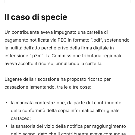
professionale al primo accertamento/atto impositivo, sino
ai rimedi estremi post decadenza dalle ordinarie azioni
Il caso di specie
difensive.
Il lavoro, aggiornato alle ultime novità legislative e
Un contribuente aveva impugnato una cartella di
giurisprudenziali nazionali ed europee, analizza le
pagamento notificata via PEC in formato “.pdf”, sostenendo
contestazioni più frequenti
, i vizi degli atti impositivi, del
la nullità dell’atto perché privo della firma digitale in
fermo amministrativo, dell’ipoteca e dei pignoramenti
estensione “.p7m”. La Commissione tributaria regionale
esattoriali e le relative soluzioni, attraverso il
aveva accolto il ricorso, annullando la cartella.
coordinamento della normativa speciale esattoriale alle
previsioni amministrative, agli istituti civilistici, nonché
L’agente della riscossione ha proposto ricorso per
alle norme penali (ad es. la sospensione disposta dal PM a
cassazione lamentando, tra le altre cose:
seguito di denuncia per usura).
Al professionista viene offerto un quadro completo del suo
la mancata contestazione, da parte del contribuente,
perimetro d’azione, con l’indicazione puntuale delle
della conformità della copia informatica all’originale
circolari, dei provvedimenti e risposte della P.A., e dei
cartaceo;
vademecum e linee guida dei tribunali.
la sanatoria del vizio della notifica per raggiungimento
dello scopo, dato che il contribuente aveva comunque