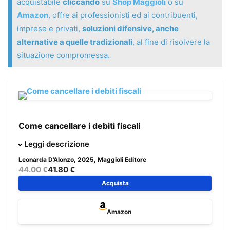
acquistabile
cliccando
su
Shop Maggioli
o su
Amazon
, offre ai professionisti ed ai contribuenti,
imprese e privati,
soluzioni difensive, anche
alternative a quelle tradizionali
, al fine di risolvere la
situazione compromessa.
Come cancellare i debiti fiscali
Il presente volume vuole offrire ai professionisti ed ai
Leggi descrizione
contribuenti, imprese e privati,
soluzioni difensive, anche
Leonarda D’Alonzo
, 2025, Maggioli Editore
alternative a quelle tradizionali
, al fine di risolvere la
44.00 €
41.80 €
situazione compromessa.
Acquista
Sono raccolti tutti gli
strumenti utili per una efficace
Amazon
difesa in ogni fase
, dall’avvio dell’attività imprenditoriale o