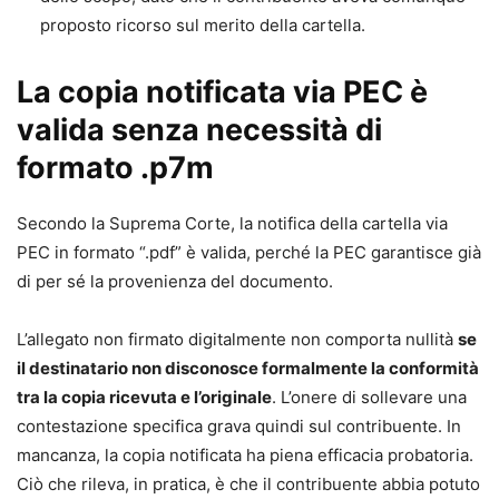
Leonarda D’Alonzo
proposto ricorso sul merito della cartella.
Avvocato, già Giudice Onorario presso il tribunale di
Ferrara e Giudice dell’Esecuzione in esecuzioni mobiliari,
La copia notificata via PEC è
esecuzioni esattoriali mobiliari e immobiliari e
opposizione all’esecuzione nella fase cautelare.
valida senza necessità di
formato .p7m
Secondo la Suprema Corte, la notifica della cartella via
PEC in formato “.pdf” è valida, perché la PEC garantisce già
di per sé la provenienza del documento.
L’allegato non firmato digitalmente non comporta nullità
se
il destinatario non disconosce formalmente la conformità
tra la copia ricevuta e l’originale
. L’onere di sollevare una
contestazione specifica grava quindi sul contribuente. In
mancanza, la copia notificata ha piena efficacia probatoria.
Ciò che rileva, in pratica, è che il contribuente abbia potuto