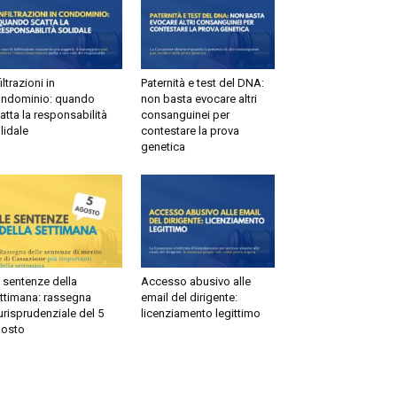
ltrazioni in
Paternità e test del DNA:
dominio: quando
non basta evocare altri
tta la responsabilità
consanguinei per
idale
contestare la prova
genetica
sentenze della
Accesso abusivo alle
timana: rassegna
email del dirigente:
risprudenziale del 5
licenziamento legittimo
sto