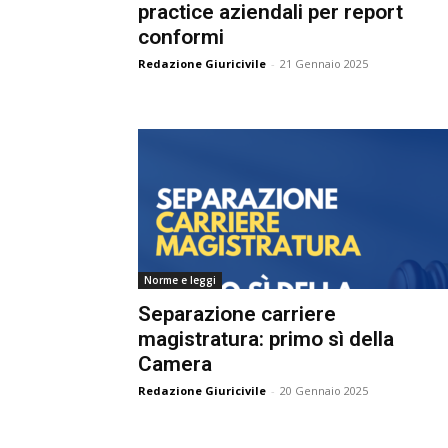
practice aziendali per report
conformi
Redazione Giuricivile
-
21 Gennaio 2025
Norme e leggi
Separazione carriere
magistratura: primo sì della
Camera
Redazione Giuricivile
-
20 Gennaio 2025