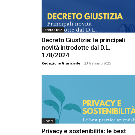
e
C
p
Giur
Diritto Civile
Decreto Giustizia: le principali
novità introdotte dal D.L.
Civil
178/2024
Redazione Giuricivile
-
23 Gennaio 2025
Rivista
Privacy e sostenibilità: le best