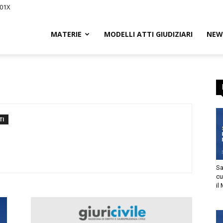
01X
Civile.it
MATERIE
MODELLI ATTI GIUDIZIARI
NEWS
L
segna
I
Sani
cur
il M
tto
utorizzo l’invio di comunicazioni a scopo commerciale e di
arketing nei limiti indicati nell’
informativa
.