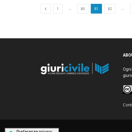
...
...
1
80
81
82
ABOU
Ogni g
giurid
Conta