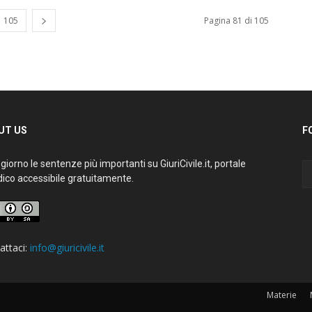
105
Pagina 81 di 105
T US
FO
iorno le sentenze più importanti su GiuriCivile.it, portale
ico accessibile gratuitamente.
ttaci:
info@giuricivile.it
Materie
M