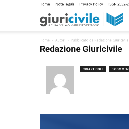
Home
Note legali
Privacy Policy
ISSN 2532-2
Giuri
Home
Autori
Pubblicato da Redazione Giuricivile
–
Redazione Giuricivile
Ras
630 ARTICOLI
0 COMMENT
di
Diri
A
m