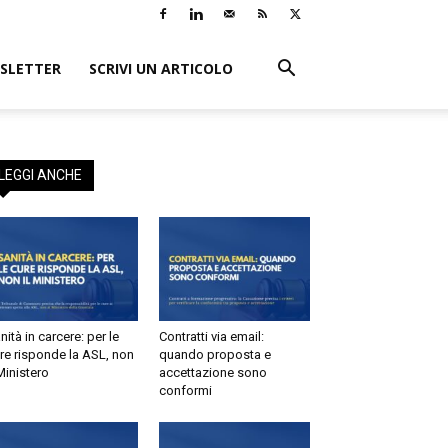
LETTER
SCRIVI UN ARTICOLO
EGGI ANCHE
tà in carcere: per le
Contratti via email:
e risponde la ASL, non
quando proposta e
inistero
accettazione sono
conformi