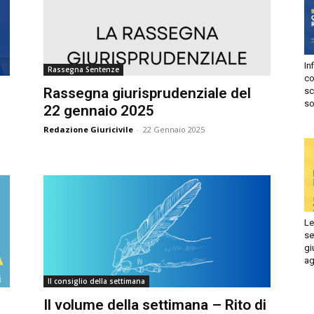
Autorizzo
Non autorizzo
liccando su “Iscriviti” dichiari di aver letto e accettato la
privacy
olicy.
Infi
isprudenza
Rassegna Sentenze
con
Iscriviti
Rassegna giurisprudenziale del
sca
sol
22 gennaio 2025
e
Redazione Giuricivile
-
22 Gennaio 2025
Le 
set
giu
ago
Il consiglio della settimana
Il volume della settimana – Rito di