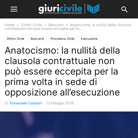
Home
Diritto Civile
Bancario
Anatocismo: la nullità della clausola
contrattuale non può essere eccepita per la...
Diritto Civile
Bancario
Procedura Civile
Esecuzione
Anatocismo: la nullità della
clausola contrattuale non
può essere eccepita per la
prima volta in sede di
opposizione all’esecuzione
Di
Emanuele Censori
-
12 Maggio 2016