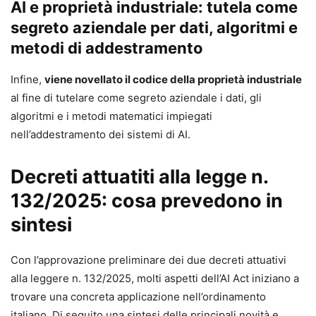
AI e proprietà industriale: tutela come
redazione, dialogo iterativo, revisione assistita e
segreto aziendale per dati, algoritmi e
casi pratici per arrivare a testi finali migliori
metodi di addestramento
Ricerca e verifica delle fonti:
livelli di ricerca,
strumenti e approcci per trovare, controllare e
Infine,
viene novellato il codice della proprietà industriale
consolidare informazioni in modo professionale
al fine di tutelare come segreto aziendale i dati, gli
Privacy e compliance:
indicazioni concrete su
algoritmi e i metodi matematici impiegati
piattaforme, minimizzazione, policy interne e
nell’addestramento dei sistemi di AI.
adempimenti GDPR
Appendici operative:
questionari, modelli e
Decreti attuatiti alla legge n.
documenti pronti all’uso (informative e policy) +
vademecum finale dei termini essenziali
132/2025: cosa prevedono in
Contenuti aggiuntivi online:
modelli, guide
sintesi
pratiche e aggiornamenti inclusi nei 24 mesi
successivi alla pubblicazione
Con l’approvazione preliminare dei due decreti attuativi
alla leggere n. 132/2025, molti aspetti dell’AI Act iniziano a
Caratteristiche
trovare una concreta applicazione nell’ordinamento
Autrice:
Giovanna Panucci
italiano. Di seguito una sintesi delle principali novità e