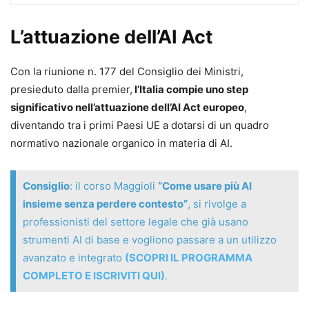
protezione dei dati personali raccolti per l’addestramento
dei modelli e per il funzionamento dei sistemi di
L’attuazione dell’AI Act
intelligenza artificiale.
Sono analizzate tutte le modifiche normative previste
Con la riunione n. 177 del Consiglio dei Ministri,
dalla nuova legge, che è intervenuta anche sul codice
presieduto dalla premier,
l’Italia compie uno step
civile, sul codice di procedura civile e sul codice penale,
significativo nell’attuazione dell’AI Act europeo
,
introducendo nuove fattispecie di reato. La puntuale
diventando tra i primi Paesi UE a dotarsi di un quadro
analisi della riforma e il confronto con le fonti europee (l’AI
normativo nazionale organico in materia di AI.
Act e il GDPR) sono accompagnati da schemi e tabelle, e
da un agile glossario giuridico.
Consiglio
: il corso Maggioli
“Come usare più AI
insieme senza perdere contesto”
, si rivolge a
Vincenzo Franceschelli
professionisti del settore legale che già usano
Come professore straordinario prima, e poi come
strumenti AI di base e vogliono passare a un utilizzo
ordinario, ha insegnato nelle Università di Trieste, Siena,
avanzato e integrato
(SCOPRI IL PROGRAMMA
Parma, Milano e Milano Bicocca. È Vicepresidente del
COMPLETO E ISCRIVITI QUI)
.
CNU - Consiglio Nazionale degli Utenti presso l’AGCom
Autorità per le garanzie nelle comunicazioni. È stato