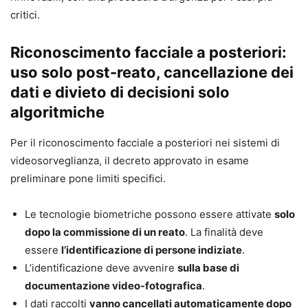
legge italiana n. 132/2025 sull’intelligenza artificiale, letti
critici.
in raccordo con i diversi settori applicativi.
Vantaggi chiave
Riconoscimento facciale a posteriori:
Analisi aggiornata al nuovo quadro normativo
uso solo post-reato, cancellazione dei
europeo e nazionale sull’intelligenza artificiale.
dati e divieto di decisioni solo
Inquadramento operativo dei principali modelli di
algoritmiche
responsabilità civile applicabili ai sistemi di IA.
Approfondimento su prova del difetto, nesso di
Per il riconoscimento facciale a posteriori nei sistemi di
causalità, presunzioni, disclosure e obblighi
videosorveglianza, il decreto approvato in esame
informativi.
preliminare pone limiti specifici.
Ricostruzione della responsabilità lungo tutta la
filiera tecnologica: progettazione,
Le tecnologie biometriche possono essere attivate
solo
addestramento, distribuzione e uso.
dopo la commissione di un reato
. La finalità deve
Focus su settori ad alto impatto: mobilità
essere
l’identificazione di persone indiziate
.
autonoma, sanità digitale, professioni legali,
L’identificazione deve avvenire
sulla base di
giustizia, governance societaria, credito, diritto
documentazione video-fotografica
.
d’autore e sicurezza sul lavoro.
I dati raccolti
vanno cancellati automaticamente dopo