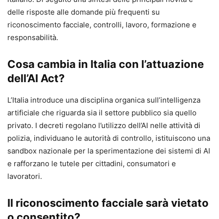
Pagine:
310
delle risposte alle domande più frequenti su
ISBN:
978-88-916-7807-2
riconoscimento facciale, controlli, lavoro, formazione e
Accesso a contenuti digitali inclusi
(piattaforma
responsabilità.
Maggioli Cloud, con codice nel volume)
Cosa cambia in Italia con l’attuazione
Se vuoi ottenere risultati concreti con l’AI generativa
dell’AI Act?
senza improvvisare
e con un metodo che resta valido
L’Italia introduce una disciplina organica sull’intelligenza
anche quando cambiano modelli e strumenti, questo è il
artificiale che riguarda sia il settore pubblico sia quello
volume da tenere sulla scrivania.
Acquistalo ora
per avere
privato. I decreti regolano l’utilizzo dell’AI nelle attività di
subito la guida e l’accesso ai contenuti online in
polizia, individuano le autorità di controllo, istituiscono una
aggiornamento per 24 mesi.
sandbox nazionale per la sperimentazione dei sistemi di AI
e rafforzano le tutele per cittadini, consumatori e
lavoratori.
Il riconoscimento facciale sarà vietato
o consentito?