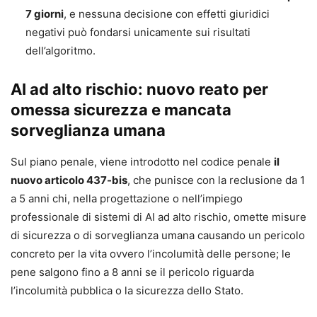
Strumento utile per affrontare casi, contenziosi e
7 giorni
, e nessuna decisione con effetti giuridici
attività di consulenza legati all’impiego di
negativi può fondarsi unicamente sui risultati
tecnologie algoritmiche.
dell’algoritmo.
Contenuti principali
AI ad alto rischio: nuovo reato per
omessa sicurezza e mancata
Soggettività, imputazione e responsabilità
dell’IA.
sorveglianza umana
AI Act, gestione del rischio e tutela dei diritti
Sul piano penale, viene introdotto nel codice penale
il
fondamentali.
nuovo articolo 437-bis
, che punisce con la reclusione da 1
Responsabilità del produttore, responsabilità da
a 5 anni chi, nella progettazione o nell’impiego
cose in custodia, attività pericolosa e
professionale di sistemi di AI ad alto rischio, omette misure
responsabilità contrattuale.
di sicurezza o di sorveglianza umana causando un pericolo
Decisione algoritmicamente mediata nei poteri
concreto per la vita ovvero l’incolumità delle persone; le
pubblici e nella funzione giurisdizionale.
pene salgono fino a 8 anni se il pericolo riguarda
Rischio di autonomia nella mobilità algoritmica e
l’incolumità pubblica o la sicurezza dello Stato.
responsabilità nell’ecosistema medico-digitale.
IA nelle professioni forense e notarile, nella