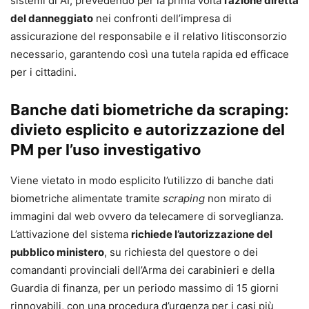
sistemi di AI, prevedendo per la prima volta
l’azione diretta
per individuare chi risponde dei danni, come si prova il
del danneggiato
nei confronti dell’impresa di
difetto o il nesso causale e quali obblighi gravano su
assicurazione del responsabile e il relativo litisconsorzio
produttori, utilizzatori professionali, imprese,
necessario, garantendo così una tutela rapida ed efficace
amministrazioni e operatori del diritto.
per i cittadini.
Questo volume affronta il tema con taglio sistematico e
operativo, coordinando le categorie civilistiche
Banche dati biometriche da scraping:
tradizionali con il nuovo quadro normativo europeo e
divieto esplicito e autorizzazione del
nazionale. L’opera analizza l’imputazione del rischio lungo
PM per l’uso investigativo
l’intera filiera tecnologica e approfondisce il ruolo delle
clausole generali – buona fede, correttezza, diligenza
Viene vietato in modo esplicito l’utilizzo di banche dati
professionale, obblighi informativi e assetti organizzativi –
biometriche alimentate tramite
scraping
non mirato di
come strumenti concreti di governo della responsabilità
immagini dal web ovvero da telecamere di sorveglianza.
nell’era algoritmica.
L’attivazione del sistema
richiede l’autorizzazione del
pubblico ministero
, su richiesta del questore o dei
Ampio spazio è dedicato agli aggiornamenti normativi più
comandanti provinciali dell’Arma dei carabinieri e della
recenti, tra cui il Regolamento UE 2024/1689 (AI Act), la
Guardia di finanza, per un periodo massimo di 15 giorni
Direttiva UE 2024/2853 in materia di prodotti difettosi e la
rinnovabili, con una procedura d’urgenza per i casi più