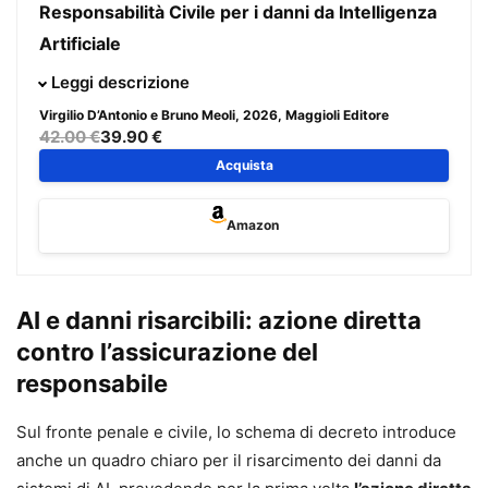
Responsabilità Civile per i danni da Intelligenza
Artificiale
Il volume offre un’analisi completa e aggiornata della
Leggi descrizione
responsabilità civile per i danni generati dai sistemi di
Virgilio D’Antonio e Bruno Meoli
, 2026, Maggioli Editore
intelligenza artificiale, ricostruendo l’intera filiera del
42.00 €
39.90 €
rischio: progettazione, addestramento, messa in
Acquista
circolazione, uso professionale e decisione
algoritmicamente mediata.
Amazon
Un’opera di riferimento per comprendere come i modelli
tradizionali di responsabilità – colpa, custodia, attività
pericolosa, responsabilità contrattuale e responsabilità da
AI e danni risarcibili: azione diretta
prodotto – si confrontano con le nuove esigenze di
contro l’assicurazione del
trasparenza, tracciabilità, sorveglianza umana e
responsabile
accountability organizzativa.
L’intelligenza artificiale sta trasformando processi
Sul fronte penale e civile, lo schema di decreto introduce
decisionali, attività professionali, servizi pubblici e
anche un quadro chiaro per il risarcimento dei danni da
modelli organizzativi. Con essa cambiano anche i criteri