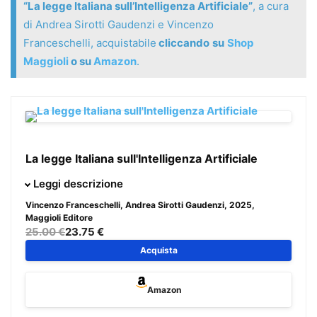
“La legge Italiana sull’Intelligenza Artificiale”
, a cura
di Andrea Sirotti Gaudenzi e Vincenzo
Franceschelli, acquistabile
cliccando
su
Shop
Maggioli
o su
Amazon
.
La legge Italiana sull'Intelligenza Artificiale
Il volume presenta il primo articolato commento dedicato
Leggi descrizione
alla Legge 23 settembre 2025, n. 132, che detta le norme
Vincenzo Franceschelli, Andrea Sirotti Gaudenzi
, 2025,
che consentono di disciplinare in ambito italiano il
Maggioli Editore
25.00 €
23.75 €
fenomeno dell’intelligenza artificiale e il settore giuridico
Acquista
degli algoritmi avanzati.
Il testo offre una panoramica completa delle principali
questioni giuridiche affrontate dal legislatore italiano, tra
Amazon
cui la tutela del diritto d’autore e la disciplina della