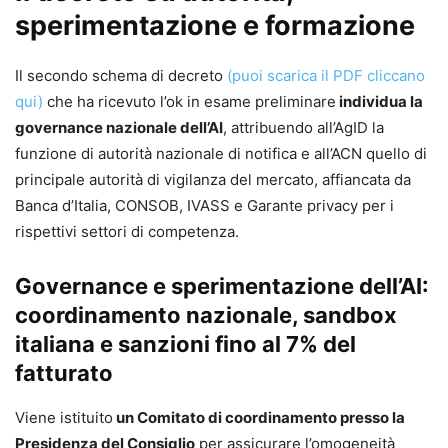
commerciale presso la Link Campus University. Autore di
sperimentazione e formazione
numerose pubblicazioni in materia di diritto comparato,
responsabilità civile, nuove tecnologie, proprietà
Il secondo schema di decreto
(puoi scarica il PDF cliccano
intellettuale e concorrenza.
qui)
che ha ricevuto l’ok in esame preliminare
individua la
Bruno Meoli,
governance nazionale dell’AI
, attribuendo all’AgID la
Avvocato, Professore ordinario di Sistemi giuridici
funzione di autorità nazionale di notifica e all’ACN quello di
comparati presso l’Università degli Studi di
principale autorità di vigilanza del mercato, affiancata da
Salerno. Direttore del Laboratorio della Responsabilità
Banca d’Italia, CONSOB, IVASS e Garante privacy per i
Civile “Gaetano Vardaro”. Autore di articoli e monografie in
rispettivi settori di competenza.
materia di diritto comparato, responsabilità civile,
contratti e crisi di impresa.
Governance e sperimentazione dell’AI:
coordinamento nazionale, sandbox
italiana e sanzioni fino al 7% del
fatturato
Viene istituito
un Comitato di coordinamento presso la
Presidenza del Consiglio
per assicurare l’omogeneità