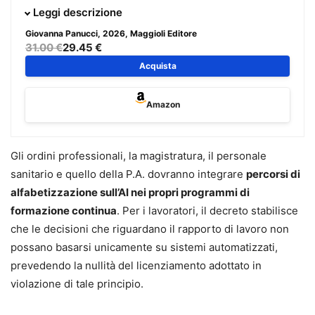
Questo non è (solo) un libro sull’AI generativa:
è un
Leggi descrizione
manuale di metodo
per passare dall’uso “a tentativi” a un
Giovanna Panucci
, 2026, Maggioli Editore
uso
professionale, replicabile e sicuro
. Una guida
31.00 €
29.45 €
operativa per imparare a dialogare con i modelli, costruire
Acquista
workflow efficaci e verificare gli output, anche in contesti
regolati
Amazon
Vantaggi chiave
Impari il Legal Prompting:
come impostare
Gli ordini professionali, la magistratura, il personale
richieste efficaci, capire come “nasce” una
sanitario e quello della P.A. dovranno integrare
percorsi di
risposta e usare l’AI con maggiore controllo
alfabetizzazione sull’AI nei propri programmi di
Riduci rischi ed errori:
focus su allucinazioni,
formazione continua
. Per i lavoratori, il decreto stabilisce
bias, finestra di contesto e tecniche pratiche di
che le decisioni che riguardano il rapporto di lavoro non
mitigazione (con regole operative)
possano basarsi unicamente su sistemi automatizzati,
Costruisci un workflow, non un trucco:
dall’uso
prevedendo la nullità del licenziamento adottato in
“solo ChatGPT” a un metodo strutturato per
violazione di tale principio.
redazione, ricerca, analisi e comunicazione
Tecniche di scrittura con l’AI:
prompt di