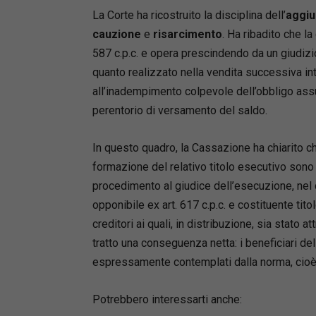
La Corte ha ricostruito la disciplina dell’
aggiu
cauzione
e
risarcimento
. Ha ribadito che la
587 c.p.c. e opera prescindendo da un giudizio
quanto realizzato nella vendita successiva in
all’inadempimento colpevole dell’obbligo assun
perentorio di versamento del saldo.
In questo quadro, la Cassazione ha chiarito che
formazione del relativo titolo esecutivo sono disc
procedimento al giudice dell’esecuzione, nel c
opponibile ex art. 617 c.p.c. e costituente tit
creditori ai quali, in distribuzione, sia stato a
tratto una conseguenza netta: i beneficiari de
espressamente contemplati dalla norma, cioè i
Potrebbero interessarti anche: