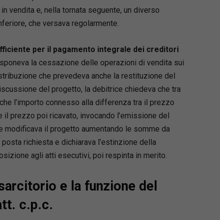
 formato editabile e stampabile
.
in vendita e, nella tornata seguente, un diverso
nferiore, che versava regolarmente.
 Voltaggio
del Foro di Roma, si occupa di diritto bancario,
fficiente per il pagamento integrale dei creditori
ed esecuzione forzata. Professionista delegato
 giudiziario presso il Tribunale di Roma, è
disponeva la cessazione delle operazioni di vendita sui
 contributi e formulari in materia esecutiva.
stribuzione che prevedeva anche la restituzione del
 e curatore di Giuricivile.it.
iscussione del progetto, la debitrice chiedeva che tra
he l’importo connesso alla differenza tra il prezzo
 il prezzo poi ricavato, invocando l’emissione del
ce modificava il progetto aumentando le somme da
 posta richiesta e dichiarava l’estinzione della
izione agli atti esecutivi, poi respinta in merito.
isarcitorio e la funzione del
tt. c.p.c.