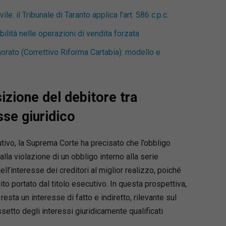
e: il Tribunale di Taranto applica l’art. 586 c.p.c.
lità nelle operazioni di vendita forzata
norato (Correttivo Riforma Cartabia): modello e
sizione del debitore tra
sse giuridico
vo, la Suprema Corte ha precisato che l’obbligo
lla violazione di un obbligo interno alla serie
ll’interesse dei creditori al miglior realizzo, poiché
ito portato dal titolo esecutivo. In questa prospettiva,
esta un interesse di fatto e indiretto, rilevante sul
etto degli interessi giuridicamente qualificati