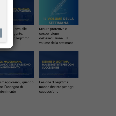
esso abusivo alle
Misure protettive e
il del dirigente:
sospensione
enziamento legittimo
dell’esecuzione – Il
volume della settimana
li maggiorenni, quando
Lesione di legittima:
sa l’assegno di
masse distinte per ogni
tenimento
successione