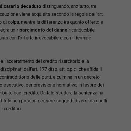
dicatario decaduto
distinguendo, anzitutto, tra
 cauzione viene acquisita secondo la regola dell’art.
 di colpa, mentre la differenza tra quanto offerto e
tegra un
risarcimento del danno
riconducibile
to con l’offerta irrevocabile e con il termine
 l’accertamento del credito risarcitorio e la
iplinati dall’art. 177 disp. att. c.p.c., che affida il
ontraddittorio delle parti, e culmina in un decreto
olo esecutivo, per previsione normativa, in favore dei
ttribuito quel credito. Da tale struttura la sentenza ha
l titolo non possono essere soggetti diversi da quelli
 creditori.