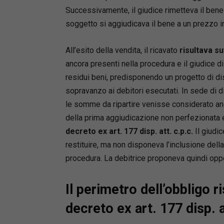
online in
Successivamente, il giudice rimetteva il bene 
soggetto si aggiudicava il bene a un prezzo i
Gabriele
Avvocato 
All’esito della vendita, il ricavato
risultava su
crediti 
e custode
ancora presenti nella procedura e il giudice 
autore di
residui beni, predisponendo un progetto di di
Fondatore
sopravanzo ai debitori esecutati. In sede di d
le somme da ripartire venisse considerato anc
della prima aggiudicazione non perfezionata e
decreto ex art. 177 disp. att. c.p.c.
Il giudi
restituire, ma non disponeva l’inclusione della
procedura. La debitrice proponeva quindi oppos
Il perimetro dell’obbligo r
decreto ex art. 177 disp. a