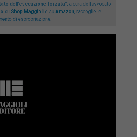
to dell’esecuzione forzata”
, a cura dell’avvocato
do
su
Shop Maggioli
o su
Amazon
, raccoglie le
dimento di espropriazione.