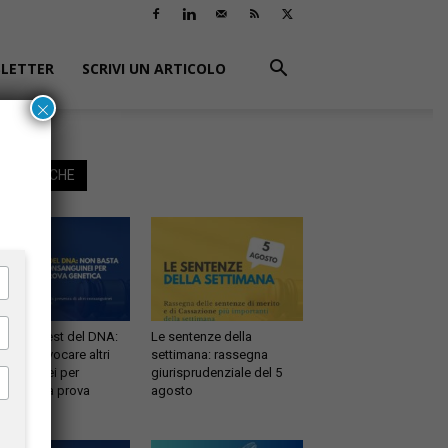
LETTER
SCRIVI UN ARTICOLO
×
EGGI ANCHE
ernità e test del DNA:
Le sentenze della
 basta evocare altri
settimana: rassegna
sanguinei per
giurisprudenziale del 5
testare la prova
agosto
etica