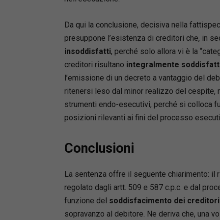
Da qui la conclusione, decisiva nella fattispeci
presuppone l’esistenza di creditori che, in sede
insoddisfatti
, perché solo allora vi è la “cat
creditori risultano
integralmente soddisfatt
l’emissione di un decreto a vantaggio del deb
ritenersi leso dal minor realizzo del cespite,
strumenti endo-esecutivi, perché si colloca f
posizioni rilevanti ai fini del processo esecut
Conclusioni
La sentenza offre il seguente chiarimento: il
regolato dagli artt. 509 e 587 c.p.c. e dal proced
funzione del
soddisfacimento dei creditori
sopravanzo al debitore. Ne deriva che, una volt