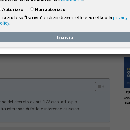
è intervenuta su un tema che ricorre nella prassi delle
Autorizzo
Non autorizzo
esecuzioni immobiliari, ossia
la sorte delle somme
liccando su “Iscriviti” dichiari di aver letto e accettato la
privacy
collegate all’inadempimento dell’aggiudicatario e il
olicy.
loro possibile inserimento nel progetto di
isprudenza
Acc
distribuzione
, soprattutto quando i creditori risultano
Iscriviti
ema
lic
già soddisfatti.
e
Fig
ces
one del decreto ex art. 177 disp. att. c.p.c.
man
tra interesse di fatto e interesse giuridico