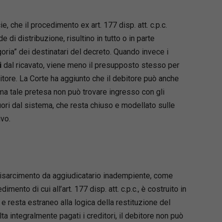
e, che il procedimento ex art. 177 disp. att. c.p.c.
 di distribuzione, risultino in tutto o in parte
egoria” dei destinatari del decreto. Quando invece i
i
dal ricavato, viene meno il presupposto stesso per
itore. La Corte ha aggiunto che il debitore può anche
 ma tale pretesa non può trovare ingresso con gli
uori dal sistema, che resta chiuso e modellato sulle
ivo.
 risarcimento da aggiudicatario inadempiente, come
imento di cui all’art. 177 disp. att. c.p.c., è costruito in
e resta estraneo alla logica della restituzione del
a integralmente pagati i creditori, il debitore non può