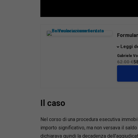
Loaded
:
Mute
66.17%
Formular
Il testo,
Leggi d
decreto 
Gabriele Vo
raccoglie
62.00 €
5
procedim
legge,
c
delle
pre
Il Volum
Il caso
pratico e
quotidia
avvocati,
Nel corso di una procedura esecutiva immobili
del cred
importo significativo, ma non versava il saldo
procedur
dichiarava quindi la decadenza dell’aggiudica