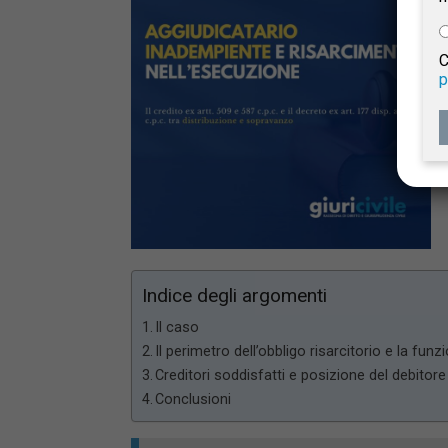
e
C
p
Giur
Civil
Indice degli argomenti
Il caso
Il perimetro dell’obbligo risarcitorio e la funzi
Creditori soddisfatti e posizione del debitore 
Conclusioni