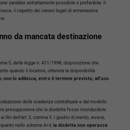
 alla prassi attuale della Suprema Corte.
one sarebbe astrattamente possibile o preferibile. Il
nvece, il rispetto dei canoni legali di ermeneutica
ne.
anno da mancata destinazione
comma 5, della legge n. 431/1998, disposizione che
ento quando il locatore, ottenuta la disponibilità
a,
non lo adibisca, entro il termine previsto, all’uso
ndividuazione della scadenza contrattuale e dal modello
ore presupponeva che la disdetta fosse riconducibile
fini dell’art. 3, comma 5. I giudici di merito, invece,
2 quanto nello schema 4+4,
la disdetta non operasse