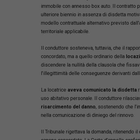
immobile con annesso box auto. Il contratto p
professor
pensata 
ulteriore biennio in assenza di disdetta motiva
di ultima
modello contrattuale alternativo previsto dall
territoriale applicabile.
Il conduttore sosteneva, tuttavia, che il rapp
concordato, ma a quello ordinario della
locaz
discendere la nullità della clausola che fissava 
l’illegittimità delle conseguenze derivanti dall
La locatrice
aveva comunicato la disdetta
r
Mute
uso abitativo personale. Il conduttore rilasci
A chi è r
risarcimento del danno
, sostenendo che l’i
nella comunicazione di diniego del rinnovo.
Avvoc
Magist
Il Tribunale rigettava la domanda, ritenendo il
Studio