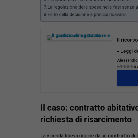
La regolazione delle spese nelle fasi senza at
Esito della decisione e principi ricavabili
Il ricors
Prime app
Leggi d
corretti
Alessandro
La guida 
61.00 €
5
Cassazio
La rifor
trasforma
incidend
davanti a
Il caso: contratto abitativ
Questo 
Fabbi e 
richiesta di risarcimento
operativ
attenzio
La vicenda traeva origine da un
contratto di 
Un’opera