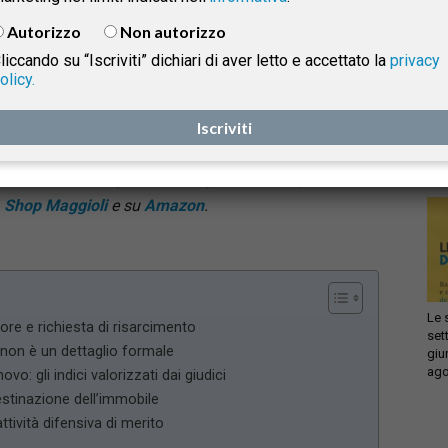
concordato 3+2
incide sulla validità della disdetta e
Autorizzo
Non autorizzo
sull’eventuale risarcimento del conduttore
. Lo ha
liccando su “Iscriviti” dichiari di aver letto e accettato la
privacy
precisato la Cassazione,
con l’ordinanza n.
olicy.
Infi
10834/2026
, tornando anche sui limiti del giudizio di
isprudenza
con
legittimità.
Per approfondimenti su quest’ultimo
Iscriviti
sca
sol
aspetto, consigliamo il volume
“Il ricorso per
cassazione e il giudizio di legittimità”
, disponibile su
e
Shop Maggioli
e su
Amazon
.
Le 
tore e richiesta di risarcimento
set
2 non è un dettaglio formale
giu
ago
vo: gli indici valorizzati dai giudici
stinazione dell’immobile
ttività difensiva di merito