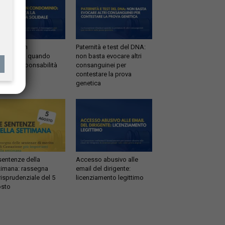
ltrazioni in
Paternità e test del DNA:
dominio: quando
non basta evocare altri
tta la responsabilità
consanguinei per
idale
contestare la prova
genetica
sentenze della
Accesso abusivo alle
timana: rassegna
email del dirigente:
risprudenziale del 5
licenziamento legittimo
sto