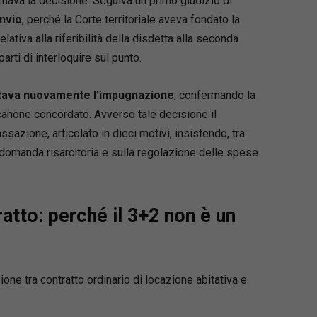
mava la decisione. Seguiva un primo giudizio di
sionisti che si confrontano con il giudizio di
nvio
, perché la Corte territoriale aveva fondato la
imità
lativa alla riferibilità della disdetta alla seconda
rti di interloquire sul punto.
vi nel volume
io pregiudiziale alla Cassazione
(art. 363-bis
tava nuovamente l’impugnazione
, confermando la
canone concordato. Avverso tale decisione il
azione, articolato in dieci motivi, insistendo, tra
i di ricorso
e la loro corretta impostazione
lla domanda risarcitoria e sulla regolazione delle spese
lamenti di giurisdizione e di competenza
rso straordinario in Cassazione
orso per motivi di giurisdizione
ex art. 111, co. 8,
ratto: perché il 3+2 non è un
ocazione per contrarietà alla CEDU
o procedimento davanti alla Corte di
zione tra contratto ordinario di locazione abitativa e
zione
edimento per la decisione accelerata