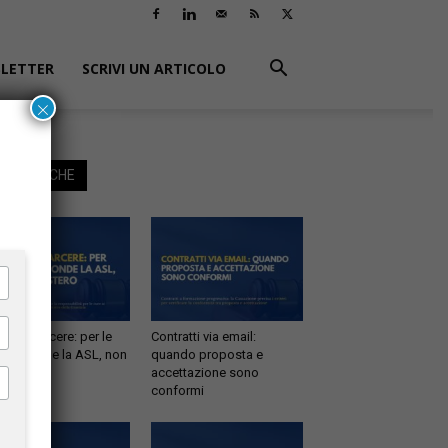
LETTER
SCRIVI UN ARTICOLO
×
EGGI ANCHE
tà in carcere: per le
Contratti via email:
e risponde la ASL, non
quando proposta e
inistero
accettazione sono
conformi