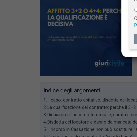
e
C
p
Giur
Civil
Indice degli argomenti
Il caso: contratto abitativo, disdetta del loca
La qualificazione del contratto: perché il 3+
Richiamo all’accordo territoriale, durata e rinno
Disdetta del locatore e danno da mancata de
Il ricorso in Cassazione non può sostituire l’a
L’importanza di un contratto “scritto bene”