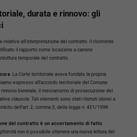
centi
ccio
pratico-operativo
, senza rinunciare al
oriale, durata e rinnovo: gli
 scientifico
i
nte confronto tra
normativa, giurisprudenza
essa e prime applicazioni
lative all’interpretazione del contratto. Il ricorrente
rnato al
D.Lgs. 31 ottobre 2024, n. 164
ificato il rapporto come locazione a canone
ttivo Cartabia)
struttura temporale del contratto.
nziali
nsura
. La Corte territoriale aveva fondato la propria
e
: 634
chiamo espresso all’accordo territoriale del Comune
 il rinnovo biennale, il meccanismo di prosecuzione del
ori
: Alessandro Fabbi – Bruno Tassone
tive clausole. Tali elementi sono stati ritenuti idonei a
re
: Maggioli Editore
ambito dell’art. 2, comma 3, della legge n. 431/1998.
mento indispensabile per affrontare il giudizio di
ione del contratto è un accertamento di fatto
ne dopo la riforma Cartabia.
lo ora e lavora con uno strumento davvero
egittimità non è possibile ottenere una nuova lettura del