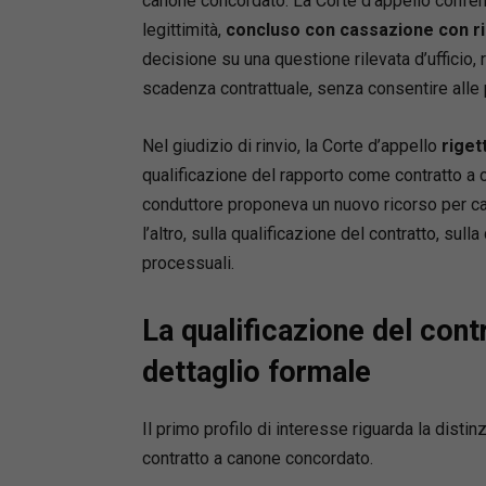
canone concordato. La Corte d’appello confer
Profes
legittimità,
concluso con cassazione con ri
legitt
decisione su una questione rilevata d’ufficio, re
scadenza contrattuale, senza consentire alle pa
Cosa tro
Il
rinv
Nel giudizio di rinvio, la Corte d’appello
riget
c.p.c.)
qualificazione del rapporto come contratto a 
conduttore proponeva un nuovo ricorso per cass
I
motiv
l’altro, sulla qualificazione del contratto, su
I
rego
processuali.
Il
rico
Il ric
La qualificazione del cont
Cost.
dettaglio formale
La
rev
Il
nuov
Il primo profilo di interesse riguarda la distin
Cassa
contratto a canone concordato.
Il
proc