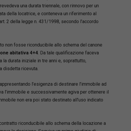
revedeva una durata triennale, con rinnovo per un
i universitari e avvocati cassazionisti
,
per chi opera quotidianamente nel contenzioso
ta della locatrice, e conteneva un riferimento al
 istanza.
’art. 2 della legge n. 431/1998, secondo l’accordo
orto non fosse riconducibile allo schema del canone
ione abitativa 4+4
. Da tale qualificazione faceva
la durata iniziale in tre anni e, soprattutto,
a disdetta ricevuta.
appresentando l’esigenza di destinare l’immobile ad
Loaded
:
ava l’immobile e successivamente agiva per ottenere il
66.22%
ivolto
mmobile non era poi stato destinato all’uso indicato
ati e
cassazionisti
rati
 contratto riconducibile allo schema della locazione a
si e ricercatori di diritto processuale civile