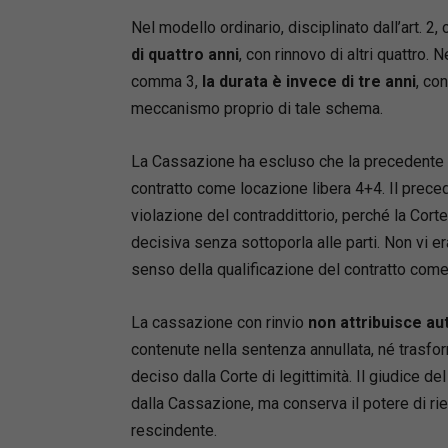
Nel modello ordinario, disciplinato dall’art. 
Focus 
lavori
di quattro anni
, con rinnovo di altri quattro. 
comma 3,
la durata è invece di tre anni
, co
Quali pr
meccanismo proprio di tale schema.
Comp
La Cassazione ha escluso che la precedente p
Cassa
contratto come locazione libera 4+4. Il prece
Appli
violazione del contraddittorio, perché la Cort
proce
decisiva senza sottoporla alle parti. Non vi era
Ridurr
senso della qualificazione del contratto come 
del ri
Orient
La cassazione con rinvio
non attribuisce au
conso
contenute nella sentenza annullata, né trasfo
deciso dalla Corte di legittimità. Il giudice del
Perché è
dalla Cassazione, ma conserva il potere di rie
Anali
rescindente.