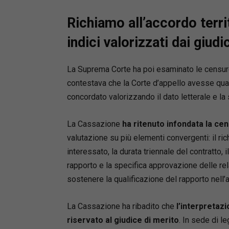
più re
Appro
Richiamo all’accordo territ
rigore
indici valorizzati dai giudic
Costa
pregr
La Suprema Corte ha poi esaminato le censure re
Aggio
contestava che la Corte d’appello avesse qual
(corre
concordato valorizzando il dato letterale e la 
Dati esse
La Cassazione
ha ritenuto infondata la ce
Pagin
valutazione su più elementi convergenti: il ri
interessato, la durata triennale del contratto,
Curat
rapporto e la specifica approvazione delle rela
Edito
sostenere la qualificazione del rapporto nell’
Il riferi
La Cassazione ha ribadito che
l’interpretaz
Cassazio
Acquista
riservato al giudice di merito
. In sede di l