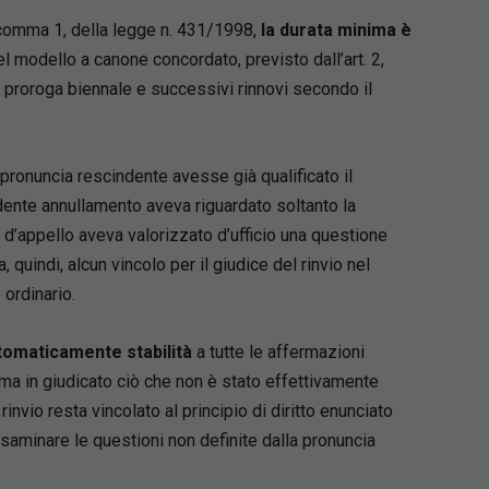
2, comma 1, della legge n. 431/1998,
la durata minima è
dedicati ai
ricorsi in materia tributaria e
stica
Nel modello a canone concordato, previsto dall’art. 2,
n proroga biennale e successivi rinnovi secondo il
oblemi risolve
rendere
come è cambiato davvero
il giudizio di
ronuncia rescindente avesse già qualificato il
zione dopo la riforma
dente annullamento aveva riguardato soltanto la
care correttamente le
nuove norme
e d’appello aveva valorizzato d’ufficio una questione
ssuali
alla pratica quotidiana
, quindi, alcun vincolo per il giudice del rinvio nel
e il rischio di
inammissibilità e improcedibilità
ordinario.
corso
arsi tra
novità legislative e giurisprudenza
tomaticamente stabilità
a tutte le affermazioni
lidata
rma in giudicato ciò che non è stato effettivamente
 rinvio resta vincolato al principio di diritto enunciato
 un volume unico
saminare le questioni non definite dalla pronuncia
zza
sia gli istituti tradizionali sia le innovazioni