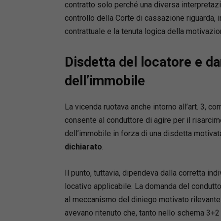
allineato
contratto solo perché una diversa interpretazi
controllo della Corte di cassazione riguarda, i
contrattuale e la tenuta logica della motivazio
Disdetta del locatore e d
dell’immobile
La vicenda ruotava anche intorno all’art. 3, 
consente al conduttore di agire per il risarcim
dell’immobile in forza di una disdetta motivat
dichiarato
.
Il punto, tuttavia, dipendeva dalla corretta i
locativo applicabile. La domanda del condutt
al meccanismo del diniego motivato rilevante ai 
avevano ritenuto che, tanto nello schema 3+