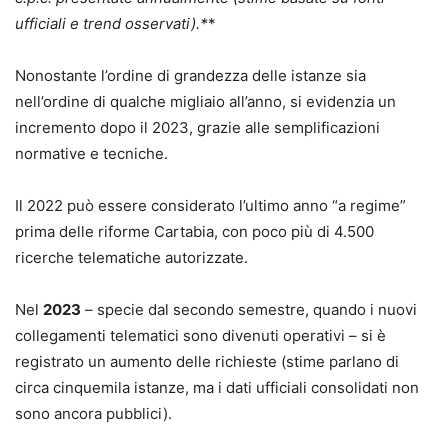
ufficiali e trend osservati).*
*
Metti subito in pratica la procedura ex art. 492-bis c.p.c.:
acquista ora la terza edizione e accedi ai modelli editabili
Nonostante l’ordine di grandezza delle istanze sia
e ai prompt operativi per velocizzare deposito, verbali e
nell’ordine di qualche migliaio all’anno, si evidenzia un
pignoramenti.
incremento dopo il 2023, grazie alle semplificazioni
normative e tecniche.
Il 2022 può essere considerato l’ultimo anno “a regime”
prima delle riforme Cartabia, con poco più di 4.500
ricerche telematiche autorizzate.
Nel
2023
– specie dal secondo semestre, quando i nuovi
collegamenti telematici sono divenuti operativi – si è
registrato un aumento delle richieste (stime parlano di
circa cinquemila istanze, ma i dati ufficiali consolidati non
sono ancora pubblici).