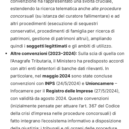
convenzione ha rappresentato una svolta cruciale,
estendendo la ricerca telematica anche
alle procedure
concorsuali
(su istanza del curatore fallimentare) e ad
altri procedimenti (esecuzione di sequestri
conservativi, procedimenti di famiglia per ricerca di
patrimoni, gestione di patrimoni altrui), ampliando
quindi i
soggetti legittimati
e gli ambiti di utilizzo.
Altre convenzioni (2023–2024):
Sulla scia di quella con
l’Anagrafe Tributaria, il Ministero ha predisposto accordi
con altri enti detentori di banche dati rilevanti. In
particolare, nel
maggio 2024
sono state concluse
convenzioni con
INPS
(24/5/2024) e
Unioncamere
–
Infocamere per il
Registro delle Imprese
(27/5/2024),
con validità da agosto 2024. Queste convenzioni
(inizialmente pensate per attuare l’art. 367 del Codice
della crisi d’impresa nelle procedure concorsuali) di
fatto integrano l’ecosistema informativo a disposizione
della giustizia: i tribunali e gli organi delle procedure