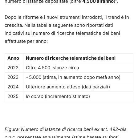
numero di istanze depositate (oltre
4.500 all’anno
)”.
passo: istanza, verbale dell’U.G., pignoramento
mobiliare e presso terzi.
Dopo le riforme e i nuovi strumenti introdotti, il trend è in
Aggiornamento normativo integrale: D.Lgs.
crescita. Nella tabella seguente sono riportati dati
149/2022, D.Lgs. 164/2024 (correttivo Cartabia)
indicativi sul numero di ricerche telematiche dei beni
e L. 56/2024 (nuovo pignoramento presso terzi).
effettuate per anno:
Focus su casi complessi e patrimoni “speciali”:
beni all’estero, trust e vincoli, soggetti deceduti
Anno
Numero di ricerche telematiche dei beni
e incapaci, coobbligati, conti cointestati, enti
2022
Oltre 4.500 istanze circa
collettivi.
Errori ricorrenti da evitare, check operativi e
2023
~5.000 (stima, in aumento dopo metà anno)
simulazioni di casi per una decisione rapida e
2024
Ulteriore aumento atteso (dati parziali)
consapevole.
2025
In corso
(incremento stimato)
Contenuti extra inclusi: formulario online in
formato editabile e prompt per ricerca,
redazione atti e checklist.
Lessico condiviso per l’operatività: glossario
Figura: Numero di istanze di ricerca beni ex art. 492-bis
“cyber-esecutivo” e glossario specialistico.
c.p.c. presentate annualmente (stime basate su fonti