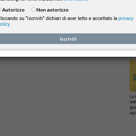
Grazia Crisetti
-
27 Maggio 2025
Autorizzo
Non autorizzo
liccando su “Iscriviti” dichiari di aver letto e accettato la
privacy
olicy.
Infi
isprudenza
con
Iscriviti
sca
sol
e
Le 
set
giu
ago