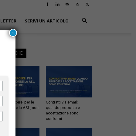
LETTER
SCRIVI UN ARTICOLO
×
EGGI ANCHE
tà in carcere: per le
Contratti via email:
e risponde la ASL, non
quando proposta e
inistero
accettazione sono
conformi