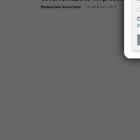
e
Redazione Giuricivile
-
16 Settembre 2025
C
p
Giur
Civil