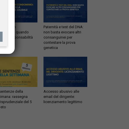
ltrazioni in
Paternità e test del DNA:
dominio: quando
non basta evocare altri
tta la responsabilità
consanguinei per
idale
contestare la prova
genetica
sentenze della
Accesso abusivo alle
timana: rassegna
email del dirigente:
risprudenziale del 5
licenziamento legittimo
sto