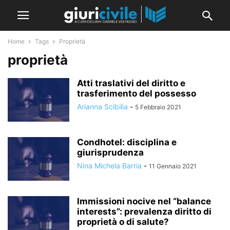
Home
Tags
Proprietà
proprietà
Atti traslativi del diritto e
trasferimento del possesso
Arianna Scibilia
-
5 Febbraio 2021
Condhotel: disciplina e
giurisprudenza
Nina Michela Barria
-
11 Gennaio 2021
Immissioni nocive nel “balance
interests”: prevalenza diritto di
proprietà o di salute?