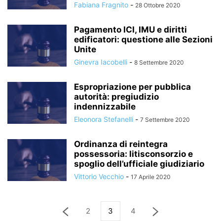
Fabiana Fragnito
-
28 Ottobre 2020
Pagamento ICI, IMU e diritti
edificatori: questione alle Sezioni
Unite
Ginevra Iacobelli
-
8 Settembre 2020
Espropriazione per pubblica
autorità: pregiudizio
indennizzabile
Eleonora Stefanelli
-
7 Settembre 2020
Ordinanza di reintegra
possessoria: litisconsorzio e
spoglio dell’ufficiale giudiziario
Vittorio Vecchio
-
17 Aprile 2020
2
3
4